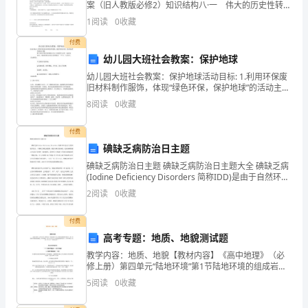
的
案（旧人教版必修2）知识结构八·一 伟大的历史性转折
徘徊中前进1. 徘徊党中央的主要领导人仍然坚持“左”的错
一
1
阅读
0
收藏
误，经济上急于求成2. 前进邓小平的努力：尊
付费
年
幼儿园大班社会教案：保护地球
里，
幼儿园大班社会教案：保护地球活动目标: 1.利用环保废
旧材料制作服饰，体现“绿色环保，保护地球”的活动主
我
题; 2.在活动中能大胆地展示自己; 3.感受与父母一起活动
8
阅读
0
收藏
快乐，愉快的度过在幼儿园的最后一个“
积
付费
极
碘缺乏病防治日主题
探
碘缺乏病防治日主题 碘缺乏病防治日主题大全 碘缺乏病
(Iodine Deficiency Disorders 简称IDD)是由于自然环境
中的水、土壤缺乏碘造成植物、粮食中碘含量偏低，使
索
2
阅读
0
收藏
机体碘的摄
创
付费
高考专题：地质、地貌测试题
新
教学内容：地质、地貌【教材内容】《高中地理》（必
的
修上册）第四单元“陆地环境”第1节陆地环境的组成岩
石、第2节陆地环境的组成地貌；《初中地理》（第1
5
阅读
0
收藏
教
册）第三章“世界的陆地和海洋”；《初中地理》（第3册