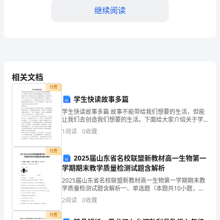
在
继续阅读
小
学
阅
相关文档
读
付费
教
学生快读故事多篇
学
学生快读故事多篇 故事不能带给我们想要的生活，但能
让我们去创造我们想要的生活。下面给大家介绍关于学
生快读故事精选大全，方便大家学习 从前有个妇人，她
工
1
阅读
0
收藏
带着女儿住在一座漂亮的花园里，院子里种了许多卷心
彼此的阅读能力。
菜。
作
付费
2025届山东省名校联盟新教材高一生物第一
的
学期期末教学质量检测试题含解析
一
2025届山东省名校联盟新教材高一生物第一学期期末教
学质量检测试题含解析一、单选题（本题共10小题，每
题3分，共30分）1、在真核细胞中，如图所示的生物膜
年
2
阅读
0
收藏
可能是A．细胞核膜 B．液泡膜C．线粒体内膜
进
付费