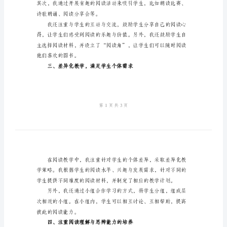
总
阅读教学工作的总结，共
结
一、开展整体阅读课程设计
2024
年
小
学
阅
读
二、激发学生的阅读兴趣
教
学
工
作