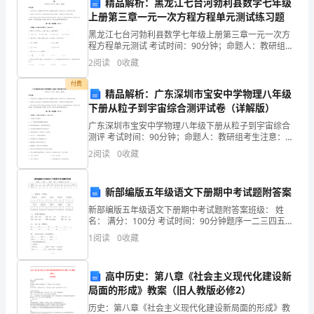
精品解析：黑龙江七台河勃利县数学七年级
上册第三章一元一次方程方程单元测试练习题
行
黑龙江七台河勃利县数学七年级上册第三章一元一次方
了
程方程单元测试 考试时间：90分钟；命题人：教研组考
生注意：1、本卷分第I卷（选择题）和第Ⅱ卷（非选择
2
阅读
0
收藏
总
题）两部分，满分100分，考试时间90分钟2、答卷
付费
结
精品解析：广东深圳市宝安中学物理八年级
下册从粒子到宇宙综合测评试卷（详解版）
与
广东深圳市宝安中学物理八年级下册从粒子到宇宙综合
测评 考试时间：90分钟；命题人：教研组考生注意：
反
1、本卷分第I卷（选择题）和第Ⅱ卷（非选择题）两部
2
阅读
0
收藏
分，满分100分，考试时间90分钟2、答卷前，考生务
思。
在
新部编版五年级语文下册期中考试题附答案
新部编版五年级语文下册期中考试题附答案班级： 姓
充
名： 满分：100分 考试时间：90分钟题序一二三四五六
七八九十总分得分一、 看拼音，写词语。chénɡ rèn fēn
满
1
阅读
0
收藏
x
趣。
挑
高中历史：第八章《社会主义现代化建设新
战
局面的形成》教案（旧人教版必修2）
历史：第八章《社会主义现代化建设新局面的形成》教