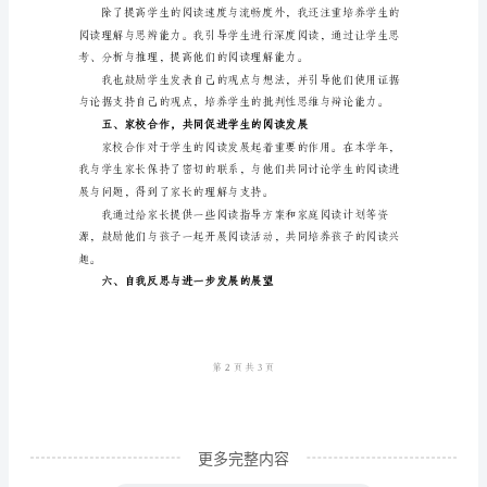
诗歌朗诵、阅读分享会等。
总
结
随
着
2024
他们喜欢的图书。
学
年
的
结
束，
我
对
更多完整内容
我