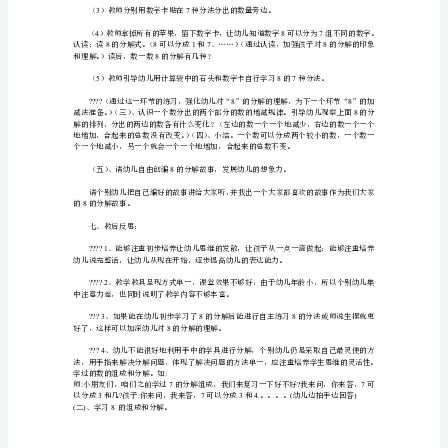
目
8
三、说重难点重点：通过活动掌握的分解。
标
8
难点：将数学按序分。
1、
引
得到发展。
导
幼
1
儿
22-7
通
语言表达能力、观察能力，学习新知应比较轻松。
过
动
手
操
作，