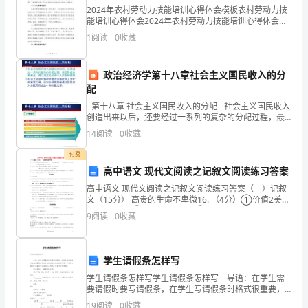
种
2024年农村劳动力技能培训心得体会模板农村劳动力技
能培训心得体会2024年农村劳动力技能培训心得体会模
分
板（____字）一、引言近年来，我国农村劳动力技能培训
1
阅读
0
收藏
工作取得了长足的发展，越来越多的农民工通过
法。
政治经济学第十八章社会主义国民收入的分
2、
配
在
- 第十八章 社会主义国民收入的分配 - 社会主义国民收入
8
创造出来以后，还要经过一系列的复杂的分配过程，最
感
后形成各种基金，用以满足社会和个人的各种需要。社
14
阅读
0
收藏
会主义财政和税收是进行国
知
8
的的分解故事。
付费
高中语文 现代文阅读之记叙文阅读练习答案
数
七、教后反思：
高中语文 现代文阅读之记叙文阅读练习答案（一）记叙
的
文（15分） 高贵的生命不卑微16. （4分）①价值2美元
卖到20美元 ②让名演员签名 ③完成目标（卖2美元）
????1
9
阅读
0
收藏
分
④超额完成目
解
????2
学生请假条怎样写
组
中注意力差，也同时说明了教学内容不够丰富。
学生请假条怎样写学生请假条怎样写 导语：在学生需
要请假时要写请假条，在学生写请假条时格式很重要，
成
那么学生的请假条应该怎么写呢？下面是小编为你准备
19
阅读
0
收藏