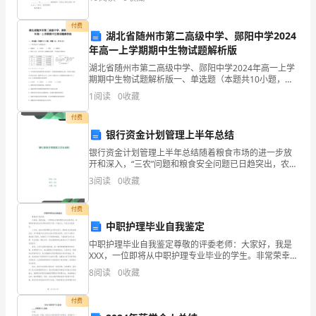
的学生请假条怎样写，希望对你有帮助！ 学生请假
8
好了，这样可以加深幼儿对的分解的理解。
的
付费
基
???4
湖北省随州市第二高级中学、郧阳中学2024
年高一上学期期中生物试题解析版
础
学过的数的组成和分解。如
:
湖北省随州市第二高级中学、郧阳中学2024年高一上学
期期中生物试题解析版一、单选题（本题共10小题，每
上，
题3分，共30分）1、下列结构中不含核酸的是（ ）
1
阅读
0
收藏
A．细胞核 B．叶绿体 C．液泡
()8
二、学习的组成和分解。
掌
付费
握
银行资金计划管理上半年总结
银行资金计划管理上半年总结随着粮食市场的进一步放
数
开和深入，“三农”问题和粮食安全问题已日趋突出，农发
行的管理职能和业务范围也发生了变化，收购资金封闭
3
阅读
0
收藏
组
管理工作面临新的形势。我行资金计划管理工作在市分
行党
成
付费
中职护理毕业自我鉴定
的
中职护理毕业自我鉴定尊敬的评委老师：大家好，我是
XXX，一位即将从中职护理专业毕业的学生。非常荣幸能
递
有机会向评委老师们介绍一下我自己，并进行自我鉴
8
阅读
0
收藏
定。三年来，我在中职护理专业中努力学习，积极参与
增、
各类实
付费
递