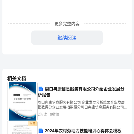
感
知
8
更多完整内容
的
继续阅读
分
8
（二）、学习的分解。
解
2-718
组
8
后在旁边贴数字卡。
成，
???28
相关文档
儿用教具在黑板上表示。
掌
周口冉康信息服务有限公司介绍企业发展分
析报告
握
37
周口冉康信息服务有限公司 企业发展分析结果企业发展
8
指数得分企业发展指数得分周口冉康信息服务有限公司
综合得分说明：企业发展指数根据企业规模、企业创
2
阅读
0
收藏
的
新、企业风险、企业活力四个维度对企业发展情况进行
8
和理解。）读后，数一数的分解有几种？
评价。
付费
7
2024年农村劳动力技能培训心得体会模板