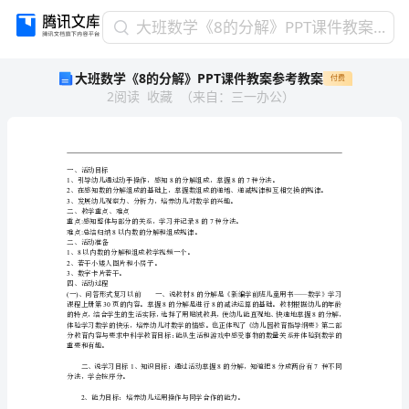
大
大班数学《8的分解》PPT课件教案参考教案
班
大班数学《8的分解》PPT课件教案参考教案
付费
数
2
阅读
收藏
（
来自
：
三一办公
）
学
《8
的
分
解》
一、活动目标
PPT
2
3
课
二、教学重点、难点
:87