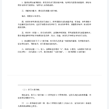
:8
难点总结归纳以内数的分解和组成规律。
件
二、活动准备
18
、以内数的分解和组成教学视频一个。
教
2
、若干小矮人图片和小房子。
3
、数字卡片若干。
案
四、活动过程
()8
参
3088
考
重要和有趣。
教
案
分法，学会按序分。
一、
2
活
3
动
同学合作学习的快乐，培养与人合作的品质。