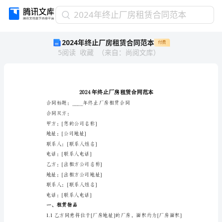
2024
2024年终止厂房租赁合同范本
年
2024年终止厂房租赁合同范本
付费
终
5
阅读
收藏
（
来自
：
尚阅文库
）
止
厂
房
租
赁
合
同
合同双方：