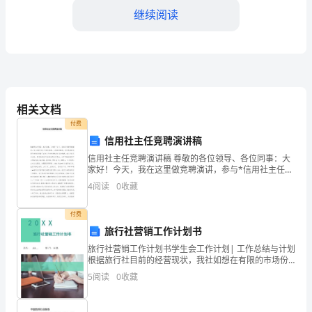
赁
继续阅读
合
同
合
相关文档
同
四、租赁违约责任
付费
双
信用社主任竞聘演讲稿
方：
信用社主任竞聘演讲稿 尊敬的各位领导、各位同事：大
家好！今天，我在这里做竞聘演讲，参与*信用社主任岗
位竞聘，心情非常激动。首先感谢联社领导为我们创造
甲
4
阅读
0
收藏
了这次公平竞争的机会！这次竞聘，本人并非
任。
方：
付费
旅行社营销工作计划书
[您
旅行社营销工作计划书学生会工作计划| 工作总结与计划
的
根据旅行社目前的经营现状，我社如想在有限的市场份
额面前占有一席之地，就得具有超越单纯价格竞争的新
5
阅读
0
收藏
公
竞争思路，以创新取胜，以优质取胜，以价廉取胜，以
五、终止合同
服务
司