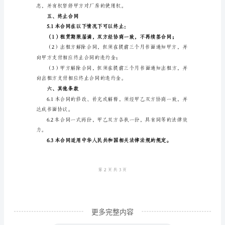
二、租赁期限
范
本
止。
合
同
标
应的管理责任。
题：
三、租金支付
____
年
方式支付租金。
终
止
厂
房
更多完整内容
租