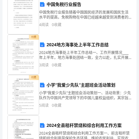
中国免税行业报告
名
中国免税行业报告随着中国国民经济的发展和国民生活
水平的提高，免税购物在中国已经越来越受到消费者的
称]
关注和喜爱。免税品种类繁多，价格实惠，吸引了大量
4
阅读
0
收藏
消费者十分欢迎，成为中国旅游购物的一大亮点。本文
地
将对中国
向甲方支付相应终止
付费
址：
2024地方海事处上半年工作总结
[公
2024地方海事处上半年工作总结一、工作开展情况____
年上半年，地方海事处团结一致，全力以赴，扎实开展
司
各项工作。在党中央和地方政府的正确领导下，积极贯
3
阅读
0
收藏
彻落实海洋强国战略，全面提升海事管理和服务水平，
六、其他条款
地
付费
址]
小学“我爱少先队”主题班会活动策划
小学“我爱少先队”主题班会活动策划一、活动背景：少先
联
达成书面协议。
队作为中国共产党领导下的中国儿童权益组织，其宗旨
是培养少年儿童爱祖国、爱集体、爱劳动、爱科学的优
系
5
阅读
0
收藏
良品质。为了激发小学生们对少先队的热爱，让他们在
班级
人：
力。
2024全县秸秆禁烧和综合利用工作方案
[联
2024全县秸秆禁烧和综合利用工作方案一、前言秸秆禁
烧和综合利用是保护生态环境、维护农民利益、实现农