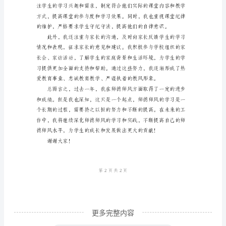
人
学
习
总
结
范
本
尊
敬
的
领
导，
亲
更多完整内容