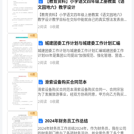
【教育资料】小学语文四年级上册教案《语
2024
文园地六》教学设计
年
【教育资料】小学语文四年级上册教案《语文园地六》
教学设计教学目标在交际中能就自己的真实想法发表自
已
己的建议。教学过程1．想一想。生活中很多时候一定有
2
阅读
0
收藏
人帮助过你，很多时候我们需要伸出双手帮助别人。向
帮助过
经
付费
城建团委工作计划与城建委工作计划汇编
接
城建团委工作计划与城建委工作计划汇编城建团委工作
计划XX年是集团公司提出“加强规范、强化管理、营造和
近
谐”的一年，集团团委将坚持以人为本，以构建青年工作
2
阅读
0
收藏
新格局为目标，找准企业共青团工作的切入点，在集团
尾
公
付费
声。
滑索设备购买合同范本
回
滑索设备购买合同范本滑索设备购买合同一、合同宗旨
为了发展旅游事业，经双方协商同意，甲方向乙方购买
首
_____条滑索。乙方按下述条款向甲方提供本合同所规定
2
阅读
0
收藏
的规范和性能的滑索设备和相关服务。二、技术规格滑
过
索
付费
去
2024年财务员工作总结
谢谢大家！
2024年财务员工作总结2024年，作为财务员，我在公司
一
的财务部门参与了各项财务活动，并全面负责了多个重