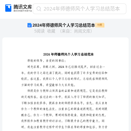
2024
2024年师德师风个人学习总结范本
年
2024年师德师风个人学习总结范本
付费
师
5
阅读
收藏
（
来自
：
尚阅文库
）
德
师
风
个
人
学
尊敬的领导，亲爱的同事们：
习