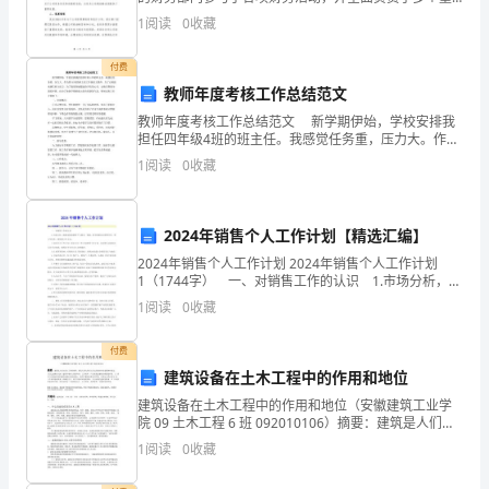
要项目的财务管理工作。以下是我对我今年的工作进行
年，
1
阅读
0
收藏
的总结，总结文字量为____字。一、财务分析与报
我
付费
教师年度考核工作总结范文
的
教师年度考核工作总结范文 新学期伊始，学校安排我
学
担任四年级4班的班主任。我感觉任务重，压力大。作为
四(4)班的班主任工作兼语文教师，为了让班级充满生机
1
阅读
0
收藏
习
与活力，为了能更好地塑造孩子们的心灵，让他们得
之
2024年销售个人工作计划【精选汇编】
路
2024年销售个人工作计划 2024年销售个人工作计划
1（1744字） 一、对销售工作的认识 1.市场分析，根
充
据市场容量和个人能力，客观、科学的制定出销售任
1
阅读
0
收藏
务。暂订年任务：销售额100万元。 2
满
付费
了
建筑设备在土木工程中的作用和地位
挑
建筑设备在土木工程中的作用和地位（安徽建筑工业学
院 09 土木工程 6 班 092010106）摘要：建筑是人们生
战，
活与工作的场所。现代人类大约有五分之四的时间在建
1
阅读
0
收藏
筑物中度过。人们已逐渐认识到，建筑环境
同