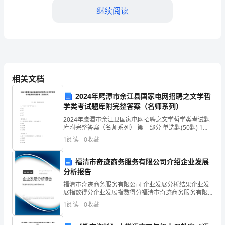
爱
继续阅读
的
同
事
们：
相关文档
时
2024年鹰潭市余江县国家电网招聘之文学哲
学类考试题库附完整答案（名师系列）
光
2024年鹰潭市余江县国家电网招聘之文学哲学类考试题
荏
库附完整答案（名师系列） 第一部分 单选题(50题) 1、
“不好”中的“不”应读（）A.轻声B.阴平C.阳平D.去声【答
1
阅读
0
收藏
案】：D2、《封神演义
苒，
福清市奇迹商务服务有限公司介绍企业发展
转
分析报告
眼
福清市奇迹商务服务有限公司 企业发展分析结果企业发
展指数得分企业发展指数得分福清市奇迹商务服务有限
之
公司综合得分说明：企业发展指数根据企业规模、企业
1
阅读
0
收藏
创新、企业风险、企业活力四个维度对企业发展情况进
间，
行评