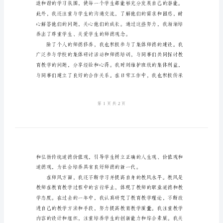
总
结
范
本
2024
年
师
德
师
风
个