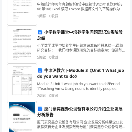
中级统计师历年真题解析8辑中级统计师历年真题解析8
目
辑 第1辑 Excel 读取 Foxpro 数据库文件的正确操作为（
）。A．打开 Foxpro 文件，点按→，转入 Excel 中，点
1
阅读
0
收藏
标：
按
（）指名说，鼓励学生大胆说。
2
1、
小学数学课堂中培养学生问题意识准备阶段
复
总结
3
小学数学课堂中培养学生问题意识准备阶段总结一.课题
习
研究目标： 我们把本课题研究的目标确定为：促进每
个学生全面而富有个性的发展，使每个学生在数学上得
5
阅读
0
收藏
字
到不同发展，使他们敢问、会问、善问，逐步改变他们
的学
词，
牛津沪教六下Module 3《Unit 1 What job
do you want to do》
积
Module 3 Unit 1 what job do you want to do?Period
己看法的理由。
1Teaching Aims: Using nouns to identify peoplee.
累
2
阅读
0
收藏
词
、研读、、自然段
2234
厦门豪奕鑫办公设备有限公司介绍企业发展
语；
分析报告
理
厦门豪奕鑫办公设备有限公司 企业发展分析结果企业发
a
展指数得分企业发展指数得分厦门豪奕鑫办公设备有限
公司综合得分说明：企业发展指数根据企业规模、企业