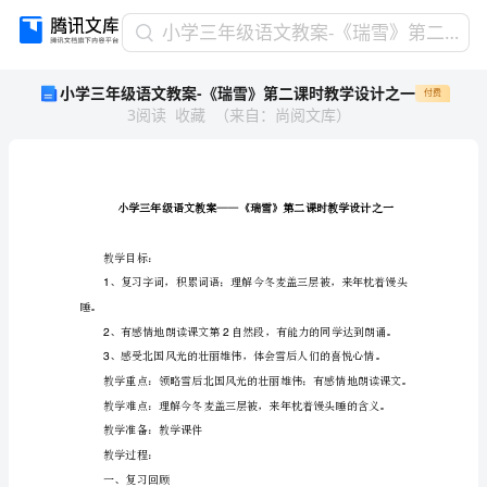
小
小学三年级语文教案-《瑞雪》第二课时教学设计之一
学
小学三年级语文教案-《瑞雪》第二课时教学设计之一
付费
三
3
阅读
收藏
（
来自
：
尚阅文库
）
年
级
语
文
教
案-
《瑞
教学目标：