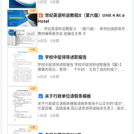
解
2
阅读
0
收藏
创新、企业风险、企业活力四个维度对企业发展情况进
研读第段
3
今
行评
付费
世纪英语听说教程II（第六版）Unit 4 At a
①
冬
Hotel
- - - 世纪英语听说教程 II - （第六版） - 新世纪高职高专
麦
教材编审委员会 组编总主审 王
盖
4
阅读
0
收藏
②
三
付费
学校中层领导述职报告
2
层
学校中层领导述职报告 学校中层领导述职报告【篇1】
尊敬的各位、老师： 下午好! 又到了该的时候了，我
被，
的心情有点小激动。 今年就不搞“不叛党叛国背叛人民”
4
阅读
0
收藏
的宣誓了，因为事不过三，否则被人冷不丁
来
付费
年
关于行政单位请假条模板
枕
关于行政单位请假条模板请假条相当于公文中的“请示” ,
它是因事、因病或者 因公请求领导或相关负责人 , 准许
不参加某项工作、学习、 活动的文书。本文是小编为大
着
1
阅读
0
收藏
家整理的行政单位请假条模板， 仅供参考借
馒
付费