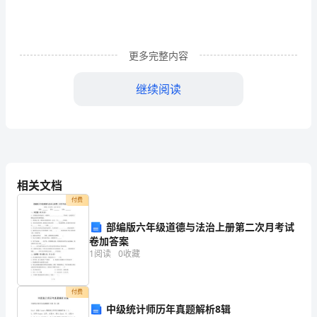
雪》
第
更多完整内容
二
课
继续阅读
时
教
学
3
相关文档
设
付费
景象呢
计
部编版六年级道德与法治上册第二次月考试
二、学文、、段
之
234
卷加答案
1
阅读
0
收藏
一
、初读、、段
1234
教
1
付费
学
中级统计师历年真题解析8辑