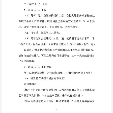
之
一
1
小
学
冽）
三
2
年
扬）
级
3
语
4
文
教
、核对纠正
2
案
1
——
《瑞