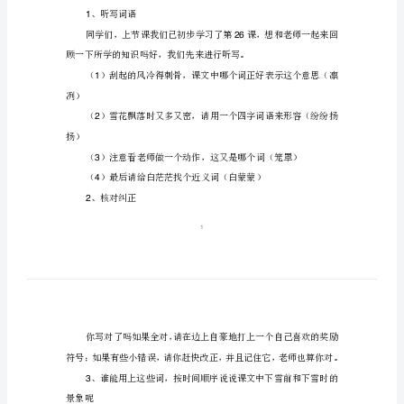
雪》
1
睡。
第
22
二
3
课
时
教
教学准备：教学课件
学
教学过程：
设
一、复习回顾
计
、听写词语
1