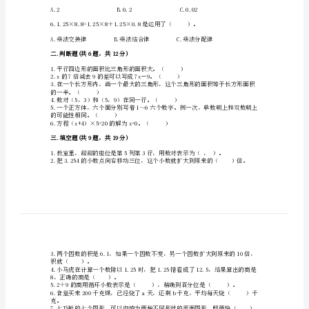
期
末
测
D.3m-1
试
卷
一样
及
4.下列式子中（）是方程。
答
案
【真