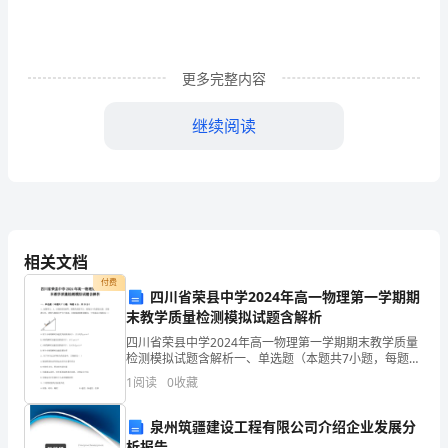
册
期
末
更多完整内容
测
继续阅读
试
卷
积就（）。
一.
8，正确的商是（）。
选
相关文档
择
克。
付费
四川省荣县中学2024年高一物理第一学期期
题
末教学质量检测模拟试题含解析
和五块（）。
8.如果5x+3x=40，那么5+3x=（）。
四川省荣县中学2024年高一物理第一学期期末教学质量
(共
检测模拟试题含解析一、单选题（本题共7小题，每题4
分，共28分）1、如图所示，A、B球的质量相等，弹簧
6
1
阅读
0
收藏
的质量不计，倾角为θ的斜面光滑，系统静止时，弹
题，
四.计算题(共2题，共14分)
泉州筑疆建设工程有限公司介绍企业发展分
析报告