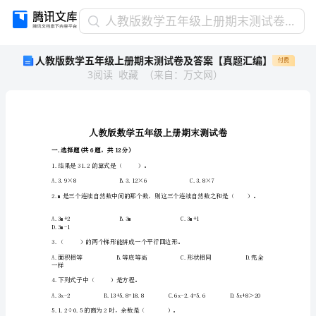
人
人教版数学五年级上册期末测试卷及答案【真题汇编】
教
人教版数学五年级上册期末测试卷及答案【真题汇编】
付费
版
3
阅读
收藏
（
来自
：
万文网
）
数
学
五
年
级
上
一.选择题(共6题，共12分)
册
1.结果是31.2的算式是（）。