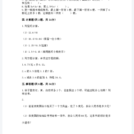
题
汇
二.判断题(共6题，共12分)
编】
人
教
的一半。（）
版
数
的可能性相同。（）
6.方程（x+4）×5=
学
三.填空题(共9题，共19分)
五
年
级
上