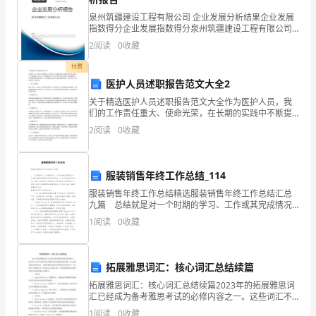
共
1.列竖式计算。
泉州筑疆建设工程有限公司 企业发展分析结果企业发展
12
指数得分企业发展指数得分泉州筑疆建设工程有限公司
（1）12.6×8
综合得分说明：企业发展指数根据企业规模、企业创
2
阅读
0
收藏
分)1.
新、企业风险、企业活力四个维度对企业发展情况进行
评价。
（2）10.4×0.84（保留一位小数）
付费
结
医护人员述职报告范文大全2
（3）1.35÷0.5(验算)
果
关于精选医护人员述职报告范文大全作为医护人员，我
们的工作责任重大、使命光荣，在长期的实践中不断提
是
（4）1.5÷0.45（商用循环小数表示）
高自己的专业素质，为广大患者服务。在工作中，我们
2
阅读
0
收藏
遵循“专业、敬业、奉献”的核心价值观，积极承担责任，
31.2
为患
2.列方程计算，并求出方程的解。
的
服装销售年终工作总结_114
1.6.75比x多6.12。
算
服装销售年终工作总结精选服装销售年终工作总结汇总
2.x的3.5倍是1.1的7倍。
九篇 总结就是对一个时期的学习、工作或其完成情况
进行一次全面系统的回顾和分析的书面材料，它可以使
式
1
阅读
0
收藏
我们更有效率，因此，让我们写一份总结吧。我们该怎
3.x减去3.6的差加4，和是16.4。
么
是
五.解答题(共6题，共34分)
拓展雅思词汇：核心词汇总结续篇
（
拓展雅思词汇：核心词汇总结续篇2023年的拓展雅思词
）。
汇已经成为备考雅思考试的必修内容之一。这些词汇不
举出来。
仅可以帮助考生在雅思考试中取得更高的分数，还可以
1
阅读
0
收藏