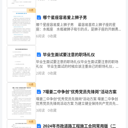
A.3.9×8
提高他们的英语水平，让他们更好地适应英语国家的文
2.
化和
B.3.12×6
付费
哪个星座容易爱上狮子男
C.3.8×72.m
哪个星座容易爱上狮子男 最容易喜欢上狮子座的星
是
座：水瓶座 水瓶被狮子吸引的点，是狮子座的开朗勇
敢，使得水瓶座对他们的好感度一直飙升。水瓶座会倾
6
阅读
0
收藏
心于狮子座乐观自信的人生态度，而狮子座会被神秘莫
三
测的
少港币？
个
毕业生面试要注意的职场礼仪
连
毕业生面试要注意的职场礼仪毕业生面试要注意的职场
礼仪 毕业生面试的时候应该注重自己的职场礼仪，这
续
样找工作才可以事半功倍。下面小编就给大家介绍毕业
2
阅读
0
收藏
生面试要注意的职场礼仪，一起来了解下吧。
自
付费
人
7堰姜二中争创“优秀党员先锋岗”活动方案
教
堰姜二中争创“优秀党员先锋岗”活动方案 堰姜二中争创
版
优秀党员先锋岗活动方案 为建立健全保持共产党员先进
性的长效机制，强化效能建设，切实增强全体党员的宗
数
3
阅读
0
收藏
旨意识、服务意识、责任意识和效率意
学
付费
五
2024年市政道路工程施工合同常用版（二