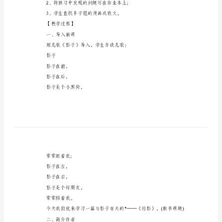
语
1、体味*生动形象的描写;
文
《竹
影》
教
【教学重点】
案
趣。
初
一
【课时安排】
语
一课时
文
【课前准备】
《竹
1、初读课文，了解课文大意;
影》
教