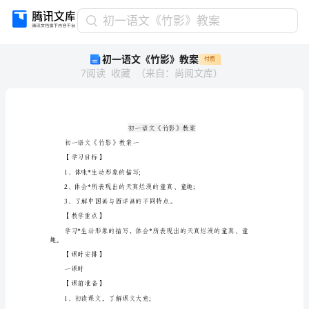
初
初一语文《竹影》教案
一
初一语文《竹影》教案
付费
语
7
阅读
收藏
（
来自
：
尚阅文库
）
文
《竹
影》
教
案
初
初一语文《竹影》教案一
一
【学习目标】