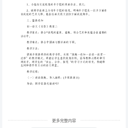
3
案
【教学过程】
一
【学
一、导入新课
习
目
影子
标】
影子在前，
1、
影子在后，
体
影子是个小黑狗，
味
*
生
动
更多完整内容
形