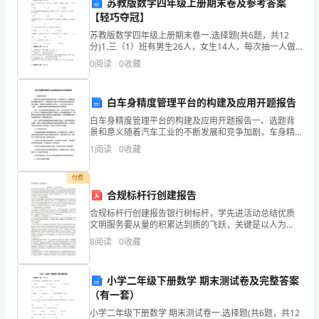
苏教版数学四年级上册期末卷及参考答案
真
【轻巧夺冠】
三、整体感知
苏教版数学四年级上册期末卷一.选择题(共6题，共12
烂
分)1.三（1）班有男生26人，女生14人，每次抽一人做
初一语文《竹影》教案二
游戏，抽到（ ）的可能性大。A. 男生 B. 女生 C
漫
0
阅读
0
收藏
的
活动中。
白车身精度管理平台的构建及应用开题报告
童
白车身精度管理平台的构建及应用开题报告一、选题背
景和意义随着汽车工业的不断发展和竞争加剧，车身精
真、
度作为一个重要的品质特征逐渐受到关注。车身精度指
1
阅读
0
收藏
汽车整车及子系统所寄托的结构的几何形状精度，是衡
教学方法：
童
量汽车质
付费
趣;3、
合规标杆行创建报告
了
合规标杆行创建报告银行树标杆，学先进活动总结优质
文明服务要从量的积累达到质的飞跃，关键是以人为
生间和谐平等互动的语文课堂。
本，通过对员工的教育培训和强化管理， 达到员工的政
解
8
阅读
0
收藏
治素质和业务素质不断提升， 以员工的高素质创造出优
质服务
中
教学过程：
小学二年级下册数学 期末测试卷及完整答案
国
（有一套）
画
小学二年级下册数学 期末测试卷一.选择题(共6题，共12