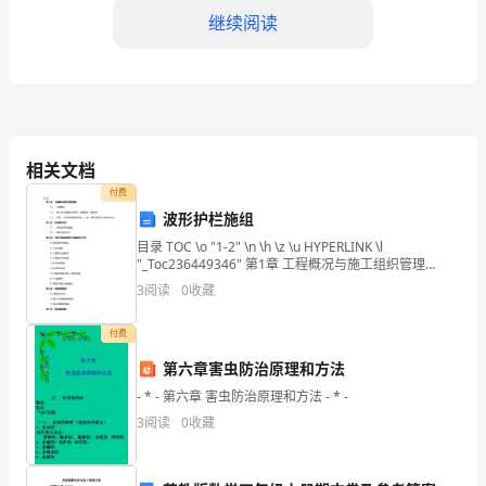
象
继续阅读
的
描
常常跟着我;
写;2、
影子在左，
体
相关文档
影子在右，
付费
会
波形护栏施组
影子是个好朋友，
*
目录 TOC \o "1-2" \n \h \z \u HYPERLINK \l
"_Toc236449346" 第1章 工程概况与施工组织管理
常常陪着我。
所
HYPERLINK \l "_Toc23644934
3
阅读
0
收藏
表
付费
现
二、简介作者
第六章害虫防治原理和方法
出
- * - 第六章 害虫防治原理和方法 - * -
3
阅读
0
收藏
的
天