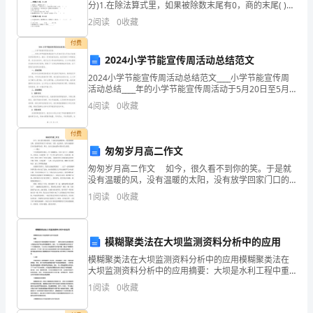
导语：同学们喜欢猜谜吗?
分)1.在除法算式里，如果被除数末尾有0，商的末尾( )。
A.一定有0 B.不一定有0 C.一定没有0
与
2
阅读
0
收藏
西
付费
2024小学节能宣传周活动总结范文
洋
2024小学节能宣传周活动总结范文____小学节能宣传周
活动总结____年的小学节能宣传周活动于5月20日至5月
画
24日在我们学校顺利举办，通过一系列的宣传活动，我
4
阅读
0
收藏
们取得了丰硕的成果。在这次活动中，我们
的
付费
不
匆匆岁月高二作文
同
匆匆岁月高二作文 如今，很久看不到你的笑。于是就
没有温暖的风，没有温暖的太阳，没有放学回家门口的
特
守候，当然，也没有你。没有人能做到百分百的感同身
1
阅读
0
收藏
受，所以，没有人能知道你对我有多么重要。 ——题
点。
【教
模糊聚类法在大坝监测资料分析中的应用
模糊聚类法在大坝监测资料分析中的应用模糊聚类法在
学
大坝监测资料分析中的应用摘要：大坝是水利工程中重
要的工程设施之一，其安全性对社会的稳定和人民的生
重
1
阅读
0
收藏
命财产安全具有重要影响。因此，对大坝的监测和分析
成为了一