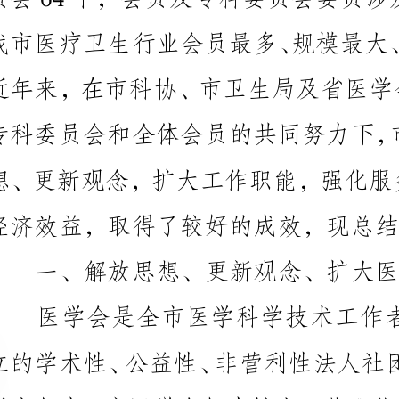
经济效益，取得了较好的成效，现总结如下：
一、解放思想、更新观念、扩大医学会工作职能