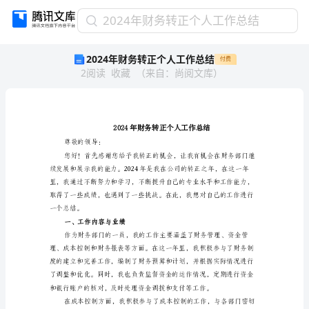
2024
2024年财务转正个人工作总结
年
2024年财务转正个人工作总结
付费
财
2
阅读
收藏
（
来自
：
尚阅文库
）
务
转
正
个
人
工
尊敬的领导：
作