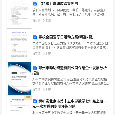
【精编】求职应聘策划书
会
求职应聘策划书 风风雨雨，我们一路走来。从孩童天
真，到青年成熟，这一路，我们走了十几年.....几多艰苦
在
几多挫折，困难磨练了我们，锻造了我们，使我们成为
1
阅读
0
收藏
目，并取得了良好的工作效果。
一个有理想有追求的阳光青年——我们走过，我们骄
财
三、存在的问题和改进措施
务
学校全国爱牙日活动方案(精选7篇)
部
学校全国爱牙日活动方案（精选7篇） 学校全国爱牙日
活动方案 篇1 为认真贯彻落实县教委卫生保健所要求，
门
增强我校学生的各个方面的自我保护意识，普及少年儿
1
阅读
0
收藏
童的口腔健康教育，通过学生向家长传播中老年人
继
邓州市昀达织造有限公司介绍企业发展分析
的工作压力和挑战。
续
报告
发
邓州市昀达织造有限公司 企业发展分析结果企业发展指
数得分企业发展指数得分邓州市昀达织造有限公司综合
展
得分说明：企业发展指数根据企业规模、企业创新、企
1
阅读
0
收藏
业风险、企业活力四个维度对企业发展情况进行评价。
该企
和
付费
解析卷北京市第十五中学数学七年级上册一
展
元一次方程同步测评练习题
北京市第十五中学数学七年级上册一元一次方程同步测