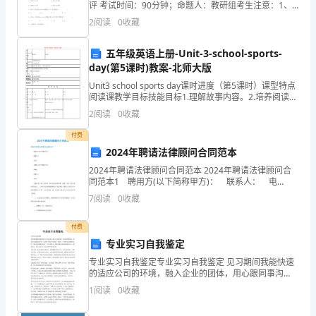
示
评 考试时间：90分钟；命题人：教研组考生注意：1、
本卷分第I卷（选择题）和第Ⅱ卷（非选择题）两部分，满
2
阅读
0
收藏
我
分100分，考试时间90分钟2、答卷前，考生务必
的
五年级英语上册-Unit-3-school-sports-
day(第5课时)教案-北师大版
能
Unit3 school sports day课时进度（第5课时）课型特点
阅读课教学目标技能目标1.理解故事内容。2.培养阅读能
力。
力。知识目标基本理解故事内容，并能完成相应练习。
2
阅读
0
收藏
情感、文化、策略目标1.
2024
付费
年
2024年聘请法律顾问合同范本
是
2024年聘请法律顾问合同范本 2024年聘请法律顾问合
同范本1 聘用方(以下简称甲方)： 联系人： 电
话： 受聘方(以下简称乙方)： 邮编： 联系人： 电
我
7
阅读
0
收藏
话： 为维护甲方的合法权益，
在
付费
专业实习自我鉴定
公
专业实习自我鉴定专业实习自我鉴定 见习期间我能快速
司
的适应公司的环境，融入企业的团体，用心跟同事沟
通，更好的完成既定的任务。这些都不是信手拈来的。
1
阅读
0
收藏
的
都是从一个逐步的点到面的认识，我庆幸也感谢有这样
一个实习