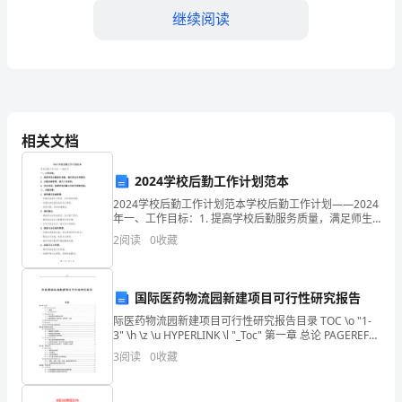
继续阅读
您
给
予
我
相关文档
转
司的盈利能力。
正
2024学校后勤工作计划范本
2024学校后勤工作计划范本学校后勤工作计划——2024
的
年一、工作目标：1. 提高学校后勤服务质量，满足师生
各项需求；2. 加强后勤管理，提升工作效率；3. 安全环
机
2
阅读
0
收藏
保，保障学校后勤工作的可持续发展。二
二、职业能力提升
会，
国际医药物流园新建项目可行性研究报告
让
际医药物流园新建项目可行性研究报告目录 TOC \o "1-
我
3" \h \z \u HYPERLINK \l "_Toc" 第一章 总论 PAGEREF
_Toc \h 1 HYPERLINK \
3
阅读
0
收藏
有
机