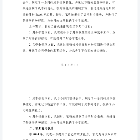
总
结
2024
一个总结。
年
一、工作内容与业绩
财
务
转
正
个
人
工
作