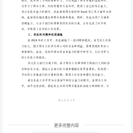
总
结
尊
敬
的
领
导：
您
好！
首
先
感
更多完整内容
谢