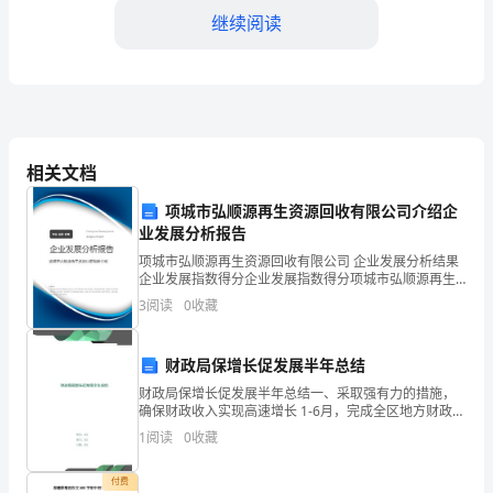
个
继续阅读
充
满
挑
战
相关文档
和
项城市弘顺源再生资源回收有限公司介绍企
机
业发展分析报告
并将其应用到实际工作中。
项城市弘顺源再生资源回收有限公司 企业发展分析结果
遇
企业发展指数得分企业发展指数得分项城市弘顺源再生
资源回收有限公司综合得分说明：企业发展指数根据企
的
3
阅读
0
收藏
业规模、企业创新、企业风险、企业活力四个维度对企
业发
一
财政局保增长促发展半年总结
年。
财政局保增长促发展半年总结一、采取强有力的措施，
重要的意义。
确保财政收入实现高速增长 1-6月，完成全区地方财政收
作
入108732万元，增长67.17%，完成奋斗目标的
1
阅读
0
收藏
51.96%，本局完成非税收入35797万元，
四、问题解决能力和创新思维
为
付费