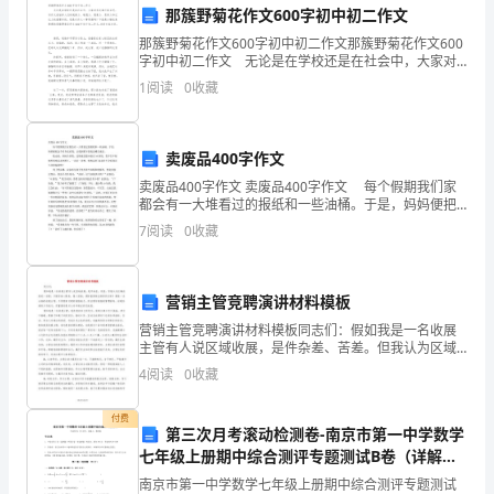
一
那簇野菊花作文600字初中初二作文
名
那簇野菊花作文600字初中初二作文那簇野菊花作文600
字初中初二作文 无论是在学校还是在社会中，大家对
出
作文都不陌生吧，写作文是培养人们的观察力、联想
1
阅读
0
收藏
力、想象力、思考力和记忆力的重要手段。还是对作文
纳，
我
卖废品400字作文
卖废品400字作文 卖废品400字作文 每个假期我们家
积
都会有一大堆看过的报纸和一些油桶。于是，妈妈便把
这个任务交给我，让我到楼下的废品摊卖废品。 临走
7
阅读
0
收藏
极
前，妈妈告诉我，这堆废品最少能卖19块钱。
五、沟通和表达能力
努
营销主管竞聘演讲材料模板
力
营销主管竞聘演讲材料模板同志们：假如我是一名收展
地
主管有人说区域收展，是件杂差、苦差。但我认为区域
收展是一首歌，只要你细心耕耘，精心谱曲，照样能弹
4
阅读
0
收藏
奏出精彩的乐章！要做一名合格的收展主管，不但要有
履
过硬的销
付费
行
第三次月考滚动检测卷-南京市第一中学数学
七年级上册期中综合测评专题测试B卷（详解
了
通。
版）
南京市第一中学数学七年级上册期中综合测评专题测试