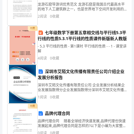
龙游石窟导游词优秀范文 龙游石窟是我国古代最高水平
辑
的地下人工建筑群之一，也是世界地下空间开发利用的
一大奇观，它是中华民族博大精深的体现。龙游石窟可
2
阅读
0
收藏
以追溯到公元前2XX年，是至今被发现到的世界上最大的
古
付费
七年级数学下册第五章相交线与平行线5.3平
行线的性质5.3.1平行线的性质课件新版新人教版
- 5.3 平行线的性质 - 第1课时 平行线的性质 - - 1 - 课堂讲
解
利.
4
阅读
0
收藏
深圳市艾陌文化传播有限责任公司介绍企业
发展分析报告
深圳市艾陌文化传播有限责任公司 企业发展分析结果企
业发展指数得分企业发展指数得分深圳市艾陌文化传播
.
有限责任公司综合得分说明：企业发展指数根据企业规
1
阅读
0
收藏
模、企业创新、企业风险、企业活力四个维度对企业发
展情
付费
品牌代理合同
品牌代理合同 随着全球经济快速发展,品牌代理也快速
发展起来,品牌代理合同是怎样的?以下是小编为大家整理
方不做任何赔偿.
的品牌代理合同范文，欢迎参考阅读。品牌代理合同范
0
阅读
0
收藏