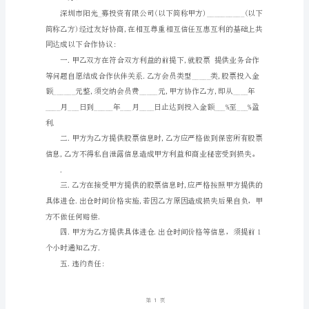
文
签订日
期
档
/
A
编
号：
HT-
FhQgyhahfE
股
票
投
资
合
同
书
新
方
：