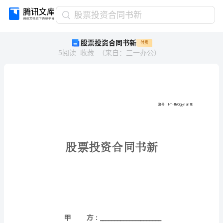
股
股票投资合同书新
票
股票投资合同书新
付费
投
5
阅读
收藏
（
来自
：
三一办公
）
资
合
同
书
新
编
号：