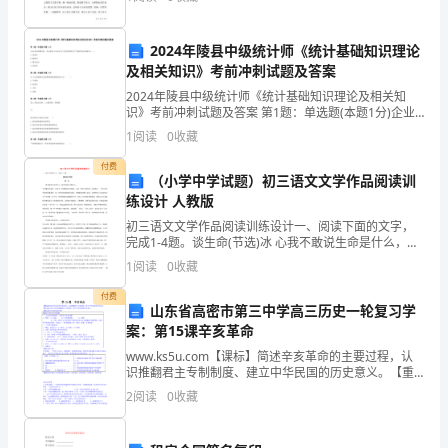
成熟的中学生，面对同一挫折，他们的心理承受能力也
的
2024年陵县中级统计师《统计基础知识理论
运
及相关知识》考前冲刺试题及答案
用
2024年陵县中级统计师《统计基础知识理论及相关知
识》考前冲刺试题及答案 第1题：单选题(本题1分)企业
场
本身所拥有的、并且被用于该企业生产过程的那些生产
1
阅读
0
收藏
要素的总价格称为（ ）。A.显成本B.隐成本C.
景
付费
（小学中学试题）初三语文文学作品阅读训
有
练设计 人教版
2
12
第
初三语文文学作品阅读训练设计一、阅读下面的文字，
不
完成1-4题。谈生命(节选)冰 心我不敢说生命是什么，我
只能说生命像什么。生命像向东流的一江春水。他聚集
1
阅读
0
收藏
同
起许多细流，合成一股有力的洪涛，向海奔注，一路
付费
的
山东省高密市第三中学高三历史一轮复习学
案：第15课辛亥革命
申
www.ks5u.com【课标】简述辛亥革命的主要过程，认
识推翻君主专制制度、建立中华民国的历史意义。【重
请
点】认识辛亥革命推翻君主专制制度、建立中华民国的
2
阅读
0
收藏
历史意义。【难点】对辛亥革命的评价课前自主复习
书。