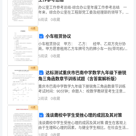
敬礼！
许
办公室工作参考总结-综合办公室年度工作参考总结 一
年来，综合办公室在工程部党工委及经理部的领导下，
多
紧紧围绕工程部XX年的工作重点及综合办公室工作目的
6
阅读
0
收藏
计划，以效劳为已任，踏实工作，顺利完成了各项工作
场
目
申请人：__
付费
小车租赁协议
合
小车租赁协议 甲方： 乙方： 经甲、乙双方充分协
都
商，甲方愿意租用乙方车牌号为的牌小车一台(带司机/不
日期：__年__月__日
带司机)，本着自愿、公平、互利互惠的原则，为明确双
5
阅读
0
收藏
离
方权利和义务，签订本合同，以资共同遵守。
不
付费
达标测试重庆市巴南中学数学九年级下册锐
2024离职申请书简短版精选篇2
角三角函数章节训练试题（含答案解析版）
了
重庆市巴南中学数学九年级下册锐角三角函数章节训练
申
考试时间：90分钟；命题人：校数学教研室考生注意：
1、本卷分第I卷（选择题）和第Ⅱ卷（非选择题）两部
2
阅读
0
收藏
请
分，满分100分，考试时间90分钟2、答卷前，考生
敬重的领导：
付费
书，
浅谈聋校中学生受挫心理的成因及其对策
不
浅谈聋校中学生受挫心理的成因及其对策 聋生在客观上
由于生理和心理的因素，与健全学生相比，在社会生活
同
中遇到的困难和挫折也相对更多。尤其是心理日趋发展
1
阅读
0
收藏