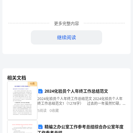
(大
全)
更多完整内容
在
法
继续阅读
律
不
一项工作。
断
完
相关文档
付费
祝公司事业蓬勃发展，前景绚丽。
善
2024化验员个人年终工作总结范文
的
2024化验员个人年终工作总结范文 2024化验员个人年
终工作总结范文1（1278字） 过去的一年虽然忙碌，
社
但是收获也是很多的。回顾这一年来的工作，在化验室
此致
5
阅读
0
收藏
领导及各位同事的支持与帮助下，我严格要求自
会
精编之办公室工作参考总结综合办公室年度
中，
工作参考总结