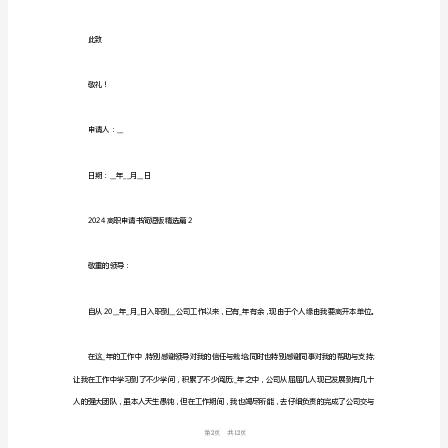
版
篇
2024
离
职
申
请
书
简
短
版
10
1
12
第
篇