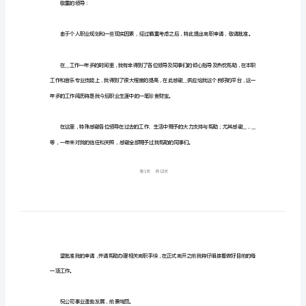
版
篇
2024
供大家参考!
年
2024
离
职
申
2024离职申请书简短版精选篇1
请
书
敬重的领导：
简
短