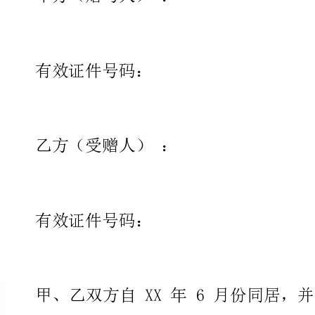
乙方（受赠人）：
有效证件号码：
甲、乙双方自XX年6月份同居
常生活起居，为甲方料理家务，乙
补偿，甲方愿将甲方出资购买的房
备经济适用房购买的主体资格，因