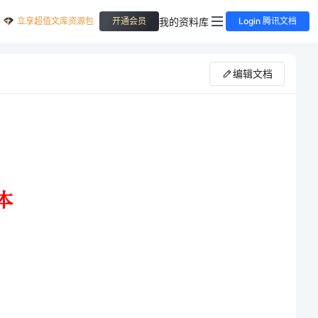
立享超值文库资源包
我的资料库
开通会员
Login 腾讯文档
编辑文档