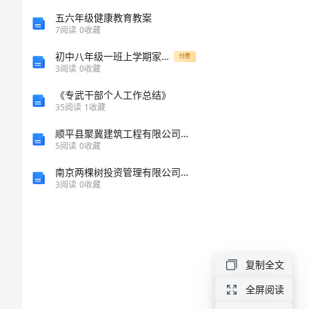
地
五六年级健康教育教案
赠
7
阅读
0
收藏
与
初中八年级一班上学期家长会班主任发言稿
付费
3
阅读
0
收藏
合
《专武干部个人工作总结》
同
35
阅读
1
收藏
范
顺平县聚冀建筑工程有限公司介绍企业发展分析报告
5
阅读
0
收藏
本
南京两棵树投资管理有限公司介绍企业发展分析报告
甲
3
阅读
0
收藏
方
（赠
与
复制全文
人）
乙方。
全屏阅读
：