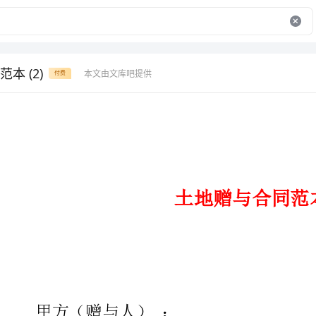
本 (2)
本文由文库吧提供
付费
土地赠与合同范本
甲方（赠与人）：
有效证件号码：