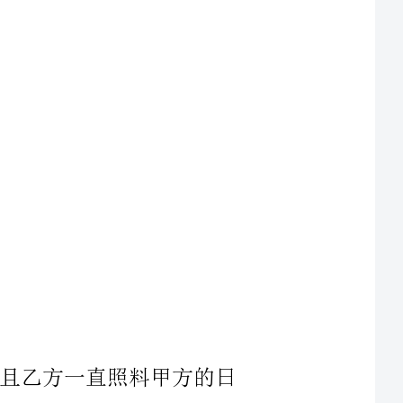
，并且乙方一直照料甲方的日
方为此无法正常工作，作为报酬和
屋产权（该房屋产权为：因乙方具
此该房用乙方的.名义购买）赠与