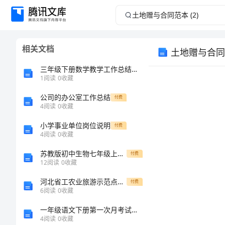
土
地
相关文档
土地赠与合同范
赠
三年级下册数学教学工作总结优秀
与
1
阅读
0
收藏
公司的办公室工作总结
合
付费
4
阅读
0
收藏
同
小学事业单位岗位说明
付费
4
阅读
0
收藏
范
苏教版初中生物七年级上册课后习题答案
付费
12
阅读
0
收藏
本
河北省工农业旅游示范点评分标准表
付费
(2)
6
阅读
0
收藏
一年级语文下册第一次月考试卷含答案
土
4
阅读
0
收藏