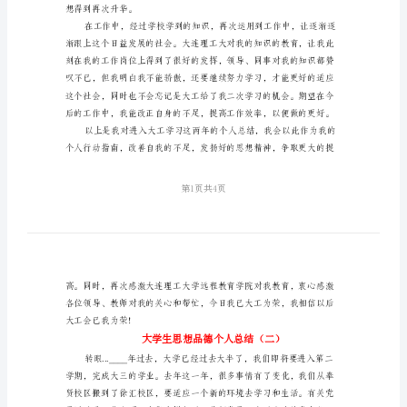
结
大
学
生
思
指南。
想
品
德
个
人
总
想得到再次升华。
结