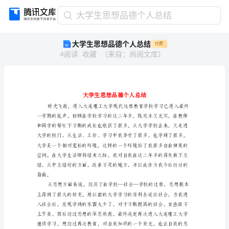
大
大学生思想品德个人总结
学
大学生思想品德个人总结
付费
生
4
阅读
收藏
（
来自
：
尚阅文库
）
思
想
品
德
个
人
总