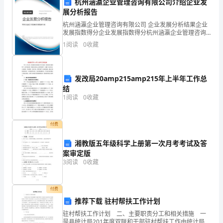
杭州涵瀛企业管理咨询有限公司介绍企业发
第一
，思想方面
终
展分析报告
杭州涵瀛企业管理咨询有限公司 企业发展分析结果企业
一
发展指数得分企业发展指数得分杭州涵瀛企业管理咨询
有限公司综合得分说明：企业发展指数根据企业规模、
1
阅读
0
收藏
学
企业创新、企业风险、企业活力四个维度对企业发展情
况进
期
发改局20amp215amp215年上半年工作总
的
结
尾
1
阅读
0
收藏
声，
付费
回
湘教版五年级科学上册第一次月考考试及答
顾
案审定版
3
阅读
0
收藏
在
渐渐明白到很多事情、很多职责的。
学
付费
推荐下载 驻村帮扶工作计划
校
驻村帮扶工作计划 二、主要职责分工和相关措施 一
学
是县统计局201年度双联和干部驻村帮扶工作由统计局支