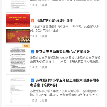
部书记马高梧同志统一领导和工作任务安排，由王全忠
1
阅读
0
收藏
习
同志负责开展驻村相关工作，邓高梧同志每年到联系点
的
《SMTP协议-浅谈》课件
这
- 《SMTP协议-浅谈》PPT课件 - - 创作者：ppt制作人时
间：2024年X月 - 目录 -
二
2
阅读
0
收藏
年
付费
多，
地铁火灾自动报警系统(fas)方案设计
既
地铁火灾自动报警系统(FAS)方案设计地铁火灾自动报警
系统(FAS)方案设计 【摘要】地铁火灾自动报警系统作
欢
为地铁运营防灾救灾体系中的关键一环,在所有子系统中
1
阅读
0
收藏
处于特殊的地位。论文系统阐述了火灾报警
乐
苏教版科学小学五年级上册期末测试卷附参
又
考答案【培优b卷】
充
苏教版科学小学五年级上册期末测试卷一.选择题(共10
题，共20分)1.排队时，老师会说每位同学保证自己只能
实，
看到前一位同学，这句话中包含的主要科学原理分析正
1
阅读
0
收藏
确的是（ ）。A.光的传播速度很快B.光线