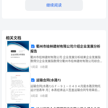
代
继续阅读
远
程
教
育
相关文档
大工会已我为荣!
学
衢州市绘林建材有限公司介绍企业发展分析
报告
校
衢州市绘林建材有限公司 企业发展分析结果企业发展指
数得分企业发展指数得分衢州市绘林建材有限公司综合
学
得分说明：企业发展指数根据企业规模、企业创新、企
1
阅读
0
收藏
业风险、企业活力四个维度对企业发展情况进行评价。
习
该企
已
运输合同(水路1)
运输合同(水路1)ＧＦ－９１－０４０４月度水路货物托
进
运计划表年 月│ 本表经承运人签盖运输合同专用章后，
具有││月度运输合同效力，有关承运人与托运人，收货
3
阅读
0
收藏
入
││人之间的权利、义务关系和责任界限，按《水路
作如下：
最