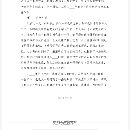
时
光
飞
逝，
进
入
大
连
理
工
大
学
更多完整内容
现