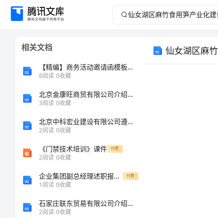
仙
女
相关文档
仙女湖区麻竹
湖
【精编】商务活动邀请函模板精选
区
8
阅读
0
收藏
北京金康旺商贸有限公司介绍企业发展分析报告
麻
3
阅读
0
收藏
竹
北京中科宏业建设有限公司遵化分公司介绍企业发展分析报告
2
阅读
0
收藏
食
《门禁技术培训》课件
付费
2
阅读
0
收藏
用
企业集团副总经理述职报告范文
1.
付费
笋
1
阅读
0
收藏
石家庄联东贸易有限公司介绍企业发展分析报告
产
2
阅读
0
收藏