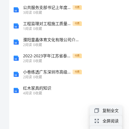
业
公共服务支部书记上年度抓党风廉政建设与反腐败工作述职报告范文
付费
3
阅读
0
收藏
化
工程监理对工程施工质量的意义与作用
付费
1
阅读
0
收藏
建
濮阳童鑫体育文化有限公司介绍企业发展分析报告
2
阅读
0
收藏
设
2022-2023学年江苏省泰州市泰州中学高三上学期开学检测语文试题（附答案详解）
付费
项
2
阅读
0
收藏
小卷练透广东深圳市高级中学数学七年级上册期中综合测评专题训练试卷（附答案详解）
付费
目
2
阅读
0
收藏
可
红木家具的知识
4
阅读
0
收藏
行
78
市场供应
复制全文
性
全屏阅读