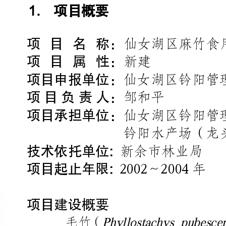
项目申报单位：
仙女湖区钤阳管理处
项目负责
人：
邹和平
项目承担单位：
仙女湖区钤阳管理处
钤阳水产场（龙头企业）
技术依托单位:
新余市林业局
项目起止年限:
2002～2004年
项目建设概要
Phyllostachyspubescens
毛竹（）在我省
收冬笋后，于4
但缺乏夏秋笋，难以形成鲜
Sinocalamuslatiflorus
510
～月为盛产期，毛竹笋加上麻竹
。
由于我省自然生态条件的限制，
分布在我国台湾和福建等省。地处