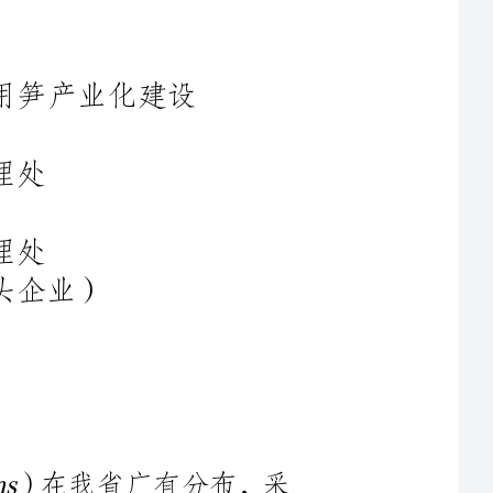
广有分布，采
月至5月上旬采收春笋。全省食用笋总量不少，
笋的周年供应。然而，麻竹
（）笋正是夏秋笋，月中旬到月采收，
笋，便可以实现鲜笋的周年
麻竹在我省分布极少，主要
仙女湖区西部的钤阳湖，因小