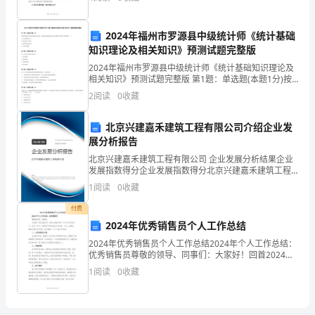
面发挥了重要的作用。本文将对____年政务
调
控，
2024年福州市罗源县中级统计师《统计基础
知识理论及相关知识》预测试题完整版
勤
2024年福州市罗源县中级统计师《统计基础知识理论及
相关知识》预测试题完整版 第1题：单选题(本题1分)按
俭
照美国经济学家科斯的企业理论，导致市场机制和企业
2
阅读
0
收藏
的交易费用不同的主要原因是( )。A.企业
节
北京兴建嘉禾建筑工程有限公司介绍企业发
约，
展分析报告
科
北京兴建嘉禾建筑工程有限公司 企业发展分析结果企业
发展指数得分企业发展指数得分北京兴建嘉禾建筑工程
学
有限公司综合得分说明：企业发展指数根据企业规模、
1
阅读
0
收藏
企业创新、企业风险、企业活力四个维度对企业发展情
况进
合
付费
2024年优秀销售员个人工作总结
理
2024年优秀销售员个人工作总结2024年个人工作总结：
优秀销售员尊敬的领导、同事们：大家好！回首2024
使
年，我作为销售员的一年工作已经过去了。在这一年
1
阅读
0
收藏
中，我获得了很多的成长和收获。今天，我就以202
用
资