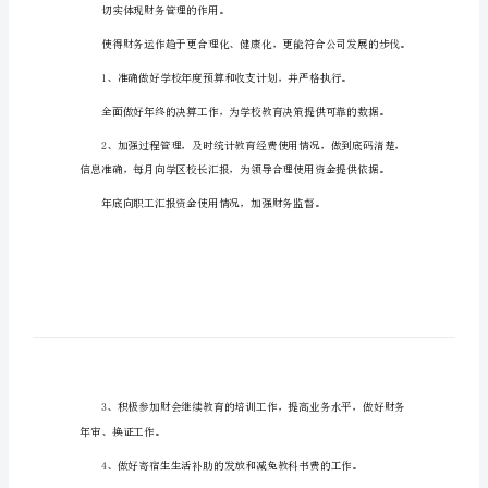
单位会计工作计划大全1
单
位
会
计
工
质保障。
作
计
一、认真抓好常规工作
划
大
细化工作，低调做人，高调做事。
全
单
切实体现财务管理的作用。
位