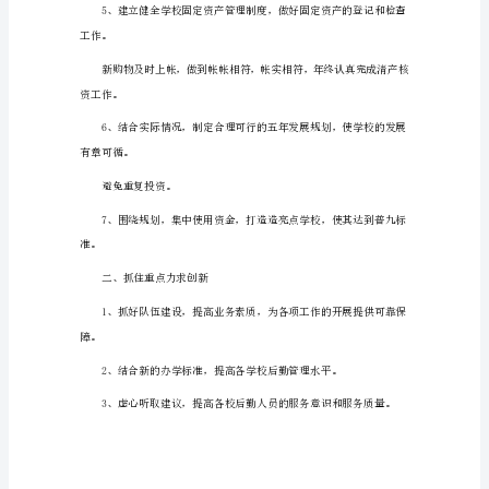
会
计
工
作
计
划
大
全
1
根
据
我
学