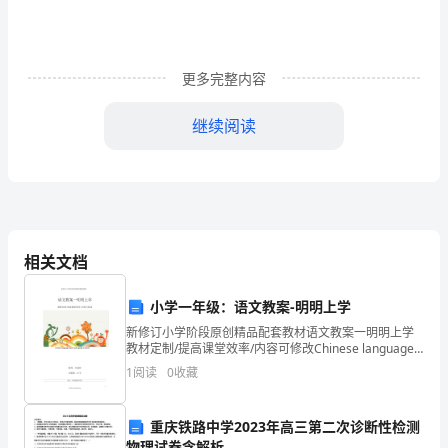
区
的
具
更多完整内容
体
继续阅读
情
况，
年审、换证工作。
严
格
相关文档
执
小学一年级：语文教案-明明上学
行
新修订小学阶段原创精品配套教材语文教案一明明上学
教材定制/提高课堂效率/内容可修改Chinese language
财
工作。
lesson plan-going to school教师：风老师风顺第二小学
1
阅读
0
收藏
编订：
务
法
重庆铁路中学2023年高三第二次诊断性检测
物理试卷含解析