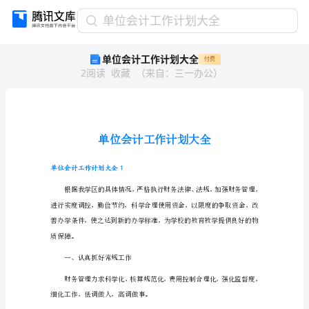
单
单位会计工作计划大全
位
单位会计工作计划大全
付费
会
2
阅读
收藏
（
来自
：
三一办公
）
计
工
作
计
划
大
全