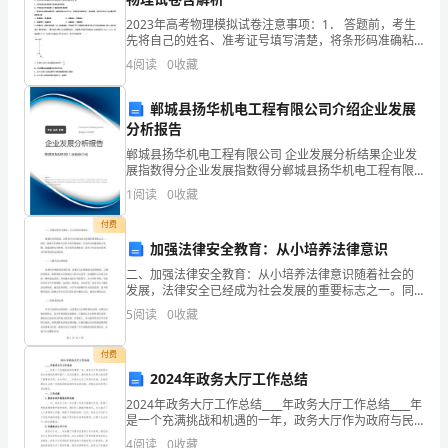
律、
资工作。
2023年高考物理模拟试卷注意事项：1． 答题前，考生
先将自己的姓名、准考证号填写清楚，将条形码准确粘
法
贴在考生信息条形码粘贴区。2．选择题必须使用2B铅笔
4
阅读
0
收藏
填涂；非选择题必须使用0．5毫米黑色字迹的签字
规，
郸城县扬华机电工程有限公司介绍企业发展
有章可循。
加
分析报告
强
郸城县扬华机电工程有限公司 企业发展分析结果企业发
避免重复投资。
展指数得分企业发展指数得分郸城县扬华机电工程有限
财
公司综合得分说明：企业发展指数根据企业规模、企业
1
阅读
0
收藏
创新、企业风险、企业活力四个维度对企业发展情况进
务
行评
付费
加强法律安全教育：从小培养法律意识
管
准。
二、加强法律安全教育：从小培养法律意识随着社会的
理，
发展，法律安全已经成为社会发展的重要标志之一。同
时，随着人们物质生活水平的不断提高，社会治安问题
5
阅读
0
收藏
二、抓住重点力求创新
进
也随之加剧。加强法律安全教育，从小培养法律意识，
助力于社
行
付费
2024年政务大厅工作总结
实
2024年政务大厅工作总结____年政务大厅工作总结____年
障。
是一个充满挑战和机遇的一年，政务大厅作为政府与民
度
众沟通的桥梁和窗口，在为民服务、推动政务公开等方
4
阅读
0
收藏