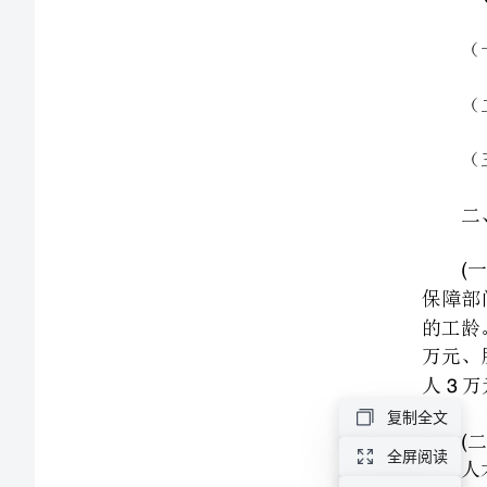
情
二、有关安置政策
况
自
查
3
报
告
50
[修
安置部
改
()
复制全文
版]
有关手续。
全屏阅读
第
()