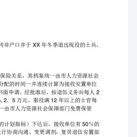
（三）入伍前为农业户口，但在服役期间家庭办理了集体农转非户口并于年冬季退出现役的士兵。
一积极鼓励城镇退役士兵含转业士官，下同到企业就业顺保险关系，其档案统一由市人力资源社会
保障部门免费保管。到企业就业的城镇退役士兵，其军龄连同待分配的时间一并连续计算为接收安置单位
的工龄。自谋职业的城镇退役士兵可向市复员退伍安置部门提出书面申请，经批准后，按退伍义务兵每人
2
万元、服役满年的士官每人．万元、服役满年的士官每人．万元、服役满年以上的士官每
人万元的标准给予一次性经济补助，理顺保险关系，其档案统一由市人力资源社会保障部门免费保管
二退役士兵安置计划指标（包括中央、省属和驻沁单位的计划指标）下达后，接收单位有％的
().....50
选择人才权和超计划接收权，可在天内与复员退伍安置部门进行协商沟通、变更调剂，复员退伍安置部
三倡导退伍安置方法双向选择模式。鼓励退役士兵到用人单位上门自荐，用人单位也可到复员退伍
四复员退伍安置部门根据国家安置政策，按照指令性计划指标，一次性向接收单位集体移交退役士兵
的档案和分配手续，接收单位一律不得退档，并应及时到复员退伍安置部门和人力资源社会保障部门办理
五退役士兵凭退伍证和安置介绍信按期到分配单位报到，接收单位要及时安排上岗，按有关法律法规