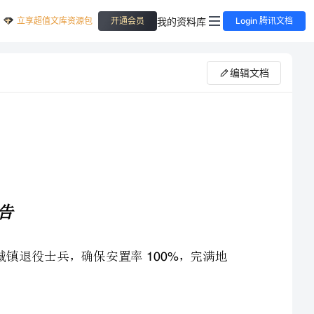
立享超值文库资源包
我的资料库
开通会员
Login 腾讯文档
编辑文档
为了加强对退伍士兵的安置，我局积极采取措施，妥善安置城镇退役士兵，确保安置率，完满地
%