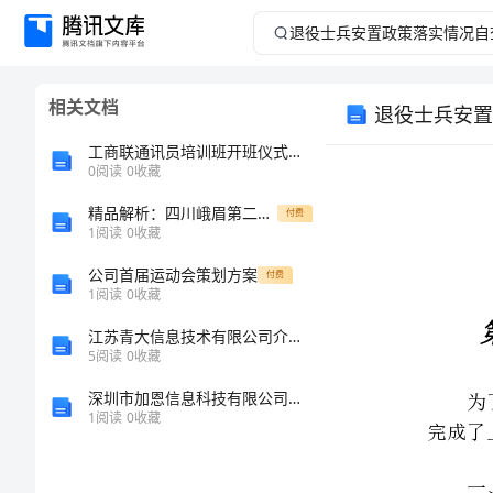
退
役
相关文档
退役士兵安置
士
工商联通讯员培训班开班仪式领导致辞
兵
0
阅读
0
收藏
精品解析：四川峨眉第二中学数学七年级上册期末综合测评难点解析试题（解析版）
安
付费
1
阅读
0
收藏
置
公司首届运动会策划方案
付费
1
阅读
0
收藏
政
江苏青大信息技术有限公司介绍企业发展分析报告
5
阅读
0
收藏
策
一、安置对象
深圳市加恩信息科技有限公司介绍企业发展分析报告
落
1
阅读
0
收藏
XX
实