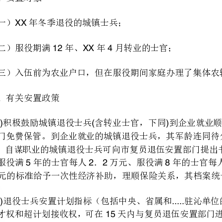
XX
()()
52282512
15
门可以对安置指标％的人员进行统一调配。
()“”
门选择所需人员。