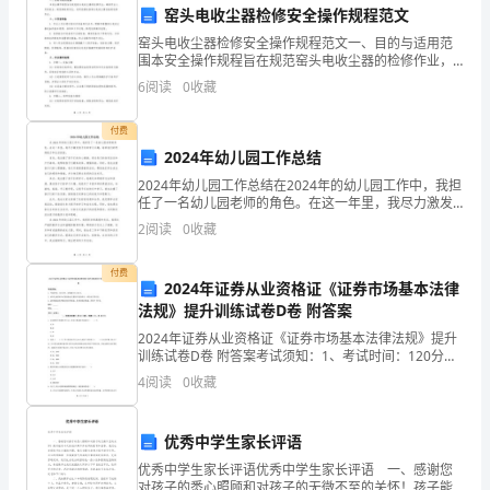
疗
窑头电收尘器检修安全操作规程范文
等
窑头电收尘器检修安全操作规程范文一、目的与适用范
围本安全操作规程旨在规范窑头电收尘器的检修作业，
社
确保作业人员的安全，避免事故的发生。适用范围包括
业压力，提高就业创业的机会。
6
阅读
0
收藏
窑头电收尘器设备的检修作业。二、工作前准备1. 作业
人员
会
2.1促进创业就业
付费
领
2024年幼儿园工作总结
2024年幼儿园工作总结在2024年的幼儿园工作中，我担
域
任了一名幼儿园老师的角色。在这一年里，我尽力激发
业门槛；
孩子们的学习兴趣，培养他们的思维能力和生活技能。
2
阅读
0
收藏
的
首先，我注重了孩子们的身心健康。通过每日的体育活
重
付费
2024年证券从业资格证《证券市场基本法律
励创业者发展新兴产业；
要
法规》提升训练试卷D卷 附答案
2024年证券从业资格证《证券市场基本法律法规》提升
任
训练试卷D卷 附答案考试须知：1、考试时间：120分
钟，本卷满分为100分。 2、请首先按要求在试卷的指定
2.2优化就业政策
4
阅读
0
收藏
务。
位置填写您的姓名、准考证号等信息。 3、请
本
优秀中学生家长评语
文
优秀中学生家长评语优秀中学生家长评语 一、感谢您
对孩子的悉心照顾和对孩子的无微不至的关怀！孩子能