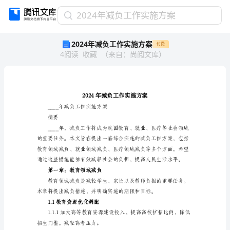
2024
2024年减负工作实施方案
年
2024年减负工作实施方案
付费
减
4
阅读
收藏
（
来自
：
尚阅文库
）
负
工
作
实
施
方
____年减负工作实施方案
案
摘要