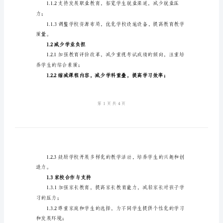
2024
年
减
负
工
第一章：教育领域减负
作
实
施
1.1教育资源优化调配
方
案
____
招生门槛，减轻高考压力；
年
减