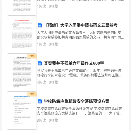
旨
有今天的进步离不开老师的教育和指导。我们也发现孩
1
阅读
0
收藏
子这方面的问题，我们会配合老师对孩子进行引导，适
在
当
提
【精编】大学入团委申请书范文五篇参考
大学入团委申请书范文五篇参考 入团志愿书是向团支
出
部说明希望参加共青团的强烈愿望的文书，共青团作为
一个优秀的组织，而我们作为新时代的青年，应该承担
一
1
阅读
0
收藏
起本人的责任，向团支部递交一份属于本人的申请
书。 大
套
付费
其实我并不孤单六年级作文600字
综
其实我并不孤单六年级作文600字 那年，爸爸妈妈边
合
收拾行李边对我说：“晨曦，爸爸妈妈要去深圳打工赚钱
了。你要乖知道吗？”这句话犹如晴天霹雳。当晚我翻来
4
阅读
0
收藏
实
覆去怎么也睡不着。我知道爸爸妈妈外出打工是为了
施
付费
学校防震应急疏散安全演练预设方案
的
学校防震应急疏散安全演练预设方案 学校防震应急疏散
安全演练预设方案精选篇1 一、演练目的： 为了使幼
减
儿园学生了解地震发生时的应急避震知识，掌握应对地
3
阅读
0
收藏
震发生时采取的防护措施和方法，最大限度地降低地震
负