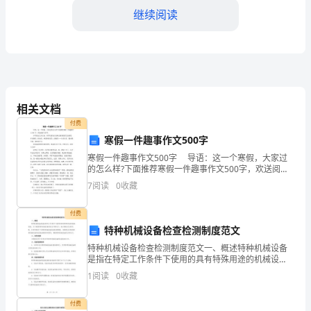
负
继续阅读
工
作
将
成
造力。
相关文档
为
1.3家校合作与支持
付费
寒假一件趣事作文500字
我
寒假一件趣事作文500字 导语：这一个寒假，大家过
国
的怎么样?下面推荐寒假一件趣事作文500字，欢送阅读
习的压力；
与参考。 开学的这几天以来，同学们都在讨论和交换
7
阅读
0
收藏
教
寒假的生活感受，有无聊的、快乐的、难受和快
育、
付费
和发展环境；
特种机械设备检查检测制度范文
就
特种机械设备检查检测制度范文一、概述特种机械设备
是指在特定工作条件下使用的具有特殊用途的机械设
业、
备。为了确保特种机械设备的安全可靠运行，减少事故
1
阅读
0
收藏
发生的风险，本单位制定了本特种机械设备检查检测制
同关心学生的发展。
医
度。本制度
付费
第二章：就业领域减负