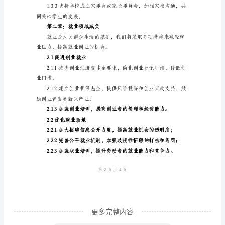
力；
负
工
质量。
作
1.2减少学业负担
实
施
养学生的综合素质；
方
案
摘
要
____
年，
减
更多完整内容