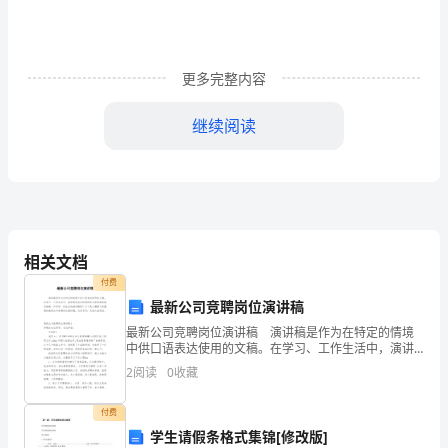
省
（禳
太
更多完整内容
岁
疏）
继续阅读
伏
以
星
明
一
十
相关文档
一
付费
曜
最新公司竞聘岗位演讲稿
祝
最新公司竞聘岗位演讲稿 演讲稿是作为在特定的情境
中供口语表达使用的文稿。在学习、工作生活中，演讲
焕
稿在我们的视野里出现的频率越来越高，如何写一份恰
谨疏
2
阅读
0
收藏
祥
当的演讲稿呢？以下是小编帮大家整理的最新公司竞聘
岗位演
光
以
付费
岁
学生请假条格式集锦[修改版]