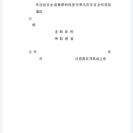
六
旬
祀
延
寿
伏乞
者
太上好生之德
今
据
中
祸成祥移凶作吉外贡珍财叩答
华
鸿恩伏愿
国
福
建