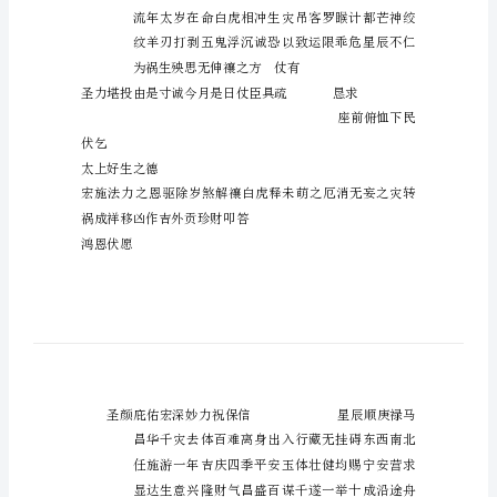
一
十
一
居住奉
曜
祝
年月日时建生
焕
祥
光
上穹蒙
岁
天地覆载深恩感
宰
三
十