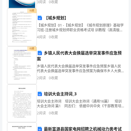
3
阅读
0
收藏
奉
模、企业创新、企业风险、企业活力四个维度对企业发
展情
圣
付费
祈
【城乡规划】
恩
【城乡规划】01 -【城乡规划】《城市规划原理》基础学
习班-注册城乡规划师职业资格考试培 训教程（高清版）
禳
文件已缺失，望见谅02-【城乡规划】《城市规划原理》
4
阅读
0
收藏
岁
精讲学习班-注册城乡规划师职业资格考试培
迎
付费
祥
乡镇人民代表大会换届选举突发事件应急预
案
集
福
乡镇人民代表大会换届选举突发事件应急预案乡镇人民
代表大会换届选举突发事件应急预案为确保市乡人大换
保
届选举工作顺利进行，及时处置选举产生的各类突发事
2
阅读
0
收藏
安
件，提高应对和处置能力，维护全乡政治安定和社会稳
定，根据
信
培训大会主持词_3
自
称
培训大会主持词 培训大会主持词（通用16篇） 培训
大会主持词 篇1 同志们： 依据中共中央《干部教育培
本
训工作条例(试行)》和 省委《干部教育培训工作实施办
2
阅读
0
收藏
命
法》，为进一步加强中青年干 部的思想
年
最新富源县国家电网招聘之机械动力类考试
月