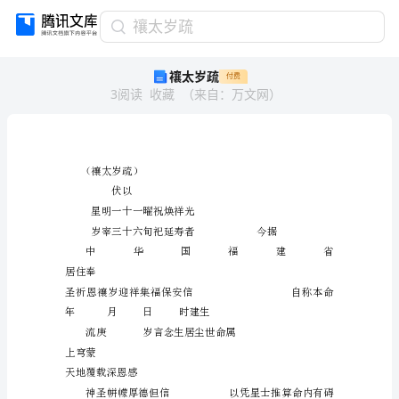
禳
禳太岁疏
太
禳太岁疏
付费
岁
3
阅读
收藏
（
来自
：
万文网
）
疏
（禳
太
岁
疏）
伏
（禳太岁疏）
以
伏以
星
星明一十一曜祝焕祥光
明