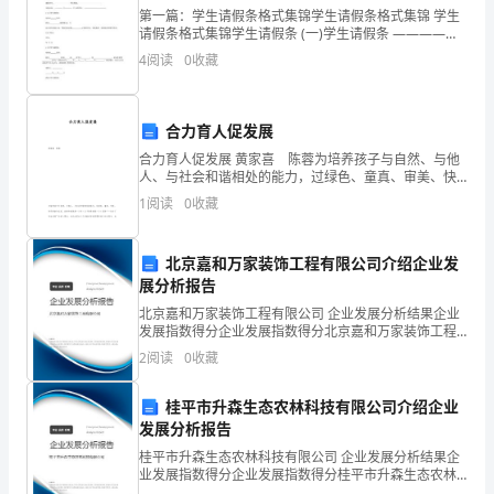
宰
闻
第一篇：学生请假条格式集锦学生请假条格式集锦 学生
三
请假条格式集锦学生请假条 (一)学生请假条 ————老
师： 我因———————————————————
圣眼
十
4
阅读
0
收藏
(事)，所以需请假————————————(时间
六
神聪
旬
合力育人促发展
祀
延
合力育人促发展 黄家喜 陈蓉为培养孩子与自然、与他
人、与社会和谐相处的能力，过绿色、童真、审美、快
寿
乐的童年生活，宜都市陆城第一小学（以下简称陆城一
1
阅读
0
收藏
者
小）坚持“一切为了学生发展”的育人理念，在试点落
今
北京嘉和万家装饰工程有限公司介绍企业发
据
展分析报告
中
北京嘉和万家装饰工程有限公司 企业发展分析结果企业
华
发展指数得分企业发展指数得分北京嘉和万家装饰工程
国
有限公司综合得分说明：企业发展指数根据企业规模、
2
阅读
0
收藏
企业创新、企业风险、企业活力四个维度对企业发展情
福
况进
建
桂平市升森生态农林科技有限公司介绍企业
省
发展分析报告
居
桂平市升森生态农林科技有限公司 企业发展分析结果企
业发展指数得分企业发展指数得分桂平市升森生态农林
住
科技有限公司综合得分说明：企业发展指数根据企业规