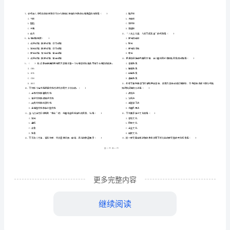
市
（
区）
《心
姓名
考
准
证号
理
………
年高等教育自学考试《心理学》能力测试试卷
2024
C
密
……….………
学》
…
考试须知
：
封
………………
能
1、考试时间：150分钟，本卷满分为100分。
…
线
………………
力
…
内
……..………
………
测
不
………………
填空题
共
小题
每题
分
共
一、
（
10
，
2
，
20
…….
试
准
………………
1、______年德国哲学家、心理学家______在德国莱比锡大学建立了第一个心理学实验
答
…….
试
化
着心理学从哲学中分
出来成为一门独立科学。
更多完整内容
题
……………
卷
继续阅读
C