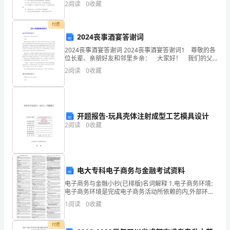
2
阅读
0
收藏
理
视别人的人身安全，应保证游泳场地内的安
学》
付费
2024丧事酒宴答谢词
能
2024丧事酒宴答谢词 2024丧事酒宴答谢词1 尊敬的各
位长辈、亲朋好友和邻里乡亲： 大家好！ 我们的父
力
亲李启佑大人因病于4月24日午夜1点50与世长辞，享年
2
阅读
0
收藏
92岁。在父亲病重期间，我们要感谢
测
试
A.气质
试
开题报告-玩具壳体注射成型工艺模具设计
B.性格
2
阅读
0
收藏
卷
C.兴趣
C
D.能力
卷
电大专科电子商务与金融考试资料
8、心理过程包括（）
考
电子商务与金融小抄(已排版)名词解释 1.电子商务环境:
A.认识过程、情感过程、行为过程
电子商务环境是完成电子商务活动所依赖的内,外部环境,
要求公共互联网络上应该跑信息流,物质和资金流,至少要
试
B.知觉过程、情感过程、行为过程
1
阅读
0
收藏
涉及到用户,商家和金融机构三个部分. 2
须
C.感觉过程、知觉过程、意志过程
付费