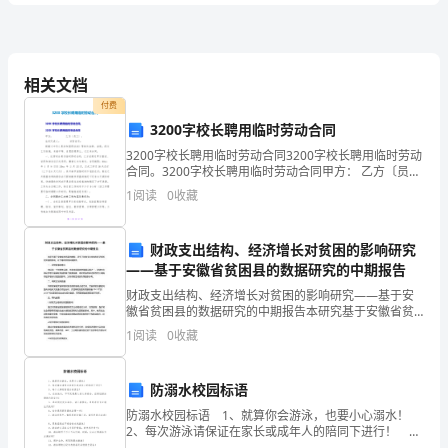
卷
______。
2024
相关文档
年
付费
3200字校长聘用临时劳动合同
高
3200字校长聘用临时劳动合同3200字校长聘用临时劳动
合同。3200字校长聘用临时劳动合同甲方： 乙方〔员
等
工〕:法定代表人： 身份证号：根据《中华人民共和国劳
1
阅读
0
收藏
动法》等相
教
育
财政支出结构、经济增长对贫困的影响研究
选择题
共
小题
每题
分
共
——基于安徽省贫困县的数据研究的中期报告
二、
（
20
，
1
，
20
自
财政支出结构、经济增长对贫困的影响研究——基于安
1、根据信息加工的观点，感觉属于（）
徽省贫困县的数据研究的中期报告本研究基于安徽省贫
学
困县的数据，研究了财政支出结构和经济增长对贫困的
1
阅读
0
收藏
A.信息的输入和登录
影响。以下是研究的中期报告。一、研究背景和意义贫
考
困是一个
B.信息的识别
试
防溺水校园标语
C.信息的选择
防溺水校园标语 1、就算你会游泳，也要小心溺水！
《心
2、每次游泳请保证在家长或成年人的陪同下进行！
3、每个人都有防溺水的责任！ 4、在泳池内，不可无