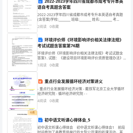
2022-2023学年四川省成都市成考专升本英
D.认识过程、情感过程、意志过程
知：
语自考真题含答案
9、（）年,冯特在德国的莱比锡大学建立第一个心理学实验
1、
2022-2023学年四川省成都市成考专升本英语自考真题
(含答案)学校:________ 班级:________ 姓名:________ 考
A.1789
号:________一、单选题(30题)1.That is
考
2
阅读
0
收藏
B.1879
试
环境评价师《环境影响评价相关法律法规》
C.1798
考试试题含答案第76期
时
D.1897
环境评价师《环境影响评价相关法律法规》考试试题含
间：
答案1. 试题：《建设项目环境影响评价资质管理办法》
规定：环境影响评价资质证书在全国范围内使用，有效
1
阅读
0
收藏
150
期为()年。A.6B.5C.3D.4正确答
A.主导动机和辅助动机
分
B.意识动机和潜意识动机
重点行业发展循环经济对策讲义
C.高尚动机和低级动机
钟，
- 重点行业发展循环经济对策 - 戴铁军北京工业大学循环
经济研究院 - 循环经济研究院 - -
D.生理性动机和社会性动机
本
4
阅读
0
收藏
卷
付费
A.知觉
满
初中语文听课心得体会_5
B.重现
初中语文听课心得体会 初中语文听课心得体会1 前段
分
时间参加了县教育局举行的大型公开课的听课活动，其
C.表象