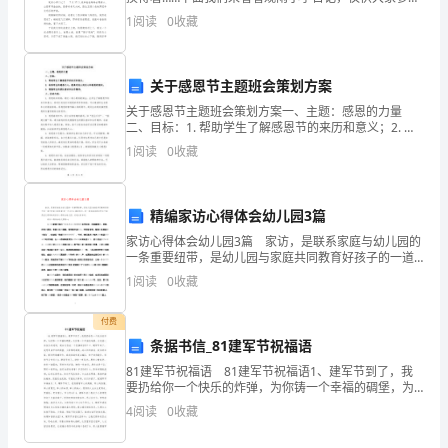
级
考！ 观雨小学日记1 今天，正在上课，我在看雨。
1
阅读
0
收藏
天空乌云密布，像一个黑盆子倒扣下来，不
目
标
关于感恩节主题班会策划方案
和
关于感恩节主题班会策划方案一、主题：感恩的力量
二、目标：1. 帮助学生了解感恩节的来历和意义；2. 培
学
养学生的感恩之心，提高对他人的关心和感恩的意识；3.
1
阅读
0
收藏
增强学生的团队意识和合作精神。三、活动内容：
习
要
精编家访心得体会幼儿园3篇
求。
家访心得体会幼儿园3篇 家访，是联系家庭与幼儿园的
一条重要纽带，是幼儿园与家庭共同教育好孩子的一道
不可缺少的桥梁;是一门永无止境的学问，是一种多姿多
2.
1
阅读
0
收藏
彩的艺术下面是范文网带来的家访心得体会幼儿园，欢
迎
建
付费
立
条据书信_81建军节祝福语
81建军节祝福语 81建军节祝福语1、建军节到了，我
学
要扔给你一个快乐的炸弹，为你铸一个幸福的碉堡，为
你埋一个平安的地雷，为你挖一条快乐的通道，最后为
4
阅读
0
收藏
生
你放一个祝福的信号！2、建军节到了，我想用装甲车的