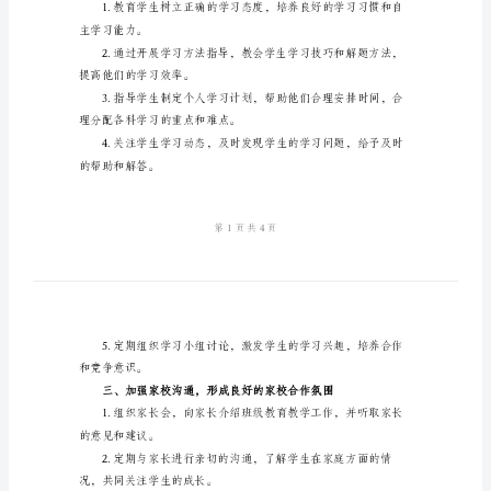
计
和学习要求。
划
庭背景。
2024
年
予适当的帮助和引导。
高
一
班
级凝聚力。
主
任
进全面发展。
的
工
作