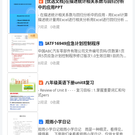
[优选文档]在描述统计相关系数与回归分析
中的应用PPT
生
的建议和指导。
- 在描述统计相关系数与回归分析中的应用 - 用Excel计算
介
描述统计量用Excel进行相关分析用Excel进行回归分析 -
用Excel进行相关与
7
阅读
0
收藏
绍
级之间的沟通与联系。
付费
班
IATF16949应急计划控制程序
级
中国ABC汽车零部件有限公司文件编号页码/页数第1页
共5页应急计划控制程序修订版次1.0生效日期1目的为应
规
对各类紧急状况，以保证顾客的产品可以按期出货。2范
8
阅读
0
收藏
围凡可预测到的会影响生产进度的状况，如：关键
章
制
习应对压力的方法。
八年级英语下册unit8复习
- Review of Unit 8 - - - - 复习目标 : 1.掌握重要词汇和句
度，
式pers
明
2
阅读
0
收藏
供个性化的心理辅导。
确
观雨小学日记
班
心理困惑。
观雨小学日记观雨小学日记 雨是一种精灵，看得见，
摸得着……下面我们来看看观雨小学日记，仅供大家参