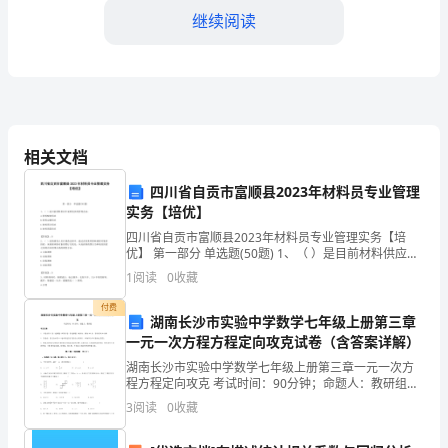
继续阅读
班
级
氛
围
和竞争意识。
相关文档
1.
四川省自贡市富顺县2023年材料员专业管理
组
实务【培优】
织
四川省自贡市富顺县2023年材料员专业管理实务【培
的意见和建议。
优】 第一部分 单选题(50题) 1、（ ）是目前材料供应中
班
采用较多的管理办法。A.材料配套供应B.材料定额供应C.
1
阅读
0
收藏
材料预计供应D.材料预算供应
级
付费
湖南长沙市实验中学数学七年级上册第三章
况，共同关注学生的成长。
会
一元一次方程方程定向攻克试卷（含答案详解）
议，
湖南长沙市实验中学数学七年级上册第三章一元一次方
程方程定向攻克 考试时间：90分钟；命题人：教研组考
生注意：1、本卷分第I卷（选择题）和第Ⅱ卷（非选择
向
3
阅读
0
收藏
作和支持。
题）两部分，满分100分，考试时间90分钟2、答卷
学