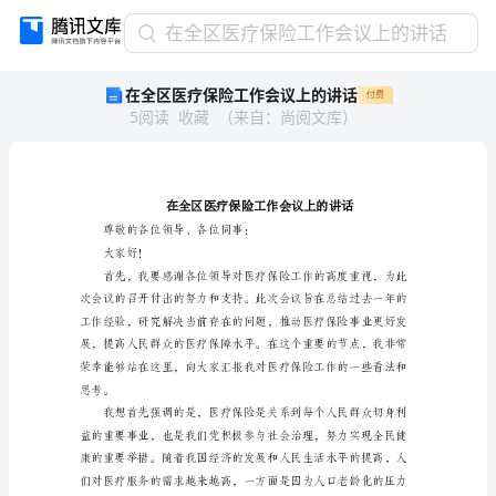
在
在全区医疗保险工作会议上的讲话
全
在全区医疗保险工作会议上的讲话
付费
区
5
阅读
收藏
（
来自
：
尚阅文库
）
医
疗
保
险
工
作
尊敬的各位领导、各位同事：
会
大家好！