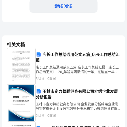
继续阅读
位
领
导、
各
难，就医负担重。
相关文档
位
店长工作总结通用范文五篇_店长工作总结汇
同
报
事：
店长工作总结通用范文五篇_店长工作总结汇报 店长工
作总结范文1 20_年是充满激情的一年，在这里一年
大
里，我在领导的精心栽培和指导下，逐渐成长起来。在
3
阅读
0
收藏
这里，我首先表达一下我对他们，对公司深深的感激
家
玉林市定力舞蹈健身有限公司介绍企业发展
好！
分析报告
玉林市定力舞蹈健身有限公司 企业发展分析结果企业发
首
展指数得分企业发展指数得分玉林市定力舞蹈健身有限
公司综合得分说明：企业发展指数根据企业规模、企业
先，
5
阅读
0
收藏
创新、企业风险、企业活力四个维度对企业发展情况进
行评