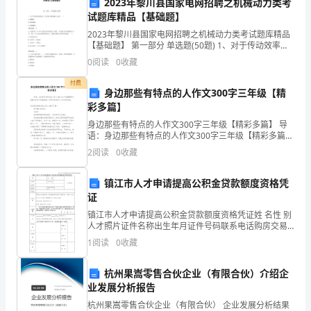
我
2023年黎川县国家电网招聘之机械动力类考
试题库精品【基础题】
要
2023年黎川县国家电网招聘之机械动力类考试题库精品
感
【基础题】 第一部分 单选题(50题) 1、对于传动效率较
高，受力较大的机械上宜用( )A.管螺纹B.梯形螺纹C.普通
0
阅读
0
收藏
螺纹【答案】：B2、
谢
力，共同推动医疗保
付费
身边那些有特点的人作文300字三年级【精
各
彩多篇】
位
身边那些有特点的人作文300字三年级【精彩多篇】 导
语：身边那些有特点的人作文300字三年级【精彩多篇】
领
为的会员投稿推荐，但愿对你的学习工作带来帮助。身
2
阅读
0
收藏
边那些有特点的人作文300字 篇一
导
镇江市人才申请提高公积金贷款额度资格凭
对
证
医
镇江市人才申请提高公积金贷款额度资格凭证姓 名性 别
人才照片证件名称出生年月证件号码联系电话购房交易
时间单位名称人才类别□诺贝尔奖获得者，国家最高科
疗
1
阅读
0
收藏
学技术奖获得者，“两院”院士□“千人计划”
保
展。
杭州果嵩零售合伙企业（有限合伙）介绍企
业发展分析报告
险
杭州果嵩零售合伙企业（有限合伙） 企业发展分析结果