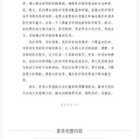
险
工
作
会
议
上
的
讲
话
尊
敬
的
更多完整内容
各