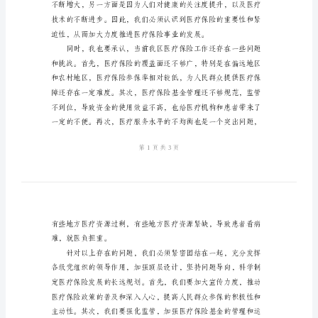
议
上
的
讲
话
思考。
在
全
区
医
疗
保