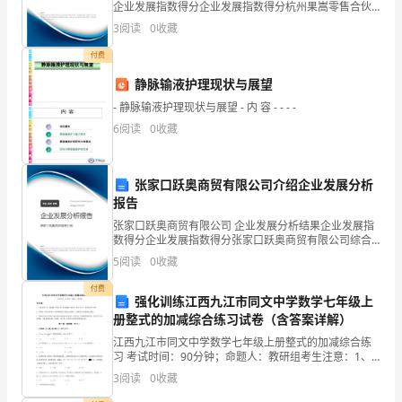
工
企业发展指数得分企业发展指数得分杭州果嵩零售合伙
企业（有限合伙）综合得分说明：企业发展指数根据企
3
阅读
0
收藏
作
业规模、企业创新、企业风险、企业活力四个维度对企
业发
付费
的
静脉输液护理现状与展望
高
- 静脉输液护理现状与展望 - 内 容 - - - -
度
6
阅读
0
收藏
重
张家口跃奥商贸有限公司介绍企业发展分析
视，
报告
为
张家口跃奥商贸有限公司 企业发展分析结果企业发展指
数得分企业发展指数得分张家口跃奥商贸有限公司综合
此
得分说明：企业发展指数根据企业规模、企业创新、企
5
阅读
0
收藏
业风险、企业活力四个维度对企业发展情况进行评价。
该企
次
付费
强化训练江西九江市同文中学数学七年级上
会
册整式的加减综合练习试卷（含答案详解）
江西九江市同文中学数学七年级上册整式的加减综合练
议
习 考试时间：90分钟；命题人：教研组考生注意：1、
本卷分第I卷（选择题）和第Ⅱ卷（非选择题）两部分，满
的
3
阅读
0
收藏
分100分，考试时间90分钟2、答卷前，考生务必