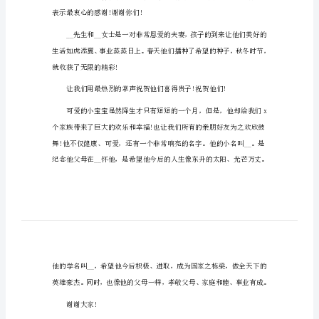
有关满月主持词1
关
满
尊敬的各位来宾、各位亲朋好友!
月
大家中午好!
主
持
词
有
关
满
月
主
持
表示最衷心的感谢!谢谢你们!
词