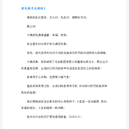
1
尊
敬
就收获了无限的精彩!
的
各
位
来
宾、
各
位
亲
朋
好