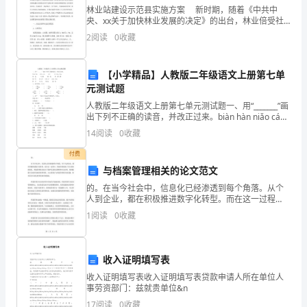
阵
林业站建设示范县实施方案 新时期，随着《中共中
晚上好!
阵，
央、xx关于加快林业发展的决定》的出台，林业倍受社
会高度重视和关注，在贯彻可持续发展战略中，林业被
2
阅读
0
收藏
历史推向了发展的核心地位，成为经济社会可持续发展
全
今晚的充满着温馨，幸福，吉祥。
的重
府
【小学精品】人教版二年级语文上册第七单
元测试题
在这里夫妇为贵子举办满月庆典。
上
人教版二年级语文上册第七单元测试题一、用“_______”画
下，
出下列不正确的读音，并改正过来。biàn hàn niǎo cáo
xǐxì rè tēng tēng变 幻
14
阅读
0
收藏
一
付费
片
与档案管理相关的论文范文
的。在当今社会中，信息化已经渗透到每个角落。从个
欢
人到企业，都在积极推进数字化转型。而在这一过程
中，档案管理扮演了至关重要的角色。档案管理的目标
腾。
1
阅读
0
收藏
在于保护信息的完整性和可访问性，使得数据可以被有
效地管理和
喜填贵子心欢畅，光照豪门
今
收入证明填写表
天
收入证明填写表收入证明填写表贷款申请人所在单位人
是
事劳资部门：兹就贵单位&n
美好的祝愿!
17
阅读
0
收藏