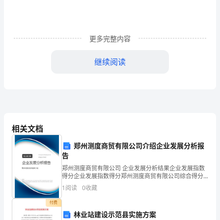
友!
大
更多完整内容
家
继续阅读
中
午
好!
鞭
相关文档
谢谢大家!
炮
郑州测度商贸有限公司介绍企业发展分析报
声
告
声、
郑州测度商贸有限公司 企业发展分析结果企业发展指数
有关满月主持词2
得分企业发展指数得分郑州测度商贸有限公司综合得分
锣
说明：企业发展指数根据企业规模、企业创新、企业风
1
阅读
0
收藏
险、企业活力四个维度对企业发展情况进行评价。该企
业的
鼓
付费
林业站建设示范县实施方案