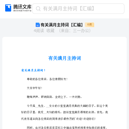
有
有关满月主持词【汇编】
关
有关满月主持词【汇编】
付费
满
4
阅读
收藏
（
来自
：
三一办公
）
月
主
持
词
【汇
编】
有