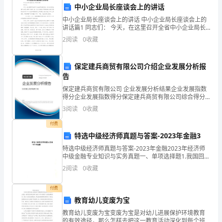
学
中小企业局长座谈会上的讲话
期
中小企业局长座谈会上的讲话 中小企业局长座谈会上的
讲话篇1 同志们： 今天，在这里召开全省中小企业局长
座谈会。这次会议的主要任务是认真学习省委十届三次
总
2
阅读
0
收藏
全会精神，贯彻落实全省经贸局
结：
保定建兵商贸有限公司介绍企业发展分析报
立
告
足
保定建兵商贸有限公司 企业发展分析结果企业发展指数
得分企业发展指数得分保定建兵商贸有限公司综合得分
说明：企业发展指数根据企业规模、企业创新、企业风
校
3
阅读
0
收藏
险、企业活力四个维度对企业发展情况进行评价。该企
业的
园，
付费
特选中级经济师真题与答案-2023年金融3
扬
特选中级经济师真题与答案-2023年金融2023年经济师
中级金融专业知识与实务真题一、单项选择题1.我国回购
帆
协议市场买断式回购的交易期限由回购双方自行商定，
2
阅读
0
收藏
但最长不得超过〔〕A.1B.60C.91D.
远
发展护航。
付费
航
教育幼儿变废为宝
2023
教育幼儿变废为宝变废为宝是对幼儿进展保护环境教育
的有效途径，那么怎样去把这一教育活动深化到每个班