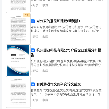
年
级、每个家庭呢？当然是搜集废品，是这个活动的首要
2
阅读
0
收藏
任务，明白废旧资源回收再利用，同时也能很好的向幼
暮
儿浸透了
付费
春
对公安的意见和建议(精简版）
对公安的意见和建议对公安的意见和建议 对公安的意见
时
和建议：对公安的意见和建议在今年市公安局开展的“大
走访”开门评警活动中，公安机关结合实际，组织全局民-
节，
9
阅读
0
收藏
警走访群众，深入基层收集民-意，打开“大
大
杭州珊迪科技有限公司介绍企业发展分析报
学
告
杭州珊迪科技有限公司 企业发展分析结果企业发展指数
五
得分企业发展指数得分杭州珊迪科技有限公司综合得分
说明：企业发展指数根据企业规模、企业创新、企业风
系
2
阅读
0
收藏
险、企业活力四个维度对企业发展情况进行评价。该企
业的
宣
有关游戏作文的研究论文范文
传
有关游戏作文的研究论文范文 有关游戏作文的研究论文
范文 1、小学中年级的教学既是低年级看图说话、写话
部
的延续，又是高年级作文训练的准备。既然中年级作文
6
阅读
0
收藏
教学处于如此重要的地位，小学语文教师就应该十分重
召