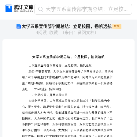
大
大学五系宣传部学期总结：立足校园，扬帆远航
学
大学五系宣传部学期总结：立足校园，扬帆远航
付费
五
4
阅读
收藏
（
来自
：
贤阅文档
）
系
宣
传
部
学
期
总