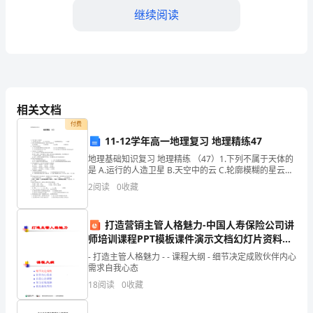
校
继续阅读
园，
扬
帆
远
相关文档
航
付费
11-12学年高一地理复习 地理精练47
大
地理基础知识复习 地理精练 （47）1.下列不属于天体的
学
是 A.运行的人造卫星 B.天空中的云 C.轮廓模糊的星云D.
地球2.目前人类
2
阅读
0
收藏
五
三、面临的挑战与展望
系
打造营销主管人格魅力-中国人寿保险公司讲
师培训课程PPT模板课件演示文档幻灯片资料
宣
[精]
- 打造主管人格魅力 - - 课程大纲 - 细节决定成败伙伴内心
传
需求自我心态
18
阅读
0
收藏
部