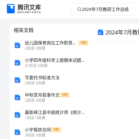
2024
年
相关文档
7
2024年7月
幼儿园保育岗位工作职责内容
付费
月
2
阅读
0
收藏
教
小学四年级科学上册期末试题及答案（a4可打印）
57
阅读
0
收藏
研
写委托书标准方法
2
阅读
0
收藏
工
中秋赏月叙事作文
付费
2
阅读
0
收藏
作
最新峡江县中级统计师《统计基础知识理论及相关知识》点睛提分卷（附答案及解析）
总
1
阅读
0
收藏
小宇租房合同
结
付费
3
阅读
0
收藏