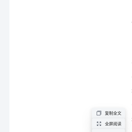
2024
年
7
月
教
研
工
作
总
结
教
复制全文
研
全屏阅读
工