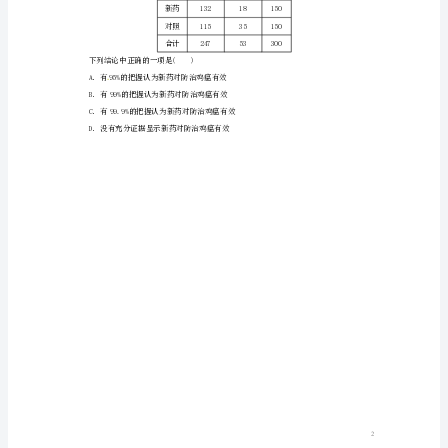
统
计、
测试中成绩良好的人数是()
统
计
案
例
检
A．25B．26C．27D．28
测
答案：
C
试
题