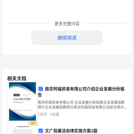
第
三
讲
更多完整内容
统
继续阅读
计、
统
计
案
相关文档
例
活鸡数
南京阿福贸易有限公司介绍企业发展分析报
题
告
新药
132
南京阿福贸易有限公司 企业发展分析结果企业发展指数
对照
115
号
得分企业发展指数得分南京阿福贸易有限公司综合得分
说明：企业发展指数根据企业规模、企业创新、企业风
合计
247
1
阅读
0
收藏
123456
险、企业活力四个维度对企业发展情况进行评价。该企
业的
下列结论中正确的一项是()
付费
答
文广局廉洁自律实施方案2篇
A．有95%的把握认为新药对防治鸡瘟有效