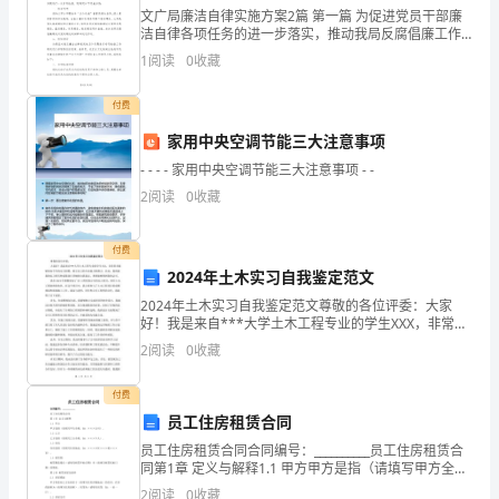
案
文广局廉洁自律实施方案2篇 第一篇 为促进党员干部廉
B．有99%的把握认为新药对防治鸡瘟有效
洁自律各项任务的进一步落实，推动我局反腐倡廉工作
一、
的深入开展，根据区纪委、区监察局《关于对违反廉洁
1
阅读
0
收藏
C．有99.9%的把握认为新药对防治鸡瘟有效
自律规定的五个问题进行专项检查的通知》
选
D．没有充分证据显示新药对防治鸡瘟有效
付费
择
家用中央空调节能三大注意事项
题
- - - - 家用中央空调节能三大注意事项 - -
2
阅读
0
收藏
1．
下
付费
2024年土木实习自我鉴定范文
列
2024年土木实习自我鉴定范文尊敬的各位评委：大家
说
好！我是来自***大学土木工程专业的学生XXX，非常荣
幸能够参加今年的实习招聘，展示自己的专业能力和潜
2
阅读
0
收藏
法：
力。在此，我将就我的实习经历和成果进行详细的自我
①
付费
员工住房租赁合同
一
员工住房租赁合同合同编号：__________员工住房租赁合
同第1章 定义与解释1.1 甲方甲方是指（请填写甲方全
组
称，如：×××公司）。1.2 乙方乙方是指（请填写乙方全
2
阅读
0
收藏