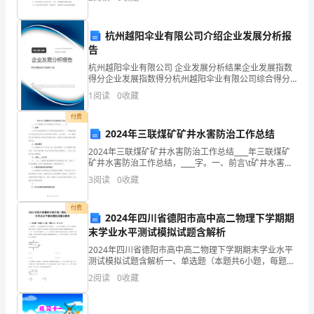
称，如：×××个人）。1.3
数
据
杭州越阳伞业有限公司介绍企业发展分析报
告
不
杭州越阳伞业有限公司 企业发展分析结果企业发展指数
得分企业发展指数得分杭州越阳伞业有限公司综合得分
可
说明：企业发展指数根据企业规模、企业创新、企业风
1
阅读
0
收藏
险、企业活力四个维度对企业发展情况进行评价。该企
能
业的
付费
有
2024年三联煤矿矿井水害防治工作总结
2024年三联煤矿矿井水害防治工作总结____年三联煤矿
两
矿井水害防治工作总结，____字。一、前言\t矿井水害是
煤矿生产中常见的安全隐患之一，严重威胁着矿工的生
个
3
阅读
0
收藏
命安全和矿山的正常生产秩序。本文将对__
众
付费
2024年四川省德阳市高中高二物理下学期期
数；
末学业水平测试模拟试题含解析
2024年四川省德阳市高中高二物理下学期期末学业水平
②
测试模拟试题含解析一、单选题（本题共6小题，每题4
分，共24分）1、如图所示，平行金属板间存在匀强电
一
2
阅读
0
收藏
场，一个电子以初速度v1沿平行于板面方向射入电场
组