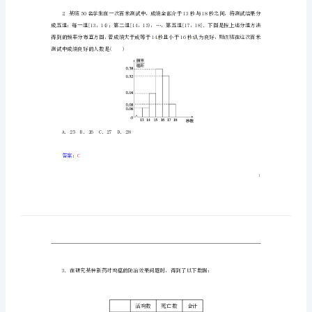
答案
梳
理
一、选择题
热
点
突
A．0个B．1个C．2个D．3个
破）
解析：
第
故②错误．
三
答案：
C
讲