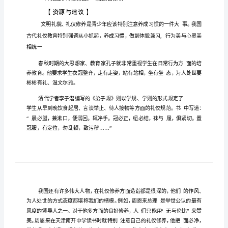
们
有
精
神》
学
历
案
1
养
良
的生
惯
视自
的
态
表
意做
.
成
好
活习
，珍
己
仪
、仪
，愿
一个
2.
《我
精神的
学生
小
。
们