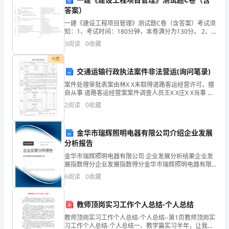
仪
答案）
一建《建设工程项目管理》测试题C卷（含答案）考试须
表，
知：1、考试时间：180分钟，本卷满分为130分。 2、
秋
的大
想家
教育家
就
常重视学生
常行
方
春
时期
思
、
孔子
非
在日
为
面
请首先按要求在试卷的指定位置填写您的姓名、准考证
愿
3
阅读
0
收藏
号等信息。 3、请仔细阅读各种题目的回答要求，
付费
意
养教育
他
学生衣
整齐
有
姿
站有站相
有
态
。
要求
冠
，走
走
，
，坐
坐
交通运输行政执法案件非法营运(询问笔录)
做
案件处理审批表案由林X X未取得道路客运经营许可，擅
自从事 道路客运经营案案件调查人员王X X庄X X当事 人
一
基 本情 况姓名或名称林X X法定代表人/地 址X X X X X X
彬彬有礼
文尔雅
、温
2
阅读
0
收藏
证件号码X X X
个
金华市瑞辉照明电器有限公司介绍企业发展
有
分析报告
精
清
学
李
潜编
的
规
则
学规
学则的
式规定
代
者
子
写
《弟子
》
以
、
形
金华市瑞辉照明电器有限公司 企业发展分析结果企业发
展指数得分企业发展指数得分金华市瑞辉照明电器有限
神
公司综合得分说明：企业发展指数根据企业规模、企业
6
阅读
0
收藏
创新、企业风险、企业活力四个维度对企业发展情况进
学生
饮食
言谈举
待
接物等方
的礼
规范
中
道
的
从早到晚
起居、
止、
人
面
仪
。书
写
行评
教师顶岗实习工作个人总结-个人总结
小
教师顶岗实习工作个人总结-个人总结--第1页教师顶岗实
必
兼
便
辄净手
必
纽必结
袜
俱
“晨
盥，
漱口，
溺回。
。冠
正，
，
与履，
学
习工作个人总结-个人总结一、教学篇实习半年，让我收