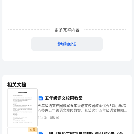
好
3
完
学
任务
检测
.
成
习
四。（
的
生
更多完整内容
4
完
学
任务
检测
.
成
习
四。（
活
继续阅读
习
惯，
珍
视
文
礼貌
礼
修养
青
年应该
注意养
惯的
大事
明
、
仪
是
少
特别
成习
一件
相关文档
自
己
五年级语文校园教案
古
礼
教育
抓
养
惯
做
貌兼
行
美
代
仪
特别强调从小
起，
成习
，
到体
习,
为
与心灵
五年级语文校园教案五年级语文校园教案优秀5篇小编精
的
心整理五年级语文校园教案，希望这份五年级语文校园
教案优秀5篇能够帮助大家，给予大家在写作上的思路。
仪
1
阅读
0
收藏
更多五年级语文校园教案资料，在搜索框搜索五年级
相统
一
态、
付费
一建《建设工程项目管理》测试题C卷（含