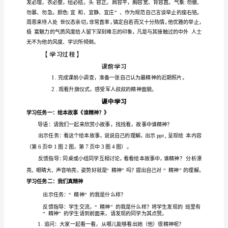
有
2
精
神》
3
学
历
感
。
案
【学
习
目
1
完
学
任务
检测
.
成
习
一。（
标】.
养
成
2
完
学
任务
学
任务
检测
.
成
习
二，
习
三。（
良