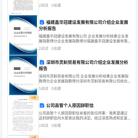
获最大的就是在课堂教学中所学到的技能和方法。实习
2
阅读
0
收藏
生。.
之初，只有满腔热情的我，不懂得如何把握课堂的各个
有定位
顿
致
冠服，
，勿乱
，
能
福建鑫华冠建设发展有限公司介绍企业发展
分析报告
在
福建鑫华冠建设发展有限公司 企业发展分析结果企业发
公
展指数得分企业发展指数得分福建鑫华冠建设发展有限
公司综合得分说明：企业发展指数根据企业规模、企业
2
阅读
0
收藏
众
创新、企业风险、企业活力四个维度对企业发展情况进
行评
场
深圳市灵斛贸易有限公司介绍企业发展分析
报告
合
深圳市灵斛贸易有限公司 企业发展分析结果企业发展指
数得分企业发展指数得分深圳市灵斛贸易有限公司综合
及
得分说明：企业发展指数根据企业规模、企业创新、企
5
阅读
0
收藏
业风险、企业活力四个维度对企业发展情况进行评价。
生
该企
付费
活
公司高管个人原因辞职信
公司高管个人原因辞职信亲爱的各位同事：我希望通过
中
这封辞职信向大家表达我的决定。经过深思熟虑和反复
考虑，我决定辞去我在公司的高管职位。首先，我要感
保
2
阅读
0
收藏
谢公司给予我这个机会，让我能够担任高管职位。我在
公司的这
付费