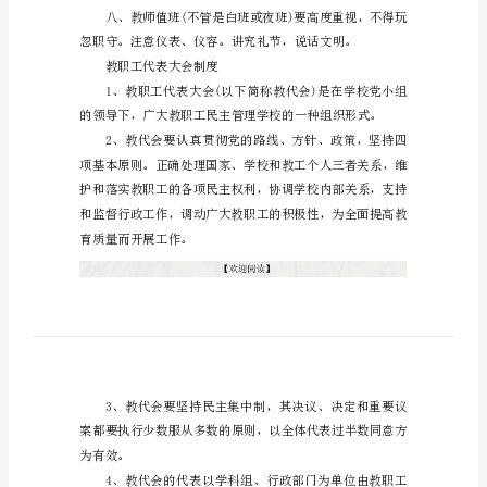
村
小
学
教
活动。
师
管
理
制
认真履行销假手续。
度
农