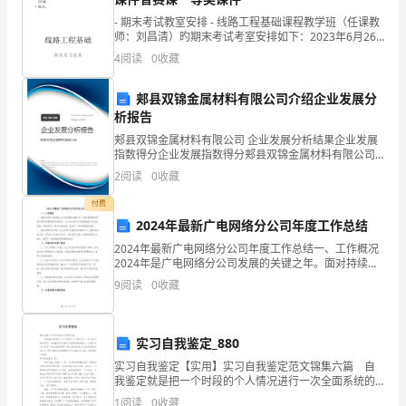
爱
- 期末考试教室安排 - 线路工程基础课程教学班（任课教
岗
师：刘昌清）旳期末考试考室安排如下：2023年6月26
日 下午 地点：1318，1320考前答疑安排如下：时间
4
阅读
0
收藏
敬
（暂定）
所在部门(组)的教工补选代表。
业，
郏县双锦金属材料有限公司介绍企业发展分
析报告
有
郏县双锦金属材料有限公司 企业发展分析结果企业发展
高
指数得分企业发展指数得分郏县双锦金属材料有限公司
综合得分说明：企业发展指数根据企业规模、企业创
2
阅读
0
收藏
新、企业风险、企业活力四个维度对企业发展情况进行
度
评价。
付费
的
2024年最新广电网络分公司年度工作总结
2024年最新广电网络分公司年度工作总结一、工作概况
责
2024年是广电网络分公司发展的关键之年。面对持续增
长的用户需求和激烈的市场竞争，分公司全体员工紧紧
任
9
阅读
0
收藏
围绕公司发展战略，团结协作，努力开拓创新，取得了
心
实习自我鉴定_880
中教师应占多数。
和
实习自我鉴定【实用】实习自我鉴定范文锦集六篇 自
事
我鉴定就是把一个时段的个人情况进行一次全面系统的
总结，自我鉴定可以提升对发现问题的能力，让我们来
1
阅读
0
收藏