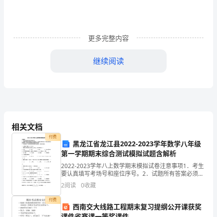
师
管
更多完整内容
理
继续阅读
制
度
一、
为有效。
相关文档
要
付费
黑龙江省龙江县2022-2023学年数学八年级
求
第一学期期末综合测试模拟试题含解析
教
2022-2023学年八上数学期末模拟试卷注意事项1．考生
要认真填写考场号和座位序号。2．试题所有答案必须填
师
涂或书写在答题卡上，在试卷上作答无效。第一部分必
2
阅读
0
收藏
须用2B 铅笔作答；第二部分必须用黑色字迹的
要
付费
西南交大线路工程期末复习提纲公开课获奖
课件省赛课一等奖课件