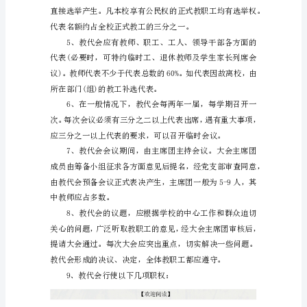
村
教职工代表大会制度
教
师
管
理
制
度
_
农
育质量而开展工作。
村
小
学
教