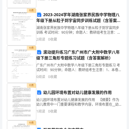
采的作文呢？下面是小编帮大家整理的一封信的作文4篇
保
付费
2023-2024学年湖南张家界民族中学物理八
险
年级下册从粒子到宇宙同步训练试题（含答案解
的
析）
湖南张家界民族中学物理八年级下册从粒子到宇宙同步
训练 考试时间：90分钟；命题人：教研组考生注意：
缴
1、本卷分第I卷（选择题）和第Ⅱ卷（非选择题）两部
2
阅读
0
收藏
分，满分100分，考试时间90分钟2、答卷前，考生务
费
付费
滚动提升练习广东广州市广大附中数学八年
形
级下册三角形专题练习试题（含答案解析）
广东广州市广大附中数学八年级下册三角形专题练习 考
式
试时间：90分钟；命题人：教研组考生注意：1、本卷分
第I卷（选择题）和第Ⅱ卷（非选择题）两部分，满分100
是
0
阅读
0
收藏
分，考试时间90分钟2、答卷前，考生务必用0
按
付费
幼儿园环境布置对幼儿健康发展的作用
年
幼儿园环境布置对幼儿健康发展的作用 【摘要】作为
幼儿教育中一门重要课程和教学内容，环境布置在__幼儿
缴
智力、促进幼儿成长、塑造幼儿个性方面，越来越受到
1
阅读
0
收藏
有识之士的重视。作为一名幼儿教师，应当把幼儿园环
纳，
境
付费
可