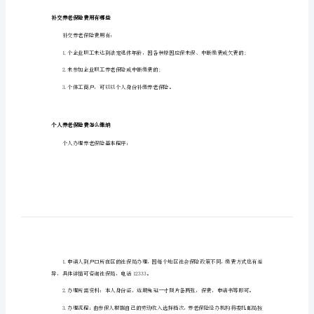
多
城乡居民养老保险交1000划算。
少
居民可以根据自身经济情况灵活选择。
划
算
2024
城
乡
居
民
养
老
补交养老保险费用有哪些