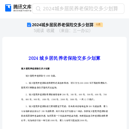
2024
2024城乡居民养老保险交多少划算
城
2024城乡居民养老保险交多少划算
付费
乡
5
阅读
收藏
（
来自
：
三一办公
）
居
民
养
老
保
险
交
城乡居民养老保险交多少划算