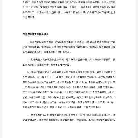
保
补交养老保险费用有：
险
交
多
2.未参加企业职工养老保险或中断缴费的;
少
3.个体工商户
划
算
城
个人养老保险费怎么缴纳
乡
个人办理养老保险基本程序：
居
民
养
老