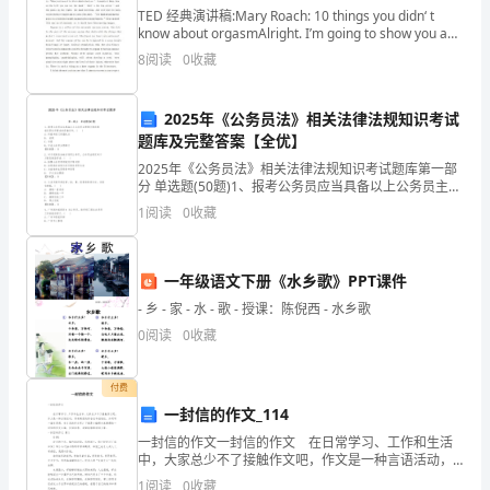
保
TED 经典演讲稿:Mary Roach: 10 things you didn‘ t
know about orgasmAlright. I’m going to show you a
couple
险
8
阅读
0
收藏
养老保险缴费年限是多少
交
2025年《公务员法》相关法律法规知识考试
1000
题库及完整答案【全优】
划
2025年《公务员法》相关法律法规知识考试题库第一部
是交纳到退休为好，办理退休按月领取退休金。
分 单选题(50题)1、报考公务员应当具备以上公务员主管
算。
部门规定的拟任职位所要求的资格条件。( )A: 所报考部
1
阅读
0
收藏
门所属机关B: 省级
1、
重新就业时办理续保手续，缴费年限连续计算。
城
一年级语文下册《水乡歌》PPT课件
- 乡 - 家 - 水 - 歌 - 授课：陈倪西 - 水乡歌
乡
0
阅读
0
收藏
居
付费
民
一封信的作文_114
养
一封信的作文一封信的作文 在日常学习、工作和生活
中，大家总少不了接触作文吧，作文是一种言语活动，
老
具有高度的综合性和创造性。如何写一篇有思想、有文
1
阅读
0
收藏