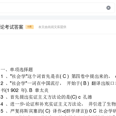
论考试答案
本文由尚阅文库提供
付费
题
、社会学这个词首先是在第四卷中提出来的，实证哲学教程》
1""(C)c.<<
、社会学一词在中国流行，开
2""(B)
书年章太炎
、首先提出实证主义方法论的是孔德
3(C)c
、进一步论证和补充实证主义万法论，井引进了生物进化的观点的是斯宾塞
4-(C)C
、严复将斯宾塞的译作群学肆言社会学研究
5(C)<())0C
、世纪末世纪初，社会学中心由
61920(D).D
、社会学的形成时期为世纪末世纪初
7(B)B.1920
、中国社会学者独立进行的
81923(B)