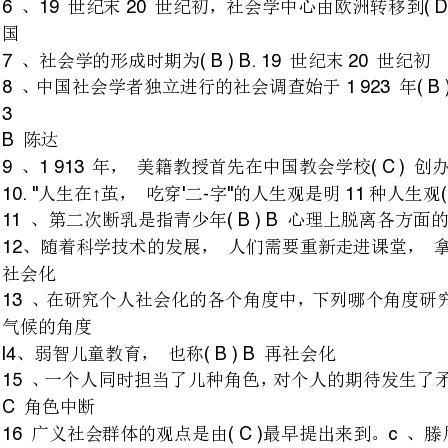
、年，美籍教授首先在中国教会学校创办了社会学系。上海浸洗学院
91913(C)C
人生在茧，吃穿二字的人生观是明种人生观享乐主义
10."↑'-"11(A)A
、第二次断乳是指青少年心理上脱离各方面的监护
11(B)B
、随着科学技术的发展，人
12(D)D
、在研究个人社会化的各个角度中，下列哪个角度研究历史最悠久，影响最深远
、弱智儿童教育，也称再社会化
l4(B)B
、一个人同时担当了儿种角色，对个人的期待发生了矛盾，难以协调，这种现象称为
广义社会群体的观点是由最早提出来到。、滕尼斯
16(C)c
、构成群体的最低限度的人数是、两人以上
17(B)B
、是人类历史上第一种家庭形态。、血缘家庭
18(B)B
指成员在心理上自觉认同井归属其中的群体、内群体
19(C)C
、家庭的本质关系是、婚姻关系
20(A)A
社会分层最初的历史动因是、社会分工。
2l:(B).B
提出二二位一体的分层理论的学者是、韦伯。
22:(B)0B
社会流动的概念最早的提出者是美国社会学家、索罗金。
23:(A)A
社会引起社会流动的根本原因是、社会生产力的发展。
24:(C).C
现代社会的不平等主要是指、事实不平等。
25:(D)D