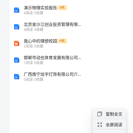
陈达
B
案
演示物理实验报告
付费
4
阅读
0
收藏
一、
北京金沙江创业投资管理有限公司介绍企业发展分析报告
4
阅读
0
收藏
单
社会化
我心中的理想校园
项
付费
2
阅读
0
收藏
气候的角度
选
邯郸市动也体育发展有限公司介绍企业发展分析报告
择
1
阅读
0
收藏
角色中断
C
题
广西南宁炫宇灯饰有限公司介绍企业发展分析报告
0
阅读
0
收藏
1
、"社
会
学"这
复制全文
个
全屏阅读