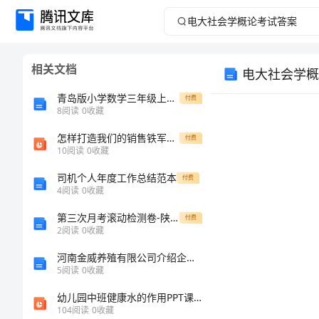
电
大
相关文档
电大社会学概
社
青岛版小学数学三年级上册第三单元测试题
付费
会
8
阅读
0
收藏
怎样打造我们的销售铁军PPT课件
学
付费
一、单项选择
10
阅读
0
收藏
概
司机个人年度工作总结范本
付费
4
阅读
0
收藏
(1902).B
论
第三次月考滚动检测卷-陕西延安市实验中学数学七年级上册第四单元几何图形初步专项训练B卷（附答案详解）
付费
2
阅读
0
收藏
考
河南金威养殖有限公司介绍企业发展分析报告
国
试
5
阅读
0
收藏
幼儿园中班健康水的作用PPT课件
答
104
阅读
0
收藏
3