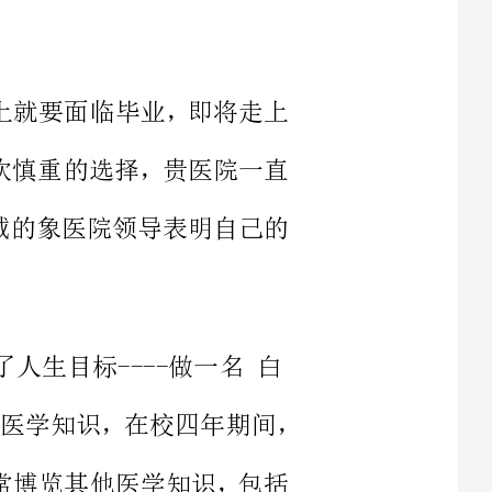
做了一次慎重的选择，贵医院一直
封，真诚的象医院领导表明自己的
---做一名白
衣天使，所以一旦如愿，我便开始全力学习医学知识，在校四年期间，
，还经常博览其他医学知识，包括
学，内外科手术....一系列专业
自己能更快的进入社会角色，我还
为我踏上工作岗