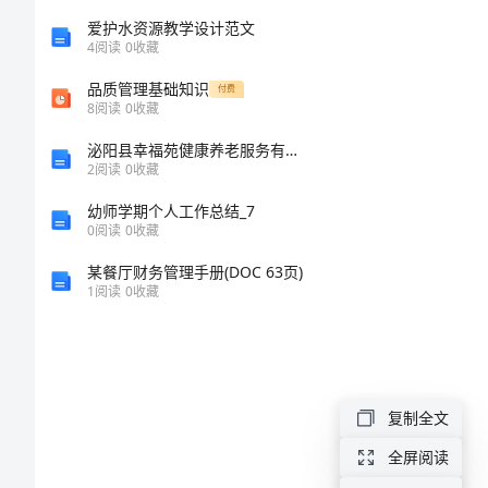
护
爱护水资源教学设计范文
4
阅读
0
收藏
士
品质管理基础知识
付费
面
8
阅读
0
收藏
决心!
试
泌阳县幸福苑健康养老服务有限责任公司介绍企业发展分析报告
2
阅读
0
收藏
特
幼师学期个人工作总结_7
别
0
阅读
0
收藏
自
某餐厅财务管理手册(DOC 63页)
我
1
阅读
0
收藏
介
绍
护
复制全文
士
全屏阅读