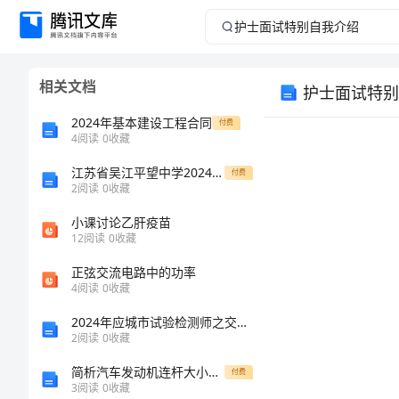
护
士
相关文档
护士面试特别
面
2024年基本建设工程合同
付费
试
4
阅读
0
收藏
江苏省吴江平望中学2024年高一物理上学期期末考试试题含解析
特
付费
2
阅读
0
收藏
别
小课讨论乙肝疫苗
12
阅读
0
收藏
自
正弦交流电路中的功率
4
阅读
0
收藏
我
2024年应城市试验检测师之交通工程考试题库及答案参考
您好!
介
2
阅读
0
收藏
简析汽车发动机连杆大小头孔中心线平行度自动检测装置设计论文&#46;doc
付费
绍
3
阅读
0
收藏