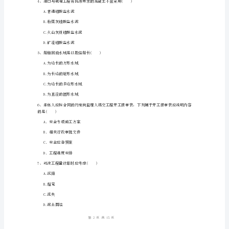
拟
C.初步设计
D.初步设计调整值
真
题
径到达工地()前抵达防台锚地。
II
A.5h
B.8h
卷
C.12h
（附
D.24h
解
心到绞刀前端水平投影长度的()为宜。
析）
1
15
第页共页
2024
年