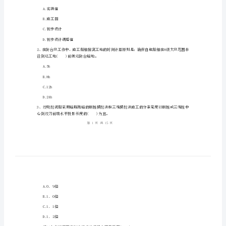
航
1.考试时间：180分钟，满分为160分。
道
工
程
管
姓名:_________
理
考号:_________
与
实
务》
A.实测值
模
B.施工图