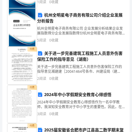
析）
1
阅读
0
收藏
创新、企业风险、企业活力四个维度对企业发展情况进
考
A.沉降
行评
杭州全明星电子商务有限公司介绍企业发展
试
B.超宽
分析报告
杭州全明星电子商务有限公司 企业发展分析结果企业发
须
C.流失
展指数得分企业发展指数得分杭州全明星电子商务有限
公司综合得分说明：企业发展指数根据企业规模、企业
知：
5
阅读
0
收藏
D.泥土固结
创新、企业风险、企业活力四个维度对企业发展情况进
行评
1.
付费
关于进一步完善建筑工程施工人员意外伤害
2
15
第页共页
保险工作的指导意见（湖南）
考
关于进一步完善建筑工程施工人员意外伤害保险工作的
试
指导意见湘建建［20041464号各市、州建设局（建
委）、建工局，长沙、永州市房产局，各保险公司在湘
2
阅读
0
收藏
时
一级分公司：为全面贯彻执行《中华人民共和国建筑
法》
付费
间：
2024年中小学假期安全教育心得感悟
180
2024年中小学假期安全教育心得感悟作为一名中学教
师，我深知安全教育对于中小学生的重要性。因此，在
分
今年的假期安全教育活动中，我认真组织了一系列的安
3
阅读
0
收藏
全教育活动，并借此机会与学生们进行了深入的交流和
钟，
互动。
付费
2025届安徽省合肥市庐江县高二数学期末复