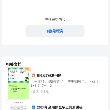
一
级
更多完整内容
建
造
继续阅读
A.0．9倍
师
《港
B.1．0倍
口
C.1．1倍
相关文档
与
D.1．2倍
付费
航
用6和7解决问题
道
- - 一共7个，减去左边4个， 等于右边3个。 - 4+3=7 -
A.普通硅酸盐水泥
3+4=7 - 7－4=3
工
4
阅读
0
收藏
B.粉煤灰硅酸盐水泥
程
C.火山灰质硅酸盐水泥
2024年通用的竞争上岗演讲稿
管