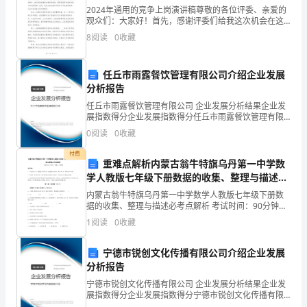
D.矿渣硅酸盐水泥
2024年通用的竞争上岗演讲稿尊敬的各位评委、亲爱的
理
观众们：大家好！首先，感谢评委们给我这次机会在这
5、船舶回旋水域是以数倍船长()
个舞台上发声。我是XX，一个热爱生活、热爱工作的年
8
阅读
0
收藏
与
轻人。在这里，我将向大家分享一些我对____年通用
A.为边长的方形水域
实
任丘市雨露餐饮管理有限公司介绍企业发展
B.为长边的矩形水域
分析报告
务》
任丘市雨露餐饮管理有限公司 企业发展分析结果企业发
C.为边长的多边形水域
模
展指数得分企业发展指数得分任丘市雨露餐饮管理有限
公司综合得分说明：企业发展指数根据企业规模、企业
D.为直径的圆形水域
0
阅读
0
收藏
拟
创新、企业风险、企业活力四个维度对企业发展情况进
行评
付费
真
重难点解析内蒙古翁牛特旗乌丹第一中学数
的是()
学人教版七年级下册数据的收集、整理与描述必
题
考点解析练习题
内蒙古翁牛特旗乌丹第一中学数学人教版七年级下册数
A．安全专项施工方案
据的收集、整理与描述必考点解析 考试时间：90分钟；
II
命题人：教研组考生注意：1、本卷分第I卷（选择题）
1
阅读
0
收藏
B．相关行政审批文件
和第Ⅱ卷（非选择题）两部分，满分100分，考试时间
卷
C．安全应急预案
宁德市锐创文化传播有限公司介绍企业发展
（附
分析报告
D．工程进度安排
解
宁德市锐创文化传播有限公司 企业发展分析结果企业发
展指数得分企业发展指数得分宁德市锐创文化传播有限
7、疏浚工程量计算时应考虑()
公司综合得分说明：企业发展指数根据企业规模、企业