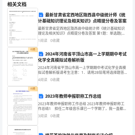
结
相关文档
构
最新甘肃省定西地区陇西县中级统计师《统
UTP3UTP5
测试电缆种类：类、类、
计基础知识理论及相关知识》点睛提分卷及答案
化
最新甘肃省定西地区陇西县中级统计师《统计基础知识
布
理论及相关知识》点睛提分卷及答案 第1题：单选题(本
题1分)某商场某种商品的销售价格报告期比基期下降了
1
阅读
0
收藏
线
5%，销售量增加5%，在这种条件下，该种商品的销售
付费
系
2024年河南省平顶山市高一上学期期中考试
化学全真模拟试卷解析版
统
2024年河南省平顶山市高一上学期期中考试化学全真模
拟试卷解析版请考生注意：1．请用2B铅笔将选择题答案
概
涂填在答题纸相应位置上，请用0．5毫米及以上黑色字
4
阅读
0
收藏
迹的钢笔或签字笔将主观题的答案写在答题纸相应的
第三章模块
ST
ST
述
付费
2HYPERLINK
2023年教师申报职称工作总结
2023年教师申报职称工作总结 2023年教师申报职称工
\l
作总结1 担任二年级音乐课已一个学期了，我一直都以
新课标的要求为教学理念，从美的角度出发，让学生学
"book
3
阅读
0
收藏
会发现美、追求美、并创造美。 小学二年级的
目
录
电缆到各种终端设备到连接。