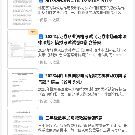
桃花茶的功效与作用及制作方法介绍
2
桃花茶的功效与作用及制作方法介绍桃花茶的功效与作
第
用及制作方法介绍 一、桃花茶的功效与作用是什么
我国古人很早就认识到桃花的美容价值。现存最早的药
一
ST
1
阅读
0
收藏
学专著《神农本草经》里谈到，桃花具有"
章
结
付费
2024年证券从业资格考试《证券市场基本法
构
律法规》模拟考试试卷D卷 含答案
化
2024年证券从业资格考试《证券市场基本法律法规》模
布
拟考试试卷D卷 含答案考试须知：1、考试时间：120分
钟，本卷满分为100分。 2、请首先按要求在试卷的指定
线
1
阅读
0
收藏
位置填写您的姓名、准考证号等信息。 3、
系
2023年陇川县国家电网招聘之机械动力类考
统
结构化布线系统给用户带来以下好处：
试题库精品（名师系列）
概
2023年陇川县国家电网招聘之机械动力类考试题库精品
述
（名师系列） 第一部分 单选题(50题) 1、斜齿轮有规定
13
以( )为标准值。A.法面模数B.端面模数C.法面模数或端面
1
阅读
0
收藏
模数D.以上均不是【
第
节
三年级数学加与减教案精选5篇
综
三年级数学加与减教案精选5篇 制定教案是为了让我们的
合
教学效果达到最佳，每一位老师都需要在上课前写好自
布