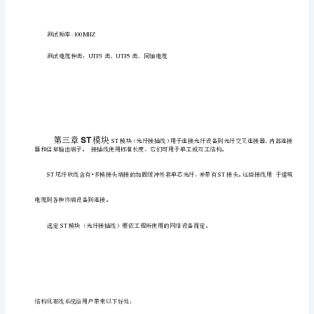
校
园
111
第节结构化布线包括的方面
网
设
216
第节结构化布线系统方案设计
计
方
案
书
目
录
TOC