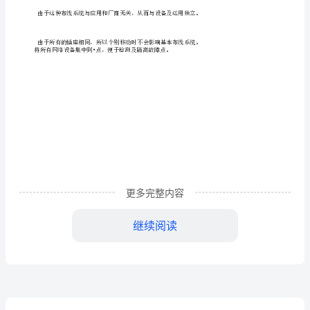
\o
"1-
5"
\h
\z
HYPERLINK
\l
"bookmark18"
\o
更多完整内容
"Current
继续阅读
Document"第
一
章
100MHZ
测试频率: