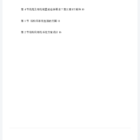
系
2
第一章结构化布线系统概述
统
13
第节综合布线目标
方
案、
南
第节安装与设计环境
15
京
某
26
第节总体设计达到的技术要求
学
36
第节辅助材料要求
院