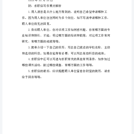
教
师
的考核与肯定。
求
职
信
模
板
生的一致好评。
下
面
是
一
篇