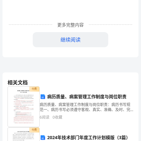
汉
语
更多完整内容
言
文
继续阅读
学
专
此致
业
敬礼!
教
相关文档
求职人：
付费
师
XXXX年XX月XX日
病历质量、病案管理工作制度与岗位职责
信
病历质量、病案管理工作制度与岗位职责：病历书写规
附：求职信写作要点解析
范一、病历书写必须遵守客观、真实、准确、及时、完
模
整和规范的原则。内容应符合卫生部《病历书写基本规
6
阅读
0
收藏
范》、《中医病历书写基本规范》、浙江省卫生厅《安
板，
徽省病历
付费
一
2024年技术部门年度工作计划模版（3篇）
聘人单位将无法回复。