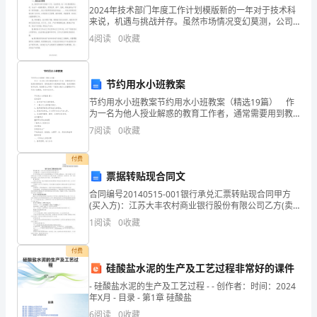
2024年技术部门年度工作计划模版新的一年对于技术科
起
来说，机遇与挑战并存。虽然市场情况变幻莫测，公司
整体内部体制还有待完善的情况下，我们依旧决心以崭
来
4
阅读
0
收藏
新的精神风貌与公司领导、各部门和全体员工一起，团
结奋
看
研究，有哪方面的成就等等。
节约用水小班教案
看
节约用水小班教案节约用水小班教案（精选19篇） 作
吧。
为一名为他人授业解惑的教育工作者，通常需要用到教
案来辅助教学，借助教案可以提高教学质量，收到预期
7
阅读
0
收藏
尊
的教学效果。教案要怎么写呢？下面是小编为大家整理
的
敬
付费
票据转贴现合同文
的
合同编号20140515-001银行承兑汇票转贴现合同甲方
(买入方)：江苏大丰农村商业银行股份有限公司乙方(卖
领
出方)：江苏扬州农村商业银行股份有限公司甲乙双方根
1
阅读
0
收藏
据《中华人民共和国票据法》（以下简称《票
给予回音等等。
导：
付费
硅酸盐水泥的生产及工艺过程非常好的课件
您
- 硅酸盐水泥的生产及工艺过程 - - 创作者：时间：2024
年X月 - 目录 - 第1章 硅酸盐
好!
6
阅读
0
收藏