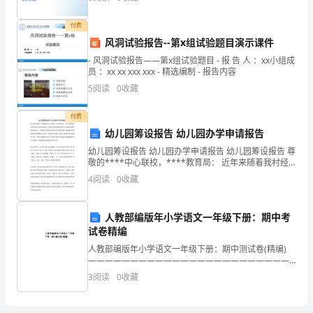
付费
我
风洞试验报告--第x组试验题目演示课件
- 风洞试验报告——第x组试验题目 - 报 告 人 ：xx小组成
是
员 ：xx xx xxx xxx - 精选编制 - 报告内容
一
5
阅读
0
收藏
名
付费
幼儿园筹设报告 幼儿园办学申请报告
XX
幼儿园筹设报告 幼儿园办学申请报告 幼儿园筹设报告 尊
师
敬的****中心联校，****教育局： 近年来随着我村经
济和社会的快速发展，农村幼儿接受系统全面的学前教
4
阅读
0
收藏
范
育的需求越来越迫切。另外随着本村现代烟草农
学
人教部编版年小学语文一年级下册：期中考
试卷精编
院
人教部编版年小学语文一年级下册：期中测试卷(精编)
文
——————————————————————————
作者：
3
阅读
0
收藏
学
——————————————————————————
日期：
院