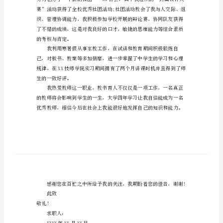
您好!
职
信
模
在此谨向各位领导毛遂自荐。
板
汉
语
言
文
学
专
业