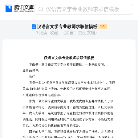
汉
汉语言文学专业教师求职信模板
语
汉语言文学专业教师求职信模板
付费
言
3
阅读
收藏
（
来自
：
贤阅文档
）
文
学
专
业
教
师
尊敬的领导：
求