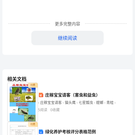
不
愉
快
更多完整内容
的
继续阅读
事
情，
如
果
相关文档
是
付费
庄稼宝宝请客（害虫和益虫）
在
要行动保护相关证据。
- 庄稼宝宝请客 - 猫头鹰 - 七星瓢虫 - 螳螂 - 青蛙 -
物
5
阅读
0
收藏
业
付费
管
偿甲方因此产生的全部直接损失。
绿化养护考核评分表格范例