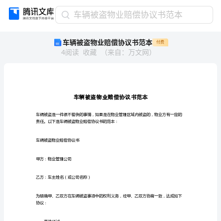
车
车辆被盗物业赔偿协议书范本
辆
车辆被盗物业赔偿协议书范本
付费
被
4
阅读
收藏
（
来自
：
万文网
）
盗
物
业
赔
偿
协
议