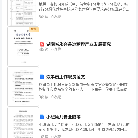
理
地段：查核内容成活率、保留率1分生长势2分修剪、抹
芽3分绿化养护查核评分表养护管理要求评分标准评分树
区
木成活率、保留率＞ 95％每多或少 1％，则奖或罚1 分
三、赔偿方式
8
阅读
0
收藏
色块、地被无块状缺株2累计每 2m 扣
域
付费
内
湖南省永兴县冰糖橙产业发展研究
被
4
阅读
0
收藏
盗
的，
息、违约金等损失。
炊事员工作职责范文
物
炊事员工作职责范文炊事员是负责食堂或餐饮企业的食
业
物制作和食品安全的专业人士。下面是一份关于炊事员
工作职责的范文，详细介绍了炊事员在日常工作中需要
四、协议效力
0
阅读
0
收藏
方
承担的职责。一、食材采购和贮存1. 根据食堂菜单准备
所需
有
小班幼儿安全随笔
一
小班幼儿安全随笔 小班幼儿安全随笔1 在幼儿剪纸的
前期准备中，我发现小班的幼儿对于剪直线都较为困
定
难，特别是一些低龄化的幼儿更是如此。一开始我对如
1
阅读
0
收藏