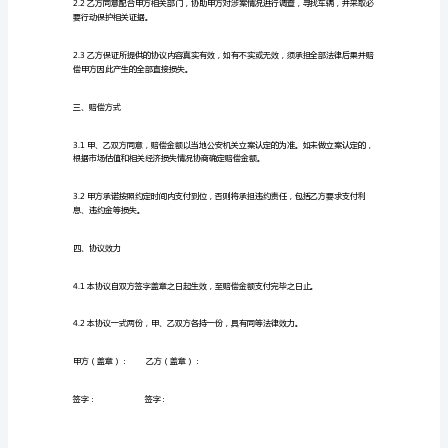
协
议
书
1.2乙方已向公安机关报案，并
范
本
况，并提供给乙方及公安机关作为证据；
车
辆
被
表能力。
盗
是
二、赔偿义务
一
件
很