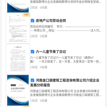
发展指数得分企业发展指数得分深圳市金长明珠宝贸易
交
有限公司综合得分说明：企业发展指数根据企业规模、
2
阅读
0
收藏
企业创新、企业风险、企业活力四个维度对企业发展情
况进
我
付费
房地产公司劳动合同
的
劳动合同合同编号： 甲方：——-------------------------------
----有限公司 __地址：-----------------------------------法人代
年
表
2
阅读
0
收藏
度
个
六一儿童节来了日记
人
六一儿童节来了日记六一儿童节来了日记（通用67
篇） 一天又结束了，这一天里，大家身边一定有一些
工
有趣的见闻吧，让我们一起认真地写一篇日记吧。可是
1
阅读
0
收藏
怎样写日记才能出彩呢？下面是小编帮大家整理的六一
作
儿童节
河南金口袋建筑工程咨询有限公司介绍企业
总
发展分析报告
结。
河南金口袋建筑工程咨询有限公司 企业发展分析结果企
业发展指数得分企业发展指数得分河南金口袋建筑工程
在
咨询有限公司综合得分说明：企业发展指数根据企业规
1
阅读
0
收藏
模、企业创新、企业风险、企业活力四个维度对企业发
展情