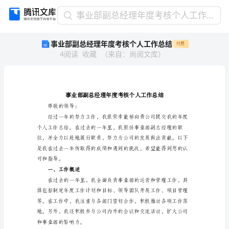
事
事业部副总经理年度考核个人工作总结
业
事业部副总经理年度考核个人工作总结
付费
部
4
阅读
收藏
（
来自
：
尚阅文库
）
副
总
经
理
年
度
尊敬的领导：
考