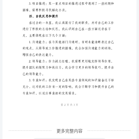
副
总
工作的顺利进行。
经
理
预期的效果。
年
度
的凝聚力。
考
核
题和难题。
个
人
工
作
更多完整内容
总