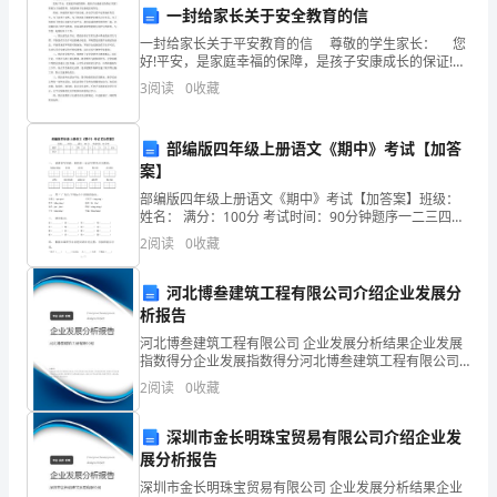
一封给家长关于安全教育的信
工
一封给家长关于平安教育的信 尊敬的学生家长： 您
作，
好!平安，是家庭幸福的保障，是孩子安康成长的保证!我
们将致力于加强管理，为您的孩子安康成长而努力。
3
阅读
0
收藏
我
然而，外面的环境并不容乐观，涉及学生的平
足，主要体现在以下几个方面：
很
部编版四年级上册语文《期中》考试【加答
案】
荣
部编版四年级上册语文《期中》考试【加答案】班级：
幸
姓名： 满分：100分 考试时间：90分钟题序一二三四五
六七八九总分得分一、 读拼音写词语，相信你一定会写
2
阅读
0
收藏
能
得又对又漂亮。huāng m
增强自己的表达能力。
够
河北博叁建筑工程有限公司介绍企业发展分
析报告
向
河北博叁建筑工程有限公司 企业发展分析结果企业发展
指数得分企业发展指数得分河北博叁建筑工程有限公司
贵
综合得分说明：企业发展指数根据企业规模、企业创
己的领导能力。
2
阅读
0
收藏
新、企业风险、企业活力四个维度对企业发展情况进行
公
评价。
深圳市金长明珠宝贸易有限公司介绍企业发
司
展分析报告
提
深圳市金长明珠宝贸易有限公司 企业发展分析结果企业