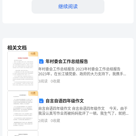
结
继续阅读
尊
敬
的
业部的影响力。
领
相关文档
三、遇到的挑战和困难
付费
导：
年村委会工作总结报告
经
年村委会工作总结报告 2023年村委会工作总结报告
2023年，在长江镇党委、政府的大力支持下，我携手村
过
委的领导班子，亲密联系柘塘村的实际状况，充分发挥
3
阅读
0
收藏
个人优势，致力于加强村级班子建立，
一
付费
年
自言自语四年级作文
自言自语四年级作文 自言自语四年级作文 今天，由于
的
我没认真写作业而被妈妈批评了一顿。我生气了，就把
自己关在房间里怄气。我在房间里郁闷的慌，想出来跟
努
2
阅读
0
收藏
大家聊聊，可又不好意思，就只好拿自己刚买的布娃娃
困难，需要积极寻找解决办法。
玩
力
四、自我反思和提升