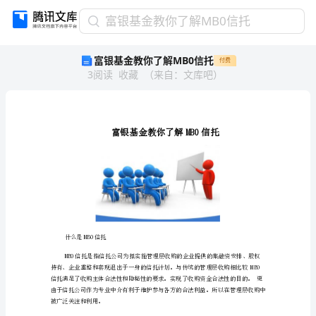
富
富银基金教你了解MB0信托
银
富银基金教你了解MB0信托
付费
基
3
阅读
收藏
（
来自
：
文库吧
）
金
教
你
了
解
MB0
信