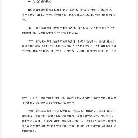
托
富
银
基
金
什么是MB0信托
教
你
了
解
MB0
被广泛关注和利用。
信
MBO信托的融资模式
托