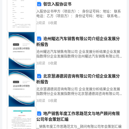
业
餐饮入股协议书
入股协议书甲方（项目方）： 身份证号码：地址： 联系
提
电话：乙方（项目方）： 身份证号码：地址： 联系电
话：丙方（投资方）： 身份证号码：地址：
2
阅读
0
收藏
供
国内现有MBO信托融资模式
的
沧州耀达汽车销售有限公司介绍企业发展分
集
析报告
沧州耀达汽车销售有限公司 企业发展分析结果企业发展
融
指数得分企业发展指数得分沧州耀达汽车销售有限公司
综合得分说明：企业发展指数根据企业规模、企业创
3
阅读
0
收藏
资
新、企业风险、企业活力四个维度对企业发展情况进行
(一)单纯提供收购主体的模式
评价。
安
北京慧通德润咨询有限公司介绍企业发展分
析报告
排、
北京慧通德润咨询有限公司 企业发展分析结果企业发展
指数得分企业发展指数得分北京慧通德润咨询有限公司
股
综合得分说明：企业发展指数根据企业规模、企业创
3
阅读
0
收藏
新、企业风险、企业活力四个维度对企业发展情况进行
权
评价。
地产销售年度工作思路范文与地产顾问有限
持
资。
公司年会策划汇编
有、
__销售年度工作思路范文与__顾问有限公司年会策划汇编