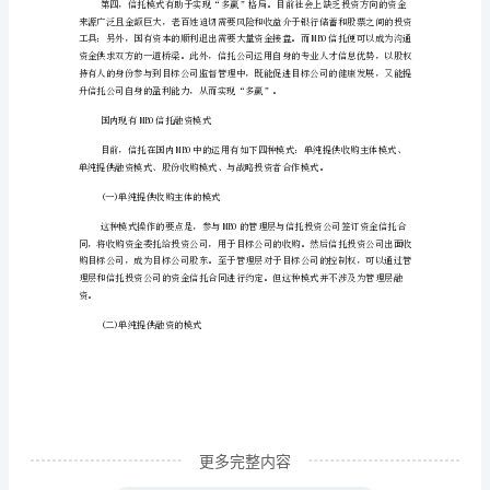
什
么
是
势。
MB0
信
托
MB0
信
托
是
指
信
托
更多完整内容