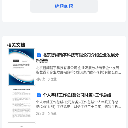
公
继续阅读
司
为
拟
实
相关文档
施
北京智翔翰宇科技有限公司介绍企业发展分
析报告
管
北京智翔翰宇科技有限公司 企业发展分析结果企业发展
理
指数得分企业发展指数得分北京智翔翰宇科技有限公司
综合得分说明：企业发展指数根据企业规模、企业创
4
阅读
0
收藏
层
新、企业风险、企业活力四个维度对企业发展情况进行
评价。
的贷款本息。
收
个人年终工作总结(公司财务)-工作总结
购
个人年终工作总结(公司财务)-工作总结个人年终工作总
结(公司财务)-工作总结 财务工作二十余年，也写了近
的
二十份的年终总结，我们每个追求进步的人，免不了会
2
阅读
0
收藏
在年终岁首对自己进行一番盘点。 时光荏苒
企