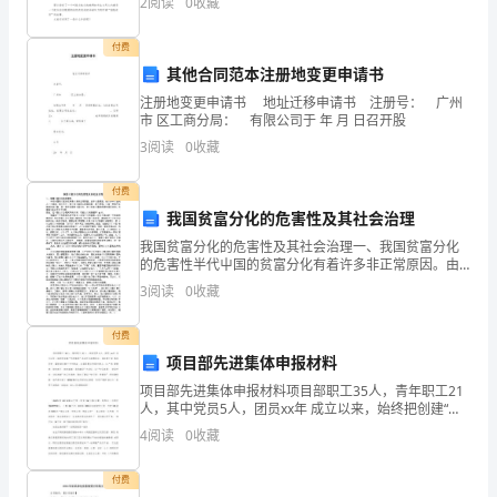
2
阅读
0
收藏
地方都会使用到演讲稿，怎么写演讲稿才
明
付费
媚。
其他合同范本注册地变更申请书
注册地变更申请书 地址迁移申请书 注册号： 广州
在
市 区工商分局： 有限公司于 年 月 日召开股
我
3
阅读
0
收藏
们
付费
我国贫富分化的危害性及其社会治理
农
我国贫富分化的危害性及其社会治理一、我国贫富分化
村，
的危害性半代屮国的贫富分化有着许多非正常原因。由
于这些原因，使许多不该富的 人一举眾富，家财万贯；
3
阅读
0
收藏
春
使许多该富的人家徒四壁，清风两袖。这是-•种很不正
常
天
付费
项目部先进集体申报材料
更
项目部先进集体申报材料项目部职工35人，青年职工21
人，其中党员5人，团员xx年 成立以来，始终把创建“先
是
进集体”活动作为凝聚团队、团结职工的 有效形式，紧密
4
阅读
0
收藏
结合施工工作特点，以倡导职业文明为核心，以
一
付费