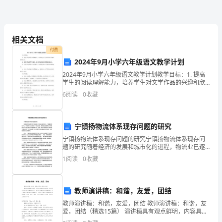
个
很
相关文档
特
付费
别
2024年9月小学六年级语文教学计划
2024年9月小学六年级语文教学计划教学目标：1. 提高
的
学生的阅读理解能力，培养学生对文学作品的兴趣和欣
赏能力。2. 提高学生的写作能力，培养学生正确运用语
6
阅读
0
收藏
季
言的能力。3. 加强学生的语言表达能力，培养
我爱我的家乡，更爱家乡
节，
宁镇扬物流体系现存问题的研究
万
宁镇扬物流体系现存问题的研究宁镇扬物流体系现存问
物
题的研究随着经济的发展和城市化的进程，物流业已逐
渐成为一个重要的支柱产业。宁镇扬作为江苏省的一个
1
阅读
0
收藏
发达地区，其物流业也逐渐壮大并逐渐成为支撑区域经
复
济发展的
苏，
教师演讲稿：和谐，友爱，团结
阳
教师演讲稿：和谐，友爱，团结 教师演讲稿：和谐，友
爱，团结（精选15篇） 演讲稿具有观点鲜明，内容具有
光
鼓动性的特点。在快速变化和不断变革的新时代，很多