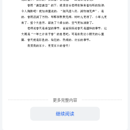
乡
的
春
天
小
的美丽极了。
学
作
文
春
更多完整内容
天
继续阅读
是
一