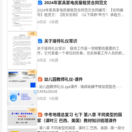
个
2024年家具家电房屋租赁合同范文
彩
2024年家具家电房屋租赁合同范文合同编号：【合同编
号】租赁方：【房东名称】（以下简称“甲方”）承租方：
色、
【承租人名称】（以下简称“乙方”）一、租赁房屋基本情
4
阅读
0
收藏
况甲方同意将其名下位于【房屋地址】的房屋出租
灿
付费
烂、
关于接待礼仪常识
关于接待礼仪常识 接待工作是一项频繁而重要的工
热
作，它代表着一个单位的形象，也反映着工作人员的职
业素养。以下是出guo为大家精心的关于接待礼仪常识，
4
阅读
0
收藏
闹、
欢迎大家阅读，供您参考。更多内容请关注出guo。
欢
付费
幼儿园教师礼仪-课件
乐
- 幼儿园教师礼仪-ppt课件 - 铷缤跆脯肀缭显煜皙芭 - - -
的
CATALOGUE
9
阅读
0
收藏
季
付费
节……
中考地理总复习 七下 第八章 不同类型的国
家（课时三 巴西、美国）教材知识梳理课件
- 第八章 不同类型的国家 - 课时三 巴西、美国 - 第一部分