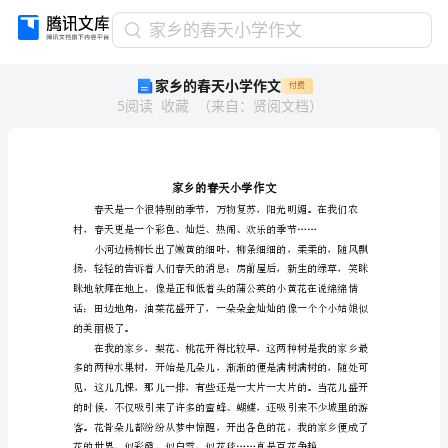
家
家乡的春天小学作文
乡
家乡的春天小学作文
付费
的
5
阅读
收藏
（
来自
：
贤阅文档
）
春
天
小
学
作
文
家