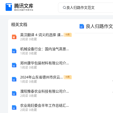
良
人
相关文档
良人归路作文
归
英汉翻译 4 词义的选择 课堂
付费
路
2
阅读
0
收藏
机械设备行业：国内油气高景气持续，锂电设备进入价值投资区间
作
1
阅读
0
收藏
文
郑州康华包装材料有限公司介绍企业发展分析报告
1
阅读
0
收藏
范
2024年山东省德州市庆云二中学八年级物理下学期期末学业质量监测模拟试题含解析
付费
1
阅读
0
收藏
文
濮阳豫泰农业科技有限公司介绍企业发展分析报告
良
2
阅读
0
收藏
人
农业局妇委会半年工作总结汇报_0
2
阅读
0
收藏