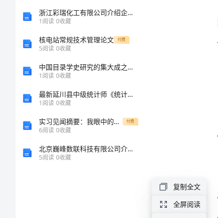
归
浙江彩瑞化工有限公司介绍企业发展分析报告
路，
1
阅读
0
收藏
这
核电站常规技术管理论文
付费
5
阅读
0
收藏
是
中国目录学史研究的集大成之作──评《中国目录学史》
一
1
阅读
0
收藏
个
最新延川县中级统计师《统计基础知识理论及相关知识》预测密卷完整版
古
1
阅读
0
收藏
老
实习见闻摘要：我眼中的企业文化和员工风貌
付费
6
阅读
0
收藏
的
北京巍峰数联科技有限公司介绍企业发展分析报告
成
5
阅读
0
收藏
语，
复制全文
意
全屏阅读
味