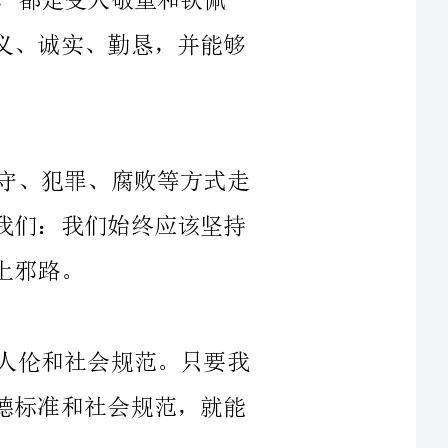
如今，世界上依然有很多人在以玩忽职守、犯罪、腐败等方式走
向自己的灭亡之路，而良人归路不断地提醒我们：我们始终应该坚持
什么是正道呢？正道就是道德、法律、人伦和社会规范。只要我
们始终坚持正道，让自己的行为符合基本道德标准和社会规范，就能
但是，走上良人归路并不是一件容易的事情。因为我们的社会存
在着许多恶势力、贪腐、和不道德的行为，这些都会让我们的道路变
得曲折和艰难。但只要坚持不懈地努力、保持一颗正直的心，我们就