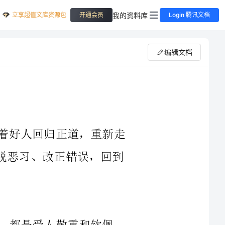
立享超值文库资源包
我的资料库
开通会员
Login 腾讯文档
编辑文档
良人归路，这是一个古老的成语，意味着好人回归正道，重新走
上正确的道路。这个成语用来形容一个人摆脱恶习、改正错误，回到
都是受人敬重和钦佩
的。因为良人归路代表着一个人能够坚持正义、诚实、勤恳，并能够