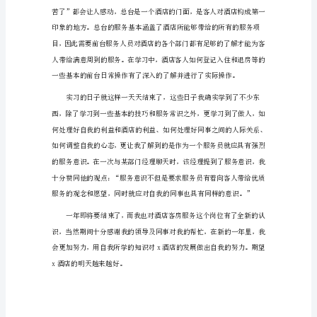
总
结
酒
店
行
政
后
勤
流程有了进一步的了解。
年
终
个
人
总