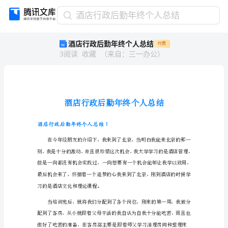
酒
酒店行政后勤年终个人总结
店
酒店行政后勤年终个人总结
付费
行
3
阅读
收藏
（
来自
：
三一办公
）
政
后
勤
年
终
个
人