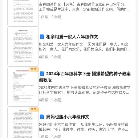
我
青春阅读作文 【必备】青春阅读作文3篇 在日常学习、
来
工作抑或是生活中，大家一定都接触过作文吧，借助作
文可以提高我们的语言组织能力。相信许多人会觉得作
1
阅读
0
收藏
文很难写吧，下面是小编整理的青春阅读
到
了
相亲相爱一家人六年级作文
北
相亲相爱一家人六年级作文 因为我们是一家人，相亲
相的一家人。我们同欢乐，我们共追求，我们怀着同样
京，
的期待，我们珍存同样的爱。 ——题记 读了《弟子
4
阅读
0
收藏
规》后，使我感触最深的就是“但凡人，皆须爱；
当
付费
2024年四年级科学下册 播撒希望的种子教案
明
湘教版
白
2024年四年级科学下册 播撒希望的种子教案 湘教版教学
目标科学探究1．能够认真观察、记录种子的结构以及种
我
子的萌发过程。2．会利用对比实验研究种子萌发的条
4
阅读
0
收藏
件。3. 会正确播种，使自己的种子顺利萌发。情
能
付费
妈妈也胆小六年级作文
来
妈妈也胆小六年级作文 从我出生以后，妈妈就变得谨
北
慎起来：“不让我碰电、碰水、碰火，就连上学，也不忘
嘱咐再嘱咐，叮咛再叮咛”以至于我这么大了，吃水果也
1
阅读
0
收藏