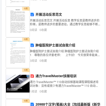
京
需要妈妈代劳削皮，哎！用妈妈的话说，就是：“我怕
的
付费
开展活动反思范文
那
开展活动反思范文 开展活动反思 教学反思是教师进步的
x酒店的明天越来越好。
阶梯，是教师进步的重要途径。通过教学反思能够不断
一
地，逐渐地提高教师自我的教学监控能力，提升教师的
0
阅读
0
收藏
专业素质，综合水平等。 进行教学反思有助于教师逐步
刻，
培
付费
我
肿瘤医院护士面试自我介绍
是
肿瘤医院护士面试自我介绍 肿瘤医院护士面试自我介绍
1 尊敬的各位评委老师： 上午好! 今天很荣幸能来到
十
这里参加面试，同时也非常感谢贵院给予我这次面试的
3
阅读
0
收藏
机会! 我叫___，就读于湖南师大医学院，
分
付费
的
通力TravelMaster扶梯培训
通力 TravelMaster™ 110自动扶梯基础课程课程描述培
激
训对象：没有或很少有通力TravelMaster™ 110 自动扶
梯知识，而又必须很快掌握的员工。培训目标：了解通
动，
1
阅读
0
收藏
力Travel
并
付费
20988个汉字(笔画)大全【包括最新版《新华