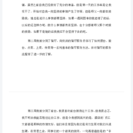
酒店行政后勤年终个人总结1
总
结
酒
店
行
政
习的是酒店文化和理论课程。
后
勤
年
终
个
人