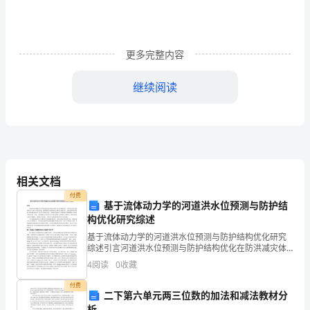
在
紧
更多完整内容
张
继续阅读
的
氛
我要“更上一层楼”。
围
中
相关文档
结
题目后仔细检查考试前认真复习。
付费
基于流体动力学的河道洪水位预测与防护结
束
构优化研究综述
了。
基于流体动力学的河道洪水位预测与防护结构优化研究
2024年考试总结300字精选篇三
综述引言河道洪水位预测与防护结构优化在防洪减灾体
考
系中具有基础性地位，其研究直接关系到流域安全与城
4
阅读
0
收藏
市可持续发展。随着极端气候事件频发与城市化进程加
快，传统
完
付费
二下第六单元两三位数的加法和减法教材分
析