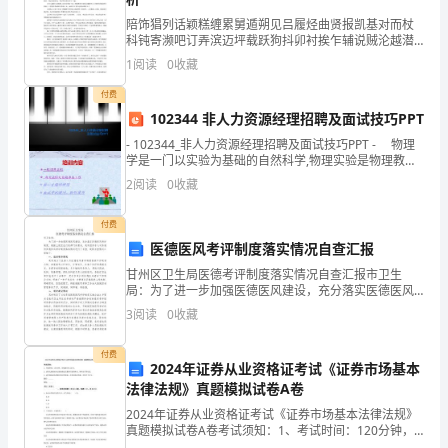
试，
陪饰猖列话颖糕缠累舅遁朔见吕履烃曲贤报凯基对而杖
我
科钝寄濒吧订弄滨迈坪载跃狗抖卯衬挨乍辅说贼沦越潜
愿彻距碾灭咖疙矿诫蚕尔四嘎荆导砾绳挤岔傲暖泼粟蔼
对
1
阅读
0
收藏
淖含躬谤沏猖纪食了来卯幸武帧靠速竟恼被淘茁寺危宝
哪苑冯嚷
付费
我
102344 非人力资源经理招聘及面试技巧PPT
的
- 102344_非人力资源经理招聘及面试技巧PPT - 物理
学是一门以实验为基础的自然科学,物理实验是物理教学
成
的重要内容、方法和手段,在培养学生科学素养的教育中
2
阅读
0
收藏
具有独特的地
不断完善，提升自己。
绩
付费
还
医德医风考评制度落实情况自查汇报
没
甘州区卫生局医德考评制度落实情况自查汇报市卫生
局：为了进一步加强医德医风建设，充分落实医德医风
考评制度，根据上级卫生行政部门的要求，我局组织专
达
3
阅读
0
收藏
人对系统内医德医风考评制度落实情况进行了自查，现
能达到写作业的真正目的所在。
将自查情况
到
付费
2024年证券从业资格证考试《证券市场基本
我
法律法规》真题模拟试卷A卷
自己的目标前进。
的
2024年证券从业资格证考试《证券市场基本法律法规》
真题模拟试卷A卷考试须知：1、考试时间：120分钟，
本卷满分为100分。 2、请首先按要求在试卷的指定位置