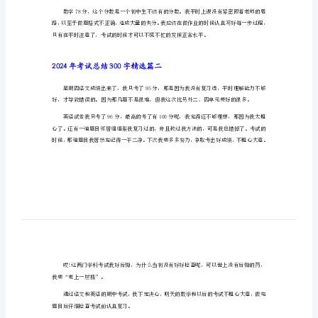
2024年考试总结300字精选篇一
2024
年
考
试
科学91分，一定要保持住，不能退步。
总
结
识。
300
字
精
选
熟练。
2024
年
考