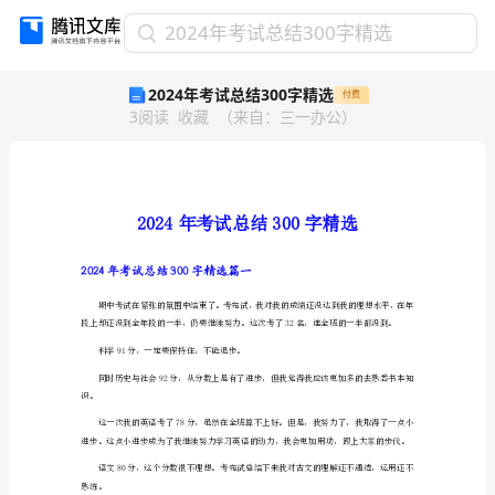
2024
2024年考试总结300字精选
年
2024年考试总结300字精选
付费
考
3
阅读
收藏
（
来自
：
三一办公
）
试
总
结
300
字
精
选