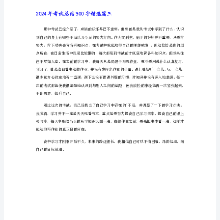
试
总
结
2024年考试总结300字精选篇二
300
字
精
选
篇
一
期
中
考
试