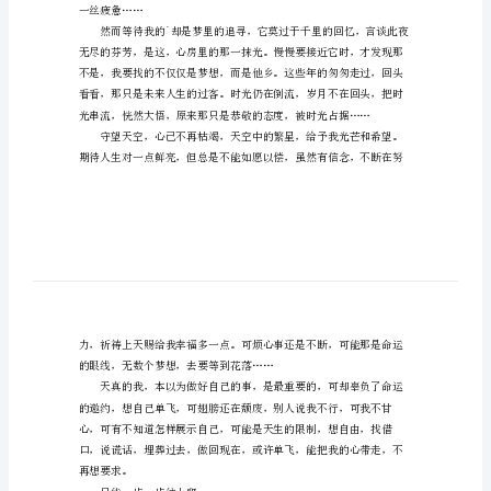
字
梦
么辉煌……
回
突然有一天，发现自己变了……
千
里
寻
自己不再迷茫……
他
乡
我的天堂。
作
文
800
字
一丝疲惫……