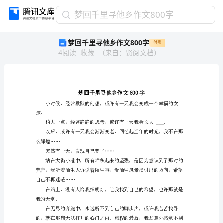
梦
梦回千里寻他乡作文800字
回
梦回千里寻他乡作文800字
付费
千
4
阅读
收藏
（
来自
：
贤阅文档
）
里
寻
他
乡
作
文
800
孩。