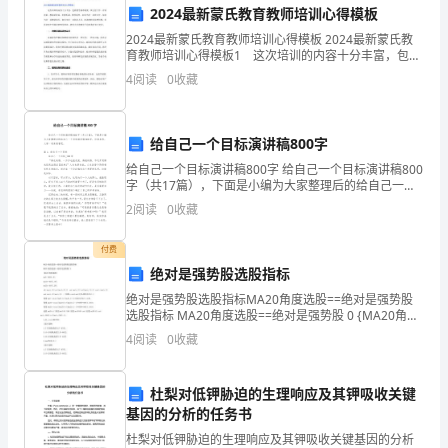
2024最新蒙氏教育教师培训心得模板
孩。
2024最新蒙氏教育教师培训心得模板 2024最新蒙氏教
育教师培训心得模板1 这次培训的内容十分丰富，包括
教学规章制度、班主任工作、评语改革、教科研经验、
4
阅读
0
收藏
稍
怎样听课、教学研究、如何当好一名班主任、如何
大
给自己一个目标演讲稿800字
一
1.
给自己一个目标演讲稿800字 给自己一个目标演讲稿800
字（共17篇），下面是小编为大家整理后的给自己一个
点，
2.
目标演讲稿800字，仅供参考，大家一起来看看吧。篇
2
阅读
0
收藏
1：给自己一个目标 给自己
经
3.
付费
常
4.
绝对是强势股选股指标
静
绝对是强势股选股指标MA20角度选股==绝对是强势股
5.
选股指标 MA20角度选股==绝对是强势股 0 {MA20角度
静
选股} ma5:=MA(C,5); ma10:=MA(C,10); ma20:=MA(
6.
4
阅读
0
收藏
的
7.
杜梨对低钾胁迫的生理响应及其钾吸收关键
思
8.
基因的分析的任务书
考，
杜梨对低钾胁迫的生理响应及其钾吸收关键基因的分析
模板,内容仅供参考