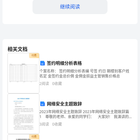
有
继续阅读
一
天
我
会
相关文档
付费
变
签约明细分析表格
成
个案名称： 签约明细分析表编 号签 约日 期楼别客户姓
名定 金签约金总价佣 金佣金损益主管销售价格总
一
2
阅读
0
收藏
个
再想要求。
幸
网络安全主题致辞
只能一步一步往上爬……
福
2023年网络安全主题致辞 2023年网络安全主题致辞篇
1 尊敬的老师、亲爱的同学们： 大家好! 我演讲的题
目是网络安全，重于泰山 生命是尘世间最美的事物，
的
3
阅读
0
收藏
它如同明镜里的鲜花一样动人却易凋零，
十字路口，该如何选择？
女
付费