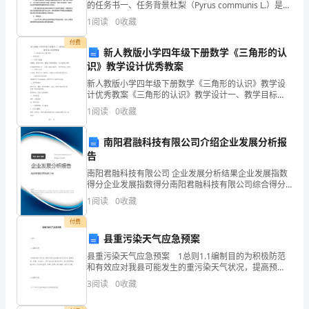
的任务书一、任务背景杜梨（Pyrus communis L.）是一
或
种重要的果树，常被用作鲜食、加工和观赏。然而，在
1
阅读
0
收藏
杜梨栽培过程中，由于土壤钾含量偏低或钾
许
付费
新人教版小学四年级下册数学《三角形的认
有
识》教学设计优秀教案
新人教版小学四年级下册数学《三角形的认识》教学设
一
计优秀教案《三角形的认识》教学设计一、教学目标
（一）知识与技能在观察、操作活动中，概括三角形的
天
1
阅读
0
收藏
特征，认识各部分名称以及底和高的含义， 会在三角形
内画高，
我
南阳君融科技有限公司介绍企业发展分析报
告
会
南阳君融科技有限公司 企业发展分析结果企业发展指数
长
得分企业发展指数得分南阳君融科技有限公司综合得分
说明：企业发展指数根据企业规模、企业创新、企业风
1
阅读
0
收藏
大
险、企业活力四个维度对企业发展情况进行评价。该企
业的
付费
___。
县重污染天气应急预案
县重污染天气应急预案 1总则1.1编制目的为积极防范
和有效应对我县可能发生的重污染天气状况，提高预
以
防、预警、应对能力，及时有效应对重污染天气，最大
3
阅读
0
收藏
限度降低重污染天气造成的危害，保障人
后，