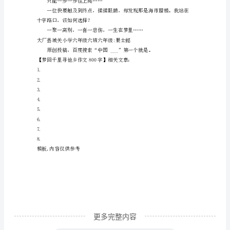
小
时
候，
经
常
默
默
的
幻
想，
或
许
更多完整内容