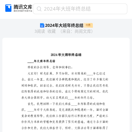
2024
2024年大班年终总结
年
2024年大班年终总结
付费
大
3
阅读
收藏
（
来自
：
尚阅文库
）
班
年
终
总
结
2024
____年大班年终总结
年