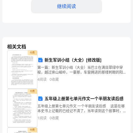
们：
继续阅读
大
家
好！
时
相关文档
学术之路打下了坚实的基础。
付费
光
新生军训小结（大全）[修改版]
荏
第一篇：新生军训小结（大全）当巴士在满目翠绿中穿
梭，越过崇山峻岭，一霎那，车窗拥进的那缕刺眼的阳
苒，
光不见了，消失在进入隧道的那一秒，顿时灯光昏暗记
4
阅读
0
收藏
主我们的网站名:xiexiebang.com范文网，声音
岁
付费
月
五年级上册第七单元作文一个半朋友读后感
五年级上册第七单元作文 一个半朋友读后感 这是在哪
如
本史书上记载的已经记不清了，当年读到这个故事时，
却是真真正正地对我交友之道起了莫大的震撼与启示。
梭，
1
阅读
0
收藏
以下是精心为大家的一个半朋友读后感，推荐给大家参
考
匆
付费