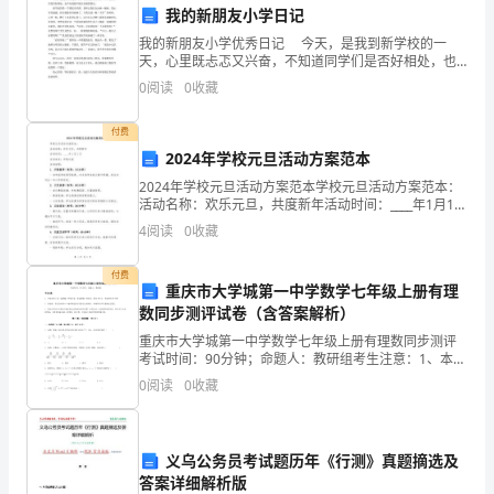
我的新朋友小学日记
匆
我的新朋友小学优秀日记 今天，是我到新学校的一
而
天，心里既忐忑又兴奋，不知道同学们是否好相处，也
不知道能不能认识新的朋友。 新学校的第一节课是美
0
阅读
0
收藏
来
术课，老师让我们自由画一幅画，我心里美滋滋，因为
我
的
付费
2024年学校元旦活动方案范本
____
民意识。
2024年学校元旦活动方案范本学校元旦活动方案范本：
活动名称：欢乐元旦，共度新年活动时间：____年1月1日
年
活动地点：学校礼堂活动流程：1. 开场致辞（时间：10
4
阅读
0
收藏
分钟）- 老师或学校领导致辞，对全体师
已
付费
经
重庆市大学城第一中学数学七年级上册有理
数同步测评试卷（含答案解析）
过
重庆市大学城第一中学数学七年级上册有理数同步测评
考试时间：90分钟；命题人：教研组考生注意：1、本卷
去。
分第I卷（选择题）和第Ⅱ卷（非选择题）两部分，满分
0
阅读
0
收藏
100分，考试时间90分钟2、答卷前，考生务必用
在
这
义乌公务员考试题历年《行测》真题摘选及
一
答案详细解析版