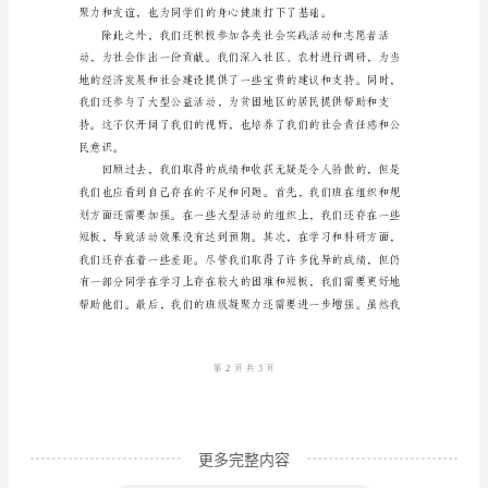
结
尊
敬
的
各
位
领
导、
老
师
和
同
更多完整内容
事