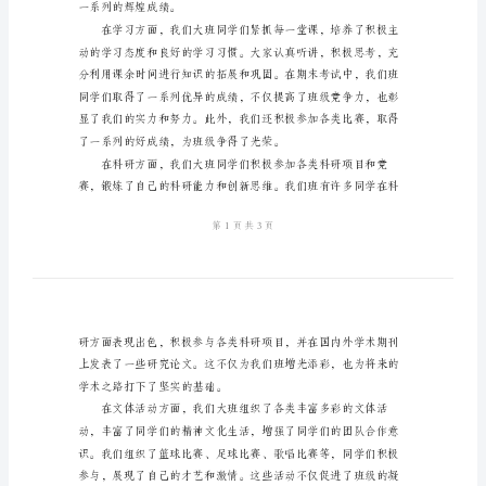
大
班
年
终
总
结
____
年
大
班
年
终
一系列的辉煌成绩。
总