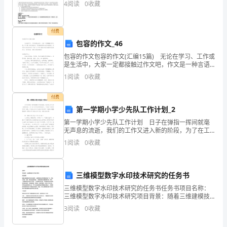
4
阅读
0
收藏
年
里，
付费
包容的作文_46
我
包容的作文包容的作文(汇编15篇) 无论在学习、工作或
们
是生活中，大家一定都接触过作文吧，作文是一种言语
活动，具有高度的综合性和创造性。你写作文时总是无
1
阅读
0
收藏
从下笔？以下是小编为大家收集的包容的作文，欢
面
付费
对
第一学期小学少先队工作计划_2
各
第一学期小学少先队工作计划 日子在弹指一挥间就毫
无声息的流逝，我们的工作又进入新的阶段，为了在工
种
作中有更好的成长，不妨坐下来好好写写计划吧。计划
1
阅读
0
收藏
怎么写才不会流于形式呢？下面是小编整理的第一学期
机
小学少
遇
三维模型数字水印技术研究的任务书
和
三维模型数字水印技术研究的任务书任务书项目名称：
三维模型数字水印技术研究项目背景：随着三维建模技
术的日益成熟，三维模型的应用范围越来越广泛，例如
挑
3
阅读
0
收藏
在游戏、电影、虚拟现实等领域，三维模型都扮演着重
要作用。
战，