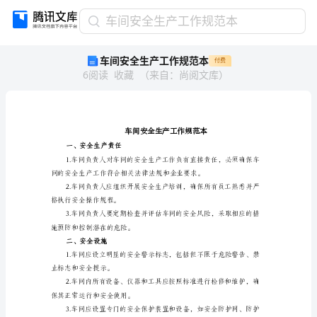
车
车间安全生产工作规范本
间
车间安全生产工作规范本
付费
安
6
阅读
收藏
（
来自
：
尚阅文库
）
全
生
产
工
作
规
一、安全生产责任
范