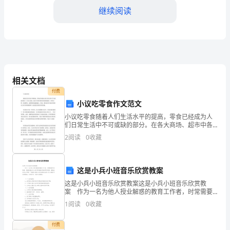
对
继续阅读
车
间
的
危险品的安全使用和存放。
安
相关文档
付费
全
小议吃零食作文范文
品的专门操作规程。
生
小议吃零食随着人们生活水平的提高，零食已经成为人
们日常生活中不可或缺的部分。在各大商场、超市中各
产
种各样的零食琳琅满目，种类多样，味道鲜美，选择难
2
阅读
0
收藏
度也越来越大。但是，我们是否应该适当控制自己吃零
量和储存状态符合要求。
工
食的数量
五、应急准备
作
这是小兵小班音乐欣赏教案
这是小兵小班音乐欣赏教案这是小兵小班音乐欣赏教
负
案 作为一名为他人授业解惑的教育工作者，时常需要
急救箱等，以应对突发事件。
用到教案，教案是教材及大纲与课堂教学的纽带和桥
有
1
阅读
0
收藏
梁。教案应该怎么写呢？下面是小编为大家收集的这是
小兵小班
直
付费