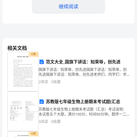
继续阅读
主）：
（公
司/
个
律规定支付加班工资或补休；
相关文档
人
付费
全
范文大全_国旗下讲话：知荣辱，创先进
国旗下讲话：知荣辱，创先进国旗下讲话：知荣辱，创
称）
五、保密义务
先进国旗下讲话：知荣辱，创先进老师们、同学们：早
上好，今天我在国旗下讲话的主题是“净化校园弘扬正气
住
2
阅读
0
收藏
做一个合格的中学生”同学们，你们看春天的阳光
所：
有违反，应承担相应法律责任。
苏教版七年级生物上册期末考试题(汇总
（地
六、解雇及违约责任
苏教版七年级生物上册期末考试题（汇总）考试说明：
址）
本试卷五个大题，满分100分，时间90分钟。题序一二
三四五总分得分一、选择题（共25个小题，每题2分，共
3
阅读
0
收藏
联
50分）1、以下图中能正确模拟吸气时肺和膈肌活动
系
付费