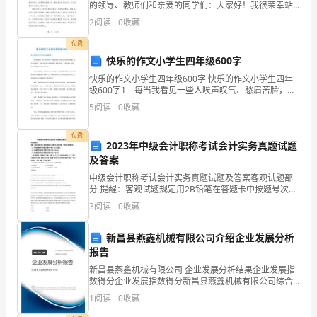
员）：
的领导、教师们和亲爱的同学们：大家好！我很荣幸站
在这里，向大家分享我的理想主义之旅。我是一名普通
2
阅读
0
收藏
（姓
的教师，但是在这个我心中有一面感动人物的师德演讲
的舞
付费
名）
快乐的作文小学生四年级600字
身
快乐的作文小学生四年级600字 快乐的作文小学生四年
级600字1 每当我看见一些人唉声叹气、愁眉苦脸，我
份
便会不禁有些疑惑：生活如此美妙，他们为何要让烦恼
5
阅读
0
收藏
蒙蔽了双眼?其实，只要你耐心发现，你会觉得快乐
证
付费
2023年中级会计职称考试会计实务真题试题
号
及答案
码：
中级会计职称考试会计实务真题试题及答案客观试题部
分 提醒：客观试题规定用2B铅笔在答题卡中按题号次序
（身
填涂答题，否则按无效答题处理。 （1）单项选择题旳答
3
阅读
0
收藏
案填涂在答题卡中题号1至15信息点； （2）多选
份
新昌县燕鑫机械有限公司介绍企业发展分析
证
报告
新昌县燕鑫机械有限公司 企业发展分析结果企业发展指
号）
数得分企业发展指数得分新昌县燕鑫机械有限公司综合
得分说明：企业发展指数根据企业规模、企业创新、企
鉴
1
阅读
0
收藏
业风险、企业活力四个维度对企业发展情况进行评价。
该企