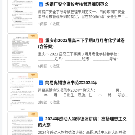
炼钢厂安全事故考核管理细则范文
电
炼钢厂安全事故考核管理细则范文一、目的炼钢厂安全
约金。
事故考核管理细则的制定，旨在加强炼钢厂安全生产工
话：
作，提高安全管理水平，防止和减少安全事故的发生，
1
阅读
0
收藏
七、其他事项
确保员工的人身安全和生命安全。二、适用范围本细则
（联
适用于炼
付费
系
重庆市2023届高三下学期3月月考化学试卷
(含答案)
电
重庆市 2023 届高三下学期 3 月月考化学试卷学校：
并签字确认；
___________姓名：___________班级：___________考号：
话）
___________一、单选题1、下列过程中不发生化学变化
6
阅读
0
收藏
乙
付费
方
简易离婚协议书范本2024年
简易离婚协议书范本2024年协议人：__________，男，
日期：日期：
（家
____年____月____日出生，汉族，住____市____路____号协
议人：__________，女，____年____月____日
附：双方身份证件复
3
阅读
0
收藏
政
服
付费
2024年感动人物师德演讲稿：高扬理想主义
务
的大旗
2024年感动人物师德演讲稿：高扬理想主义的大旗尊敬