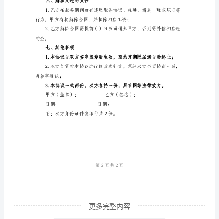
范
三、工资及支付方式
本
家
政
四、休假及福利
服
务
劳
休假时间；
动
合
同
甲
方
更多完整内容
（雇