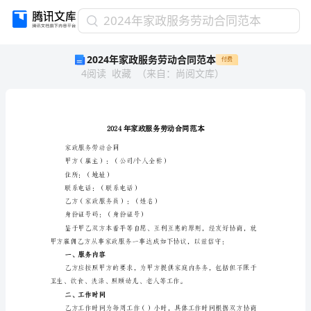
2024
2024年家政服务劳动合同范本
年
2024年家政服务劳动合同范本
付费
家
4
阅读
收藏
（
来自
：
尚阅文库
）
政
服
务
劳
动
合
家政服务劳动合同
同
甲方（雇主