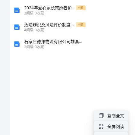
助
2024年爱心家长志愿者护学的活动方案
付费
2
阅读
0
收藏
学
危险辨识及风险评价制度范文
付费
金
4
阅读
0
收藏
申
石家庄德邦物流有限公司雄县分公司介绍企业发展分析报告
2
阅读
0
收藏
请
书
500
字
范
文
助
复制全文
学
全屏阅读
金