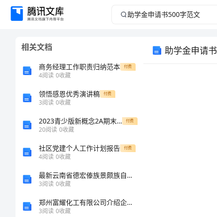
助
学
相关文档
助学金申请书
金
商务经理工作职责归纳范本
付费
申
4
阅读
0
收藏
领悟感恩优秀演讲稿
请
付费
3
阅读
0
收藏
书
2023青少版新概念2A期末测试卷
付费
20
阅读
0
收藏
500
社区党建个人工作计划报告
付费
4
阅读
0
收藏
字
最新云南省德宏傣族景颇族自治州盈江县中级社会工作者考试《社会工作综合能力》点睛提分卷及答案
范
3
阅读
0
收藏
您好!
郑州富耀化工有限公司介绍企业发展分析报告
文
3
阅读
0
收藏