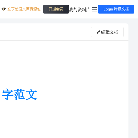
立享超值文库资源包
我的资料库
开通会员
Login 腾讯文档
编辑文档