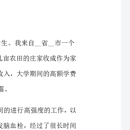
__省__市一个
家主要以几亩农田的庄家收成作为家
特别经济收入，大学期间的高额学费
于长时间的进行高强度的工作，以
使他突发脑血栓，经过了很长时间
的一段治疗，才逐渐恢复，但现在腿仍然用不上力，不能再干一些重活。
如以前。家里的收入断了，就连种
里忙外，也落下了一身的毛病。当
们希望我能过的好。父母只想让我
他们，每次向家里报告好成绩的时