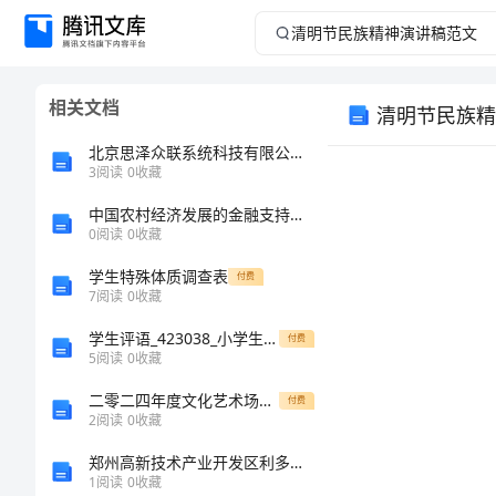
清
明
相关文档
清明节民族精
节
北京思泽众联系统科技有限公司介绍企业发展分析报告
民
3
阅读
0
收藏
中国农村经济发展的金融支持研究的任务书
族
0
阅读
0
收藏
精
学生特殊体质调查表
付费
7
阅读
0
收藏
神
学生评语_423038_小学生暑假表现家长评语
付费
5
阅读
0
收藏
演
二零二四年度文化艺术场地买卖合同协议书
付费
讲
2
阅读
0
收藏
郑州高新技术产业开发区利多宝知识产权运营管理有限公司介绍企业发展分析报告
稿
1
阅读
0
收藏