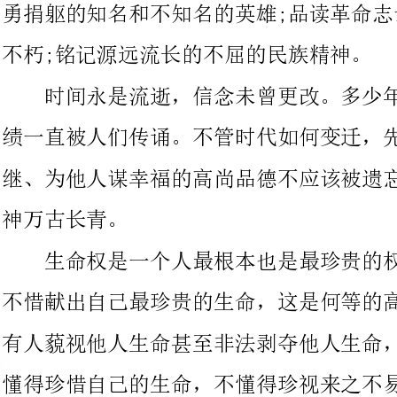
绩一直被人们传诵。不管时代如何变迁，先烈们舍生忘死、前赴后
继、为他人谋幸福的高尚品德不应该被遗忘，他们的无畏和奉献精
万古长青。
生命权是一个人最根本也是最珍贵的权利，为了他人的幸福，
不惜献出自己最珍贵的生命，这是何等的高尚然而，现实生活中，
有人藐视他人生命甚至非法剥夺他人生命，也有人特别是青少年不
懂得珍惜自己的生命，不懂得珍视来之不易的幸福生活。他们或玩
物丧志，或自私自利，一点点小小的困难，就
小的矛盾，就让他们大动干戈。云南大学马加爵平时自我封闭，因
一点小矛盾就残害无辜的血的事实，留给我们的思考是极其沉重
的。面对这不眠的纪念碑!让我们永远记得去
珍爱生活中一切美好的东西，为他人带来快乐，这才是青年人学习