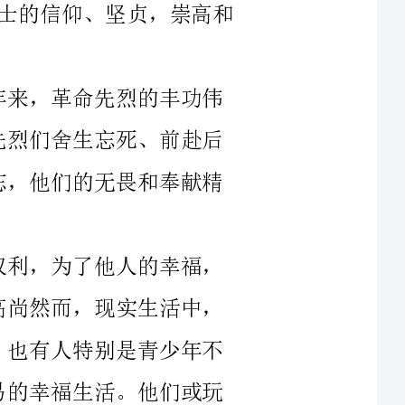
让他们退缩;一点点小
珍惜生命，珍惜亲情，