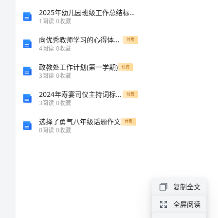
范
2025年幼儿园班级工作总结标准范文
1
阅读
0
收藏
文
向优秀教师学习的心得体会模板
付费
神
4
阅读
0
收藏
清
政教处工作计划(第一学期)
付费
明
3
阅读
0
收藏
节
2024年寿宴司仪主持词标准样本
付费
3
阅读
0
收藏
民
选择了勇气八年级话题作文
付费
族
0
阅读
0
收藏
精
神
演
复制全文
讲
全屏阅读
稿