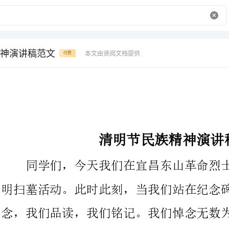
神演讲稿范文
本文由贤阅文档提供
付费
清明节民族精神演讲稿范文
同学们，今天我们在宜昌东山革命烈士陵园隆重集会，举行清
明扫墓活动。此时此刻，当我们站在纪念碑面前的时候，我们悼
念，我们品读，我们铭记。我们悼念无数为了宜昌解放和繁荣而英
勇捐躯的知名和不知名的英雄;品读革命志士
不朽;铭记源远流长的不屈的民族精神。
时间永是流逝，信念未曾更改。多少年来，革命先烈的丰功伟