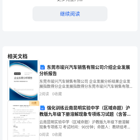
任
继续阅读
起应负的责任。
的
人
(2)
2023
相关文档
年
东莞市竣兴汽车销售有限公司介绍企业发展
色。
分析报告
人
东莞市竣兴汽车销售有限公司 企业发展分析结果企业发
教
展指数得分企业发展指数得分东莞市竣兴汽车销售有限
⑶履行社会责任，不言代价与回抠。
公司综合得分说明：企业发展指数根据企业规模、企业
2
阅读
0
收藏
版
创新、企业风险、企业活力四个维度对企业发展情况进
行评
(4)
付费
初
强化训练云南昆明实验中学（区域命题）沪
教版九年级下册溶解现象专项练习试题（含答案
中
解析）
云南昆明实验中学（区域命题）沪教版九年级下册溶解
现象专项练习 考试时间：90分钟；命题人：教研组考生
道
注意：1、本卷分第I卷（选择题）和第Ⅱ卷（非选择题）
0
阅读
0
收藏
两部分，满分100分，考试时间90分钟2、答卷前