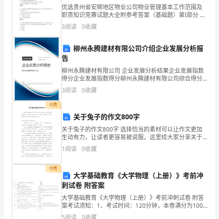
第
（基础题）
优选贵州省安顺地区物业公司物业管理基本工作范围及
职责知识竞赛试题大全附参考答案（基础题）第I部分 单
六
选题（50题）1. 物业服务企业在管理区域内,对于业主的
3
阅读
0
收藏
物业服务费缴纳,以下哪项做法是错误的?A:
课
柳州永腾建材有限公司介绍企业发展分析报
责
告
任
柳州永腾建材有限公司 企业发展分析结果企业发展指数
得分企业发展指数得分柳州永腾建材有限公司综合得分
说明：企业发展指数根据企业规模、企业创新、企业风
与
3
阅读
0
收藏
险、企业活力四个维度对企业发展情况进行评价。该企
业的
角
付费
关于兔子的作文800字
色
关于兔子的作文800字 选择恰当的素材可以让作文更加
生动有力，让读者更容易被说服。这里给大家分享关于
同
兔子的作文800字，方便大家写关于兔子的作文800字时
1
阅读
0
收藏
参考。关于兔子的作文800字篇1
在
付费
第
大学基础教育《大学物理（上册）》考前冲
刺试卷 附答案
2
大学基础教育《大学物理（上册）》考前冲刺试卷 附答
案考试须知：1、考试时间：120分钟，本卷满分为100
课
分。 2、请首先按要求在试卷的指定位置填写您的姓名、
5
阅读
0
收藏