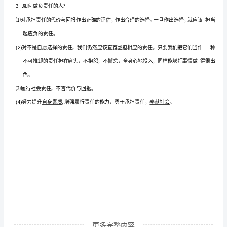
2
上
1
.
承担责任要付出什么样的代价？
册
⑴付出时间、精力和金钱。
道
法
学
2
.
承担责任能够获得哪些回报？
案
(1)
3.6.2
做
和赞许等。
负
3
.
如何做负责任的人？
责
更多完整内容