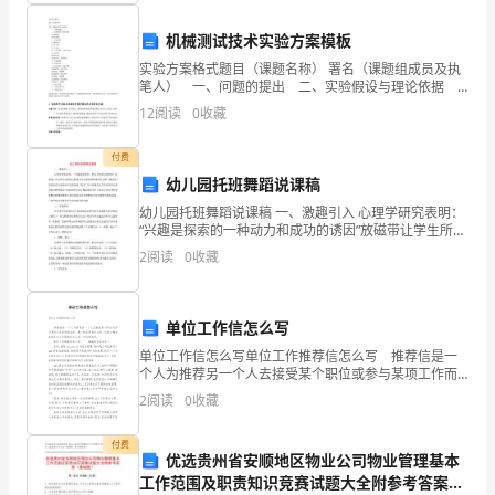
法
学
机械测试技术实验方案模板
实验方案格式题目（课题名称） 署名（课题组成员及执
案
笔人） 一、问题的提出 二、实验假设与理论依据 1.
实验假设 2.理论依据 三、实验目标 1.科研目标 2.
第
12
阅读
0
收藏
育人目标
三
付费
幼儿园托班舞蹈说课稿
单
幼儿园托班舞蹈说课稿 一、激趣引入 心理学研究表明：
元
“兴趣是探索的一种动力和成功的诱因”放磁带让学生所学
过的幼儿舞基本步法歌表演和成品幼儿舞〈〈摘星
2
阅读
0
收藏
星〉〉的伴奏音乐采用以旧引新创设
勇
担
单位工作信怎么写
社
单位工作信怎么写单位工作推荐信怎么写 推荐信是一
个人为推荐另一个人去接受某个职位或参与某项工作而
会
写的信件，是一种应用写作文体。这是小编准备的单位
2
阅读
0
收藏
工作推荐信怎么写，快来看看吧。 单位工作推荐信
责
付费
优选贵州省安顺地区物业公司物业管理基本
任
工作范围及职责知识竞赛试题大全附参考答案