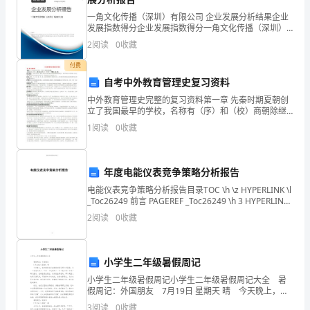
目
102、视觉符号系统设计:
一角文化传播（深圳）有限公司 企业发展分析结果企业
录
发展指数得分企业发展指数得分一角文化传播（深圳）
103、其他感觉形象:
有限公司综合得分说明：企业发展指数根据企业规模、
2
2
阅读
0
收藏
企业创新、企业风险、企业活力四个维度对企业发展情
10(三)行为形象设计
况进
一、
付费
101、旅游从业人员形象
自考中外教育管理史复习资料
仙
中外教育管理史完整的复习资料第一章 先秦时期夏朝创
112、当地居民形象
立了我国最早的学校，名称有（序）和（校）商朝除继
女
承已有的 （庠）和（序）外，有创设了（瞽宗）和
1
阅读
0
收藏
11六、仙女山旅游形象传播方案
（学）学在官府：又称学术官守，是夏、商和西周时期
山
教育管理
11(一)传播者的选择
景
年度电能仪表竞争策略分析报告
11(二)传播内容的选择
区
电能仪表竞争策略分析报告目录TOC \h \z HYPERLINK \l
_Toc26249 前言 PAGEREF _Toc26249 \h 3 HYPERLINK
11(三)传播策略的选择
概
\l _Toc32697 一、
2
阅读
0
收藏
11l、形象广告策略
况
122、网络宣传策略
2
小学生二年级暑假周记
小学生二年级暑假周记小学生二年级暑假周记大全 暑
123、公共关系策略
二、
假周记：外国朋友 7月19日 星期天 晴 今天晚上，我
和妈妈去运动场玩时看见两个外国佬。有一个是意大利
124、间接传播策略
3
阅读
0
收藏