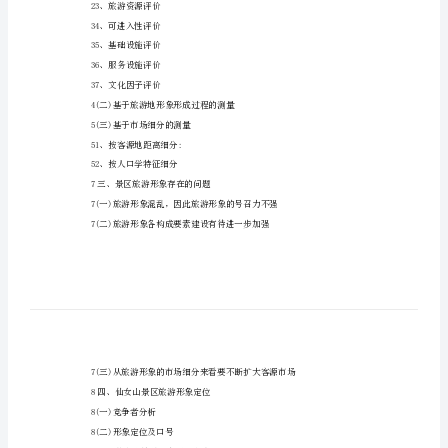
销
形
目录
象
策
2一、仙女山景区概况
划
2二、旅游地形象测量
重
2(一)基于旅游形象构成要素的测量
庆
21、外部环境评价
仙
22、气候资源评价
女
23、旅游资源评价
山
34、可进入性评价
景