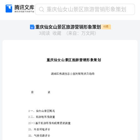
重
重庆仙女山景区旅游营销形象策划
庆
重庆仙女山景区旅游营销形象策划
付费
仙
3
阅读
收藏
（
来自
：
万文网
）
女
山
景
区
旅
游
营