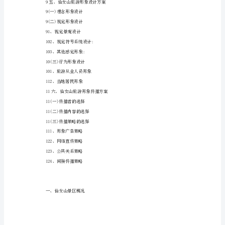
35、基础设施评价
区
36、服务设施评价
旅
37、文化因子评价
游
4(二)基于旅游地形象形成过程的测量
营
销
5(三)基于市场细分的测量
形
51、按客源地距离细分:
象
52、按人口学特征细分
策
7三、景区旅游形象存在的问题
划
湖
南
石
燕