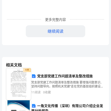
湖
生
更多完整内容
态
继续阅读
公
园
发
8四、仙女山景区旅游形象定位
展
8(一)竞争者分析
相关文档
现
8(二)形象定位及口号
付费
状
党支部党建工作问题清单及整改措施
9五、仙女山旅游形象设计方案
党支部党建工作问题清单及整改措施 要增强问题意识、
及
9(一)理念形象设计
坚持问题导向，按照机关党建“走在党的基层组织建设的
前头”的要求，全面落实党建工作主体责任，推动机关党
趋
11
阅读
0
收藏
建工作进一步落实。以下是小编小编整理的党支部
9(二)视觉形象设计
势
91、视觉景观设计
一角文化传播（深圳）有限公司介绍企业发
展分析报告