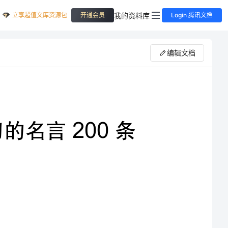
立享超值文库资源包
我的资料库
开通会员
Login 腾讯文档
编辑文档